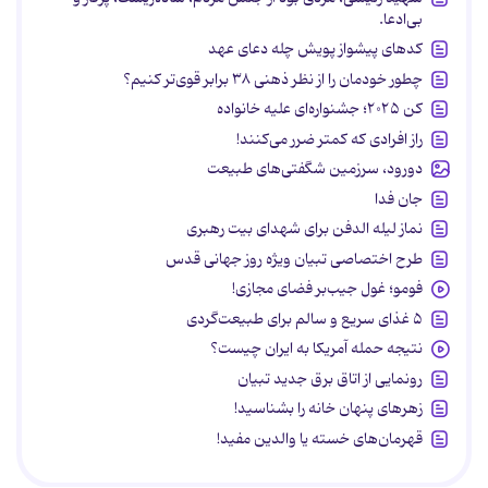
بی‌ادعا.
کدهای پیشواز پویش چله دعای عهد
چطور خودمان را از نظر ذهنی ۳۸ برابر قوی‌تر کنیم؟
کن ۲۰۲۵؛ جشنواره‌ای علیه خانواده
راز افرادی که کمتر ضرر می‌کنند!
دورود، سرزمین شگفتی‌های طبیعت
جان فدا
نماز لیله الدفن برای شهدای بیت رهبری
طرح اختصاصی تبیان ویژه روز جهانی قدس
فومو؛ غول جیب‌بر فضای مجازی!
۵ غذای سریع و سالم برای طبیعت‌گردی
نتیجه حمله آمریکا به ایران چیست؟
رونمایی از اتاق برق جدید تبیان
زهرهای پنهان خانه را بشناسید!
قهرمان‌های خسته یا والدین مفید!