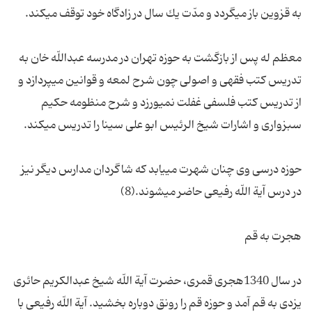
معظم له پس از بازگشت به حوزه تهران در مدرسه عبداللّه خان به
تدریس كتب فقهى و اصولى چون شرح لمعه و قوانین مى‏پردازد و
از تدریس كتب فلسفى غفلت نمى‏ورزد و شرح منظومه حكیم
حوزه درسى وى چنان شهرت مى‏یابد كه شاگردان مدارس دیگر نیز
در سال 1340هجرى قمرى، حضرت آیة اللّه شیخ عبدالكریم حائرى
یزدى به قم آمد و حوزه قم را رونق دوباره بخشید. آیة اللّه رفیعى با