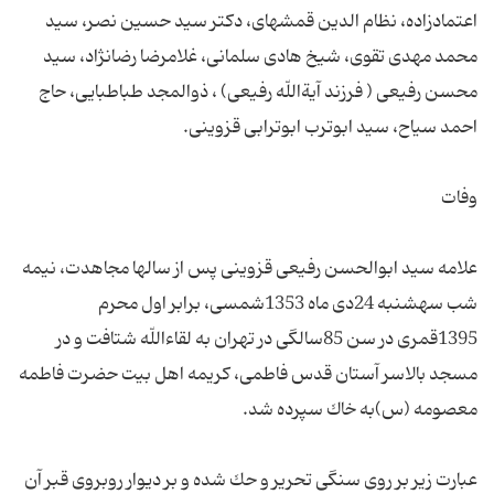
اعتمادزاده، نظام الدین قمشه‏اى، دكتر سید حسین نصر، سید
محمد مهدى تقوى، شیخ هادى سلمانى، غلامرضا رضانژاد، سید
محسن رفیعى ( فرزند آیةاللّه رفیعى) ، ذوالمجد طباطبایى، حاج
علامه سید ابوالحسن رفیعى قزوینى پس از سالها مجاهدت، نیمه
شب سه‏شنبه 24دى ماه 1353شمسى، برابر اول محرم
1395قمرى در سن 85سالگى در تهران به لقاءاللّه شتافت و در
مسجد بالاسر آستان قدس فاطمى، كریمه اهل بیت حضرت فاطمه
عبارت زیر بر روى سنگى تحریر و حك شده و بر دیوار روبروى قبر آن