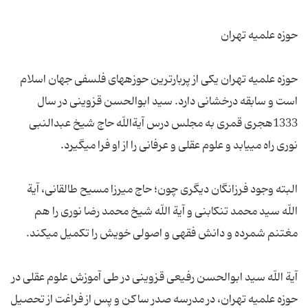
حوزه علمیه تهران یكى از پربارترین حوزه‏هاى فلسفى جهان اسلام
است و سابقه درخشانى دارد. سید ابوالحسن قزوینى در سال
1333هجرى قمرى به مجلس درس آیةاللّه حاج شیخ عبدالنبى
البته وجود فرزانگان دیگرى چون؛ حاج میرزا مسیح طالقانى، آیة
اللّه سید محمد تنكابنى و آیة اللّه شیخ محمد رضا نورى را هم
آیة اللّه سید ابوالحسن رفیعى قزوینى در طى آموزش علوم عقلى در
حوزه علمیه تهران، در مدرسه صدر ساكن و پس از فراغت از تحصیل