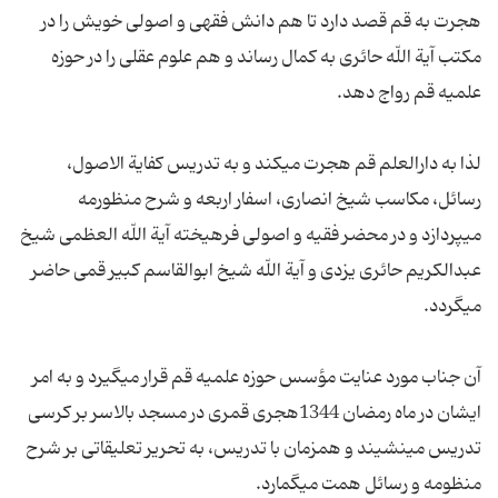
هجرت به قم قصد دارد تا هم دانش فقهى و اصولى خویش را در
مكتب آیة اللّه حائرى به كمال رساند و هم علوم عقلى را در حوزه
لذا به دارالعلم قم هجرت مى‏كند و به تدریس كفایة الاصول،
رسائل، مكاسب شیخ انصارى، اسفار اربعه و شرح منظورمه
مى‏پردازد و در محضر فقیه و اصولى فرهیخته آیة اللّه العظمى شیخ
عبدالكریم حائرى یزدى و آیة اللّه شیخ ابوالقاسم كبیر قمى حاضر
آن جناب مورد عنایت مؤسس حوزه علمیه قم قرار مى‏گیرد و به امر
ایشان در ماه رمضان 1344هجرى قمرى در مسجد بالاسر بر كرسى
تدریس مى‏نشیند و همزمان با تدریس، به تحریر تعلیقاتى بر شرح