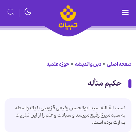
صفحه اصلی
دین و اندیشه
حوزه علمیه
حكيم متأله
نسب آية اللّه سيد ابوالحسن رفيعى قزوينى با يك واسطه
به سيد ميرزا رفيع مى‏رسد و سيادت و علم را از اين تبار پاك
به ارث برده است.