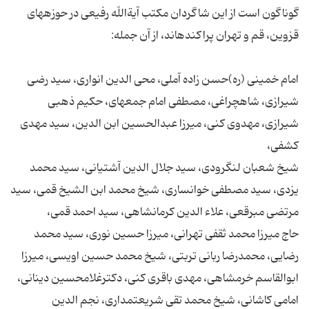
گوناگون است از این شاگردان مكتب آیةاللّه رفیعى در حوزه‏هاى
امام خمینى (ره)حسن زاده آملى، محى الدین انوارى، سید رضى
شیرازى، شاهچراغى، مصطفى امام جمعه‏اى، حكیم ذهبى
شیرازى، مهدوى كنى، میرزا عبدالحسین ابن الدین، سید مهدى
شیخ شعبان لنگرودى، سید جلال الدین آشتیانى، سید محمد
یزدى، سید مصطفى خوانسارى، شیخ محمد ابن الشیخ قمى، سید
حاج میرزا محمد ثقفى تهرانى، میرزا حسین نورى، سید محمد
رضایى، محمدرضا ربانى تربتى، شیخ محمد حسین اویسى، میرزا
امامى كاشانى، شیخ محمد تقى شریعتمدارى، نجم الدین