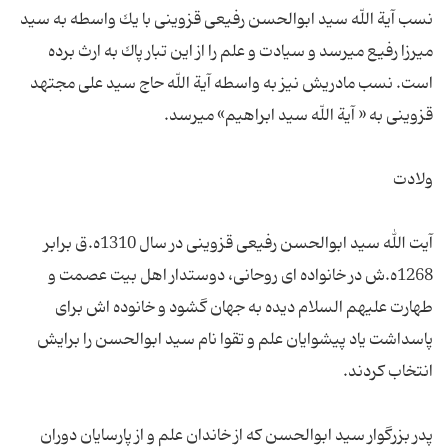
نسب آیة اللّه سید ابوالحسن رفیعى قزوینى با یك واسطه به سید
میرزا رفیع مى‏رسد و سیادت و علم را از این تبار پاك به ارث برده
است. نسب مادریش نیز به واسطه آیة اللّه حاج سید على مجتهد
آیت الله سید ابوالحسن رفیعی قزوینی در سال 1310ه.ق برابر
1268ه.ش در خانواده ای روحانی، دوستدار اهل بیت عصمت و
طهارت علیهم السلام دیده به جهان گشود و خانوده اش برای
پاسداشت یاد پیشوایان علم و تقوا نام سید ابوالحسن را برایش
پدر بزرگوار سید ابوالحسن كه از خاندان علم و از پارسایان دوران