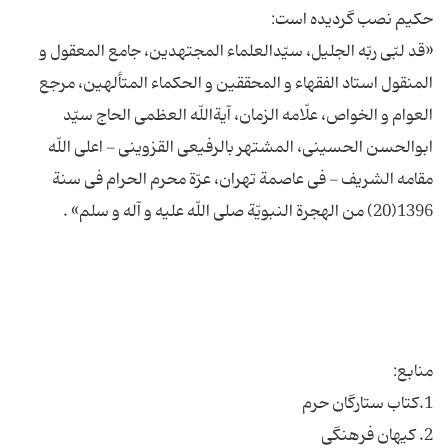
«قد لبّى ربّه الجلیل، سیّدالعلماء المجتهدین، جامع المعقول و
المنقول استاد الفقهاء و المحققین و الحكماء المتألهین، مرجع
العوام و الخواص، علّامه الزمان، آیةاللّه العظمى الحاج سیّد
ابوالحسن الحسینى، المشتهر بالرفیعى القزوینى - اعلى اللّه
مقامه الشریف - فى عاصمة تهران، عرّة محرم الحرام فى سنة