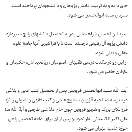
جاى داده و به تربیت دانش پژوهان و دانشجویان پرداخته است،
سید ابوالحسن با راهنمایى پدر به تحصیل دانشهاى رایج مى‏پردازد.
دانش پژوه آل رفیعى درصدد است تا با فراگیرى آنها جامع علوم
از این رو در مكتب درسى فقیهان، اصولیان، ریاضیدانان، حكیمان و
آیت الله سید ابوالحسن قزوینی پس از تحصیل كتب ادبى و بلاغى
در مدرسه صالحیه قزوین سطوح علمى و كتب فقهى و اصولى را نزد
فرزانگان بزرگ و شهیر قزوین چون حاج ملا على طارمى و آیة اللّه ملا
على اكبر تاكستانى آغاز نمود.و پس از آن برای ادامه تحصیل راهی