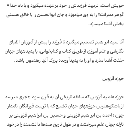
خویش است، تربیت فرزندش را خود بر عهده مى‏گیرد و با نام خدا «
گوهر معرفت» را به وى مى‏آموزد و جان ابوالحسن را با خالق هستى
آقا سید ابراهیم تصمیم مى‏گیرد تا فرزند را پیش از آموزش الفباى
نگارشى و علم آموزى از طریق كتاب و كتابخوانى، با پدیده‏هاى جهان
حوزه علمیه قزوین كه سابقه تاریخى آن به قرن سوم هجرى مى‏رسد
از باشكوه‏ترین حوزه‏هاى جهان تشیع كه با تربیت فرزانگان نامدار
چون ؛ احمد بن ابراهیم قزوینى و حسین بن ابراهیم قزوینى بر
تارك جهان علم مى‏رخشد و در طول تاریخ صدها دانشمند را در خود