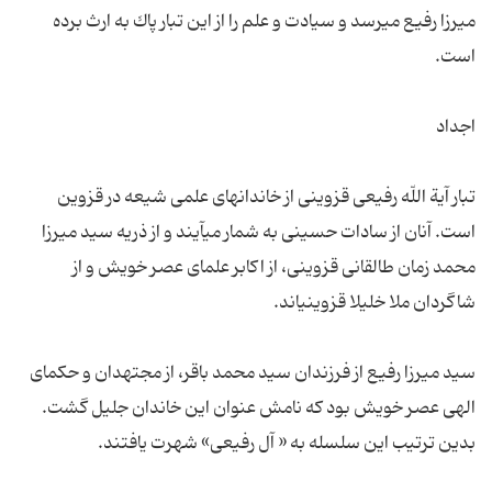
میرزا رفیع مى‏رسد و سیادت و علم را از این تبار پاك به ارث برده
تبار آیة اللّه رفیعى قزوینى از خاندانهاى علمى شیعه در قزوین
است. آنان از سادات حسینى به شمار مى‏آیند و از ذریه سید میرزا
محمد زمان طالقانى قزوینى، از اكابر علماى عصر خویش و از
سید میرزا رفیع از فرزندان سید محمد باقر، از مجتهدان و حكماى
الهى عصر خویش بود كه نامش عنوان این خاندان جلیل گشت.