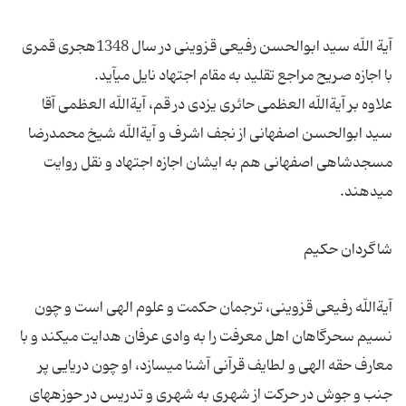
آیة اللّه سید ابوالحسن رفیعى قزوینى در سال 1348هجرى قمرى
علاوه بر آیةاللّه العظمى حائرى یزدى در قم، آیةاللّه العظمى آقا
سید ابوالحسن اصفهانى از نجف اشرف و آیةاللّه شیخ محمدرضا
مسجدشاهى اصفهانى هم به ایشان اجازه اجتهاد و نقل روایت
آیةاللّه رفیعى قزوینى، ترجمان حكمت و علوم الهى است و چون
نسیم سحرگاهان اهل معرفت را به وادى عرفان هدایت مى‏كند و با
معارف حقه الهى و لطایف قرآنى آشنا مى‏سازد، او چون دریایى پر
جنب و جوش در حركت از شهرى به شهرى و تدریس در حوزه‏هاى