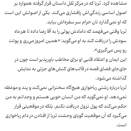
مشاهده كرد. ثریا كه در مركز ثقل داستان قرار گرفته همواره بر
اصول اساسی زندگی‌اش پافشاری می‌كند. یكی از اصولش این است
ثریا وقتی می‌فهمد كه دامادش پولی را به آقا رضا داده تا هر ماه
سودش را دریافت كند به او می‌گوید: «همین امروز می‌ری و پولت
این ایمان و اعتقاد قلبی او برای مخاطب باورپذیر است چون در
جای‌جای فضای قصه در قالب‌های كنش‌های جزئی به نمایش
ثریا درباره زشتی رباخواری هیچ‌گاه سخنرانی نمی‌كند و پند و موعظه
نمی‌دهد. او نمی‌گوید كه من انسان خوبی هستم و وجدانم به من
حكم می‌كند كه پول نزول دریافت نكنم. بلكه در موقعیتی قرار
می‌گیرد كه آن موقعیت گویای وحشت ثریا از افتادن در دام رباخواری