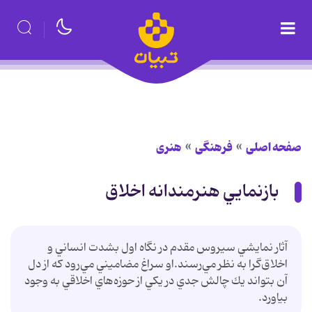
صفحه اصلی
فرهنگی
هنری
بازنمايي هنرمندانه اخلاق
آثار نمايشي سيروس مقدم در نگاه اول بشدت انساني و
اخلاق‌گرا به نظر مي‌رسند.او سراغ مضاميني مي‌رود كه از دل
آن بتواند يك چالش جدي در يكي از حوزه‌هاي اخلاقي به وجود
بياورد.