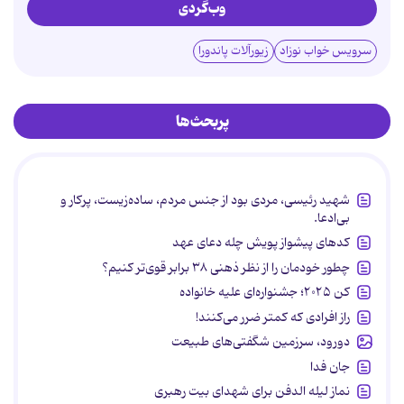
وب‌گردی
سرویس خواب نوزاد
زیورآلات پاندورا
پربحث‌ها
شهید رئیسی، مردی بود از جنس مردم، ساده‌زیست، پرکار و
بی‌ادعا.
کدهای پیشواز پویش چله دعای عهد
چطور خودمان را از نظر ذهنی ۳۸ برابر قوی‌تر کنیم؟
کن ۲۰۲۵؛ جشنواره‌ای علیه خانواده
راز افرادی که کمتر ضرر می‌کنند!
دورود، سرزمین شگفتی‌های طبیعت
جان فدا
نماز لیله الدفن برای شهدای بیت رهبری