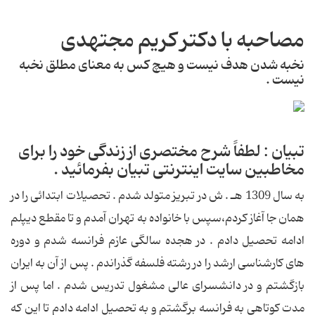
مصاحبه با دکتر کریم مجتهدی
نخبه شدن هدف نیست و هیچ كس به معنای مطلق نخبه
نیست .
تبیان : لطفاً شرح مختصری از زندگی خود را برای
مخاطبین سایت اینترنتی تبیان بفرمائید .
به سال 1309 هـ . ش در تبریز متولد شدم . تحصیلات ابتدائی را در
همان جا آغاز كردم،سپس با خانواده به تهران آمدم و تا مقطع دیپلم
ادامه تحصیل دادم . در هجده سالگی عازم فرانسه شدم و دوره
های كارشناسی ارشد را در رشته فلسفه گذراندم . پس از آن به ایران
بازگشتم و در دانشسرای عالی مشغول تدریس شدم . اما پس از
مدت كوتاهی به فرانسه برگشتم و به تحصیل ادامه دادم تا این كه