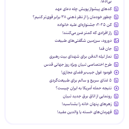
بی‌ادعا.
کدهای پیشواز پویش چله دعای عهد
چطور خودمان را از نظر ذهنی ۳۸ برابر قوی‌تر کنیم؟
کن ۲۰۲۵؛ جشنواره‌ای علیه خانواده
راز افرادی که کمتر ضرر می‌کنند!
دورود، سرزمین شگفتی‌های طبیعت
جان فدا
نماز لیله الدفن برای شهدای بیت رهبری
طرح اختصاصی تبیان ویژه روز جهانی قدس
فومو؛ غول جیب‌بر فضای مجازی!
۵ غذای سریع و سالم برای طبیعت‌گردی
نتیجه حمله آمریکا به ایران چیست؟
رونمایی از اتاق برق جدید تبیان
زهرهای پنهان خانه را بشناسید!
قهرمان‌های خسته یا والدین مفید!