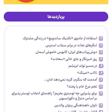
پربازدیدها
استفاده از جادوی «تکنیک ساندویچ» در زندگی مشترک
لنگرهای نجات در برابر سیلاب استرس
دوش‌پرتاب‌های ایران؛ کابوس خاموش آسمان
روز خبرنگار و جای خالی «سعادت»
در مسیر تولد ابریشم
تالاب «عینک»
آمدمت که بنگرم، گریه نمی‌دهد امان...
تخم مرغ خام یا پخته؟
برای پذیرایی چه لوستری بخریم؟ راهنمای انتخاب لوستر پذیرای
بر اساس متراژ و دکوراسیون
تاوان ناهماهنگی پنهان والدین