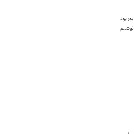
ور بود
و سطحی نیستم، 10 قسمت از كار را نوشتم