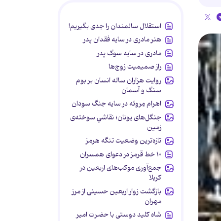
استقلال سالمندان را جدی بگیریم!
هنر مادری در سایه‌ فقدان پدر
مادری در سایه سوگ پدر
راز صمیمیت زوج‌ها
روایت هزاران ساله انسان بر بوم
سنگ و آسمان
اهرام مِروئه در سایه جنگ سودان
جنگل‌های یونان؛ نقاشیِ سوخته‌ی
زمین
تازه‌ترین وضعیت تنگه هرمز
۱۰ خط قرمز در دعوای همسران
جمع‌آوری موکب‌های اربعین در
کربلا
بازگشت زوار اربعین حسینی از مرز
مهران
شاه کلید دوستی با حضرت امیر