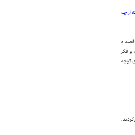
 از چه
 قصه و
 و فكر
ی كوچه
كردند.