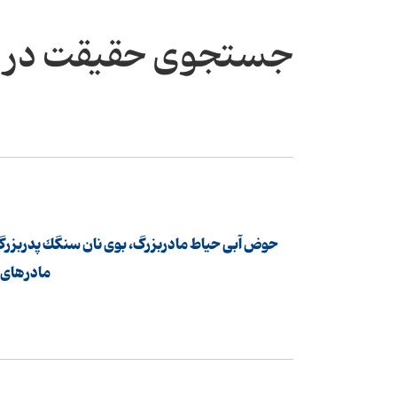
جستجوی حقیقت در 
حوض آبی حیاط مادربزرگ، بوی نان سنگك پدربزرگ، ظ
مادرهای م