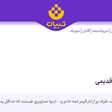
دین‌واندیشه
آقایان
نیوزیک
قدیمی
رف پر از انار قرمز عمه خانم و... اينها تصاويري هستند كه حداقل پدر