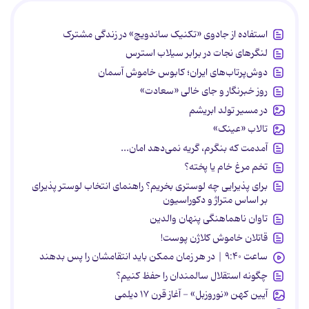
استفاده از جادوی «تکنیک ساندویچ» در زندگی مشترک
لنگرهای نجات در برابر سیلاب استرس
دوش‌پرتاب‌های ایران؛ کابوس خاموش آسمان
روز خبرنگار و جای خالی «سعادت»
در مسیر تولد ابریشم
تالاب «عینک»
آمدمت که بنگرم، گریه نمی‌دهد امان...
تخم مرغ خام یا پخته؟
برای پذیرایی چه لوستری بخریم؟ راهنمای انتخاب لوستر پذیرای
بر اساس متراژ و دکوراسیون
تاوان ناهماهنگی پنهان والدین
قاتلان خاموش کلاژن پوست!
ساعت ۹:۴۰ | در هر زمان ممکن باید انتقامشان را پس بدهند
چگونه استقلال سالمندان را حفظ کنیم؟
آیین کهن «نوروزبل» - آغاز قرن ۱۷ دیلمی