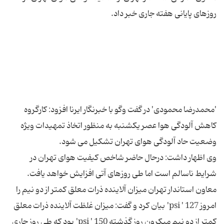
'محمدرضا محمودی' در گفت وگو با خبرنگار ایرنا افزود: كارگروه
كاهش آلودگی هوا عصر یكشنبه به منظور اتخاذ تمهیدات ویژه
وی اظهار داشت: درحال حاضر شاخص كیفیت هوای تهران در
معاون استاندار تهران میزان آلاینده ذرات معلق كمتر از دو نیم را
امروز 127 ' psi' بیان كرد و گفت: میزان غلظت آلاینده ذرات معلق
كمتر از دو نیم میكرون روز گذشته 150 ' psi' بود كه طی روز جاری