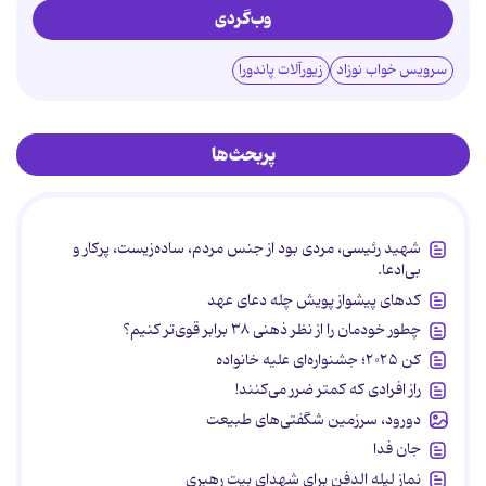
وب‌گردی
سرویس خواب نوزاد
زیورآلات پاندورا
پربحث‌ها
شهید رئیسی، مردی بود از جنس مردم، ساده‌زیست، پرکار و
بی‌ادعا.
کدهای پیشواز پویش چله دعای عهد
چطور خودمان را از نظر ذهنی ۳۸ برابر قوی‌تر کنیم؟
کن ۲۰۲۵؛ جشنواره‌ای علیه خانواده
راز افرادی که کمتر ضرر می‌کنند!
دورود، سرزمین شگفتی‌های طبیعت
جان فدا
نماز لیله الدفن برای شهدای بیت رهبری