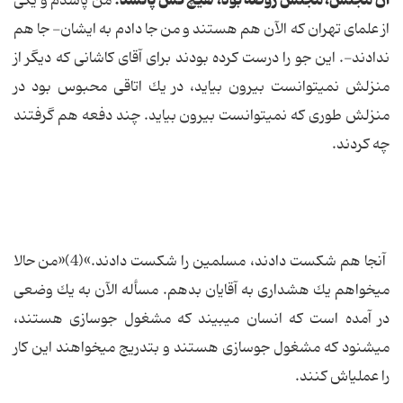
آن مجلس، مجلس روضه بود، هیچ كس پانشد.
من پاشدم و یكى
از علماى تهران كه الآن هم هستند و من جا دادم به ایشان- جا هم
ندادند-. این جو را درست كرده بودند براى آقاى كاشانى كه دیگر از
منزلش نمى‏توانست بیرون بیاید، در یك اتاقى محبوس بود در
منزلش طورى كه‏ نمى‏توانست بیرون بیاید. چند دفعه هم گرفتند
چه كردند.
آنجا هم شكست دادند، مسلمین را شكست دادند.»(4)«من حالا
مى‏خواهم یك هشدارى به آقایان بدهم. مسأله الآن به یك وضعى
در آمده است كه انسان مى‏بیند كه مشغول جوسازى هستند،
مى‏شنود كه مشغول جوسازى هستند و بتدریج مى‏خواهند این كار
را عملى‏اش كنند.