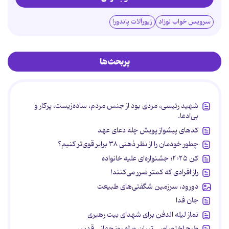
سرویس خواب نوزاد
زیورآلات پاندورا
پربحث‌ها
شهید رئیسی، مردی بود از جنس مردم، ساده‌زیست، پرکار و
بی‌ادعا.
کدهای پیشواز پویش چله دعای عهد
چطور خودمان را از نظر ذهنی ۳۸ برابر قوی‌تر کنیم؟
کن ۲۰۲۵؛ جشنواره‌ای علیه خانواده
راز افرادی که کمتر ضرر می‌کنند!
دورود، سرزمین شگفتی‌های طبیعت
جان فدا
نماز لیله الدفن برای شهدای بیت رهبری
طرح اختصاصی تبیان ویژه روز جهانی قدس