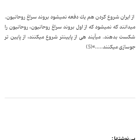
از ایران شروع كردن هم یك دفعه نمى‏شود بروند سراغ روحانیون.
مى‏دانند كه نمى‏شود كه از اول بروند سراغ روحانیون، روحانیون را
شكست بدهند. مى‏آیند هى از پایینتر شروع مى‏كنند، از پایین تر
جوسازى مى‏كنند.....»(5)
پی نوشتها :