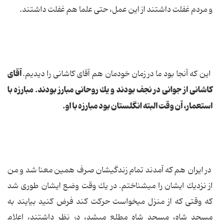
و مردم غفلت داشتند از این عمل، حتى علما هم غفلت داشتند.
آقاى
این كه آنجا بود ما در زمان خودمان هم آقاى كاشانى را دیدیم.
كاشانى از جوانى در نجف بودند و یك روحانى مبارز بودند. مبارزه با
استعمار، آن وقت البته انگلستان بود مبارزه با او.
در ایران هم كه آمدند تمام زندگى‏شان صرف همین معنا شد و من
از نزدیك ایشان را مى‏شناختم. در یك وقت وضع ایشان طورى شد
كه وقتى كه از منزل مى‏خواست حركت كند فرض كنید بیایند به
مسجد شاه، مسجد شاه مطلع مى‏شد، در نظر داشتند، اعلام