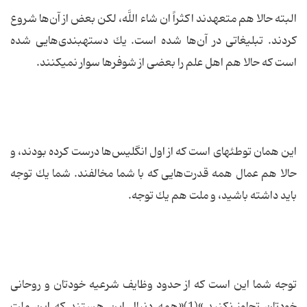
البته حالا هم متعهدند اكثراً ان شاء اللَّه، لكن بعض از آن‌ها شروع
كردند. تبلیغاتى در آن‌ها شده است. یك دسته‏بندی‌هایی شده
است كه حالا هم اهل علم را بعضى از شوفرها سوار نمى‏كنند.
این همان توطئه‏اى است كه از اول انگلیس‌ها درست كرده بودند، و
حالا هم عمال همه قدرت‌هایی كه با شما مخالفند. شما یك توجه
باید داشته باشید، و ملت هم یك توجه.
توجه شما این است كه از حدود وظایف شرعیه خودتان و روحانى