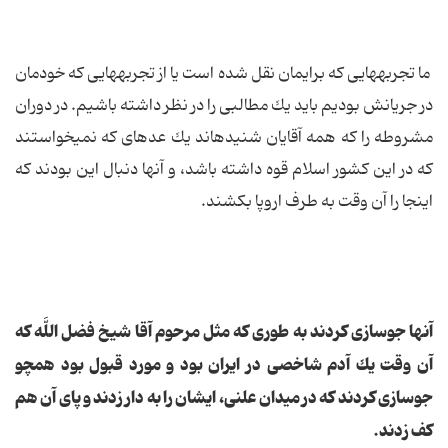
ما تجربه‏هایى كه برایمان نقل شده است یا از تجربه‏هایى كه خودمان
در جریانش بودیم باید یك مطالبى را در نظر داشته باشیم. در دوران
مشروطه را كه همه آقایان شنیده‏اند یك عده‏اى كه نمى‏خواستند
كه در این كشور اسلام قوه داشته باشد، و آنها دنبال این بودند كه
اینجا را آن وقت به طرف اروپا بكشند.
آنها جوسازى كردند به طورى كه مثل مرحوم آقا شیخ فضل اللَّه كه
آن وقت یك آدم شاخصى در ایران بود و مورد قبول بود همچو
جوسازى كردند كه در میدان علنى، ایشان را به دار زدند و پاى آن هم
كف زدند.