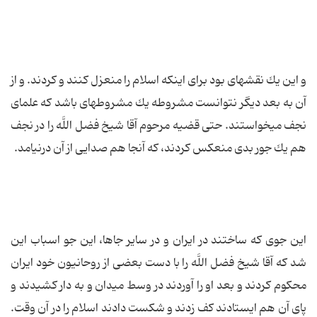
و این یك نقشه‏اى بود براى اینكه اسلام را منعزل كنند و كردند. و از
آن به بعد دیگر نتوانست مشروطه یك مشروطه‏اى باشد كه علماى
نجف مى‏خواستند. حتى قضیه مرحوم آقا شیخ فضل اللَّه را در نجف
هم یك جور بدى منعكس كردند، كه آنجا هم صدایى از آن درنیامد.
این جوى كه ساختند در ایران و در سایر جاها، این جو اسباب این
شد كه آقا شیخ فضل اللَّه را با دست بعضى از روحانیون خود ایران
محكوم كردند و بعد او را آوردند در وسط میدان و به دار كشیدند و
پاى آن هم ایستادند كف زدند و شكست دادند اسلام را در آن وقت.