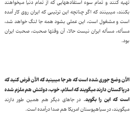
تهیه كنند و تمام سوء استفاده‏هایى كه از تمام دنیا مى‏خواهند
بكنند، مى‏بینند كه اگر چنانچه این ترتیبى كه ایران روى كار آمده
است و مشغول است، این عملى بشود همه جا لنگ خواهد شد،
مسأله، مسأله ایران نیست حالا، آن وقتها صحبت، صحبت ایران
بود.
الآن وضع جورى شده است كه هر جا مى‏بینید كه الآن فرض كنید كه
در پاكستان دارند مى‏گویند كه اسلام، خوب، دولتش هم ملزم شده
است كه این را بگوید.
در جاهاى دیگر هم همین طور دارند
مى‏گویند، در سیاهپوستان امریكا هم صدا درآمده است.