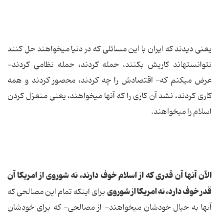
یعنى دیدند كه ایران با این مسائلى كه در دنیا مى‏خواهند حل كنند
نتوانسته‏اند كاریش بكنند، حمله كردند، حمله نظامى كردند-
عرض مى‏كنم كه- اقتصادش را چه كردند، محصور كردند و همه
كارى كردند، نشد آن كارى را كه آنها مى‏خواهند، یعنى منعزل كردن
اسلام را مى‏خواهند.
الآن آنها آن قدرى كه از اسلام خوف دارند، نه شوروى از امریكا آن
قدر خوف دارد، نه امریكا از شوروى
براى اینكه تمام این مصالحى كه
آنها به خیال خودشان مى‏خواهند- از مصالحى- كه براى خودشان