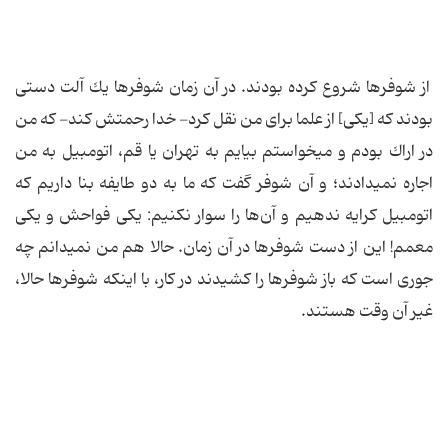
از شوفرها شروع كرده بودند. در آن زمان شوفرها یك آلت دستى
بودند كه [یكى‏] از علما براى من نقل كرد- خدا رحمتش كند- كه من
در اراك بودم و مى‏خواستم بیایم به تهران یا قم، اتومبیل به من
اجاره نمى‏دادند؛ و آن شوفر گفت كه ما به دو طایفه بنا داریم كه
اتومبیل كرایه ندهیم و آن‌ها را سوار نكنیم: یكى فواحش و یكى
معمم! این از دست شوفرها در آن زمان. حالا هم من نمى‏دانم چه
جورى است كه باز شوفرها را كشیدند در كار، با اینكه شوفرها حالا،
غیر آن وقت هستند.