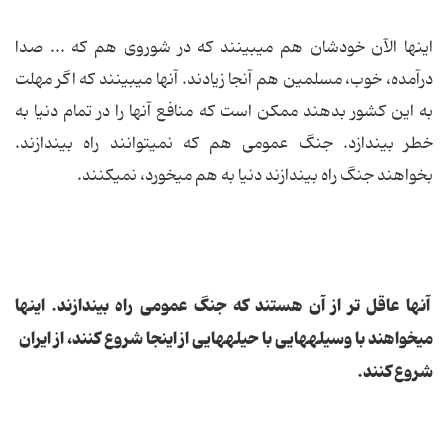
اینها الآن خودشان هم مى‏بینند كه در شوروى هم كه ... صدا
درآمده، خوب، مسلمین هم آنجا زیادند. آنها مى‏بینند كه اگر مهلت
به این كشور بدهند ممكن است كه منافع آنها را در تمام دنیا به
خطر بیندازد. جنگ عمومى هم كه نمى‏توانند راه بیندازند.
بخواهند جنگ راه بیندازند دنیا به هم مى‏خورد، نمى‏كنند.
آنها عاقل تر از آن هستند كه جنگ عمومى راه بیندازند. اینها
مى‏خواهند با وسیله‏هایى با حیله‏هایى از اینجا شروع كنند، از ایران
شروع كنند.