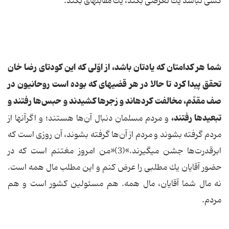
كسى نباشد یك تعرضى بكند، یك مقابله‏اى بكند.
شما هر كدامتان كه یادتان باشد، از اوّلى كه این كودتاى رضا خان
تحقق پیدا كرد تا حالا در هر قضیه‏اى كه بوده است روحانیون در
صف مقدّم، مخالفت كرده‏اند و زجرها كشیدند و حبس‌ها رفتند و
تبعیدها رفتند،
و مردم مسلمان دنبال آن‌ها هستند؛ و اگرآنها از
مردم گرفته بشوند و مردم از آن‌ها گرفته بشوند، آن روزى است كه
ابرقدرت‌ها جشن مى‏گیرند.»(3)«من امروز مغتنم است كه در
حضور آقایان یك مطلبى را عرض كنم و این مطلب مال همه است.
نه مال شما آقایان، مال همه. هم مسئولین كشور است و هم
مردم.