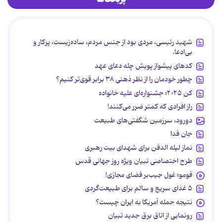
شهید رئیسی، مردی بود از جنس مردم، ساده‌زیست، پرکار و
بی‌ادعا.
کدهای پیشواز پویش چله دعای عهد
چطور خودمان را از نظر ذهنی ۳۸ برابر قوی‌تر کنیم؟
کن ۲۰۲۵؛ جشنواره‌ای علیه خانواده
راز افرادی که کمتر ضرر می‌کنند!
دورود، سرزمین شگفتی‌های طبیعت
جان فدا
نماز لیله الدفن برای شهدای بیت رهبری
طرح اختصاصی تبیان ویژه روز جهانی قدس
فومو؛ غول جیب‌بر فضای مجازی!
۵ غذای سریع و سالم برای طبیعت‌گردی
نتیجه حمله آمریکا به ایران چیست؟
رونمایی از اتاق برق جدید تبیان