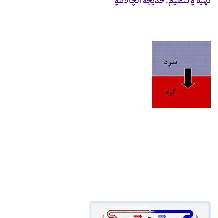
تهیه و تنظیم: خدیجه آلچالانلو