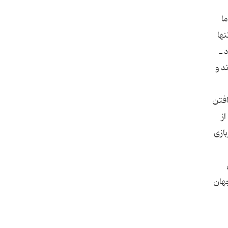
ا
ها
 ـ
د و
افتن
ز
بازی
جهان