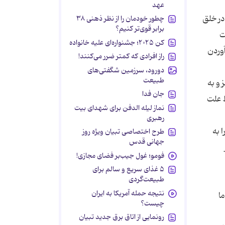
عهد
در خلق
چطور خودمان را از نظر ذهنی ۳۸
برابر قوی‌تر کنیم؟
ت
کن ۲۰۲۵؛ جشنواره‌ای علیه خانواده
وردن
راز افرادی که کمتر ضرر می‌کنند!
دورود، سرزمین شگفتی‌های
طبیعت
 و به
جان فدا
ط علت
نماز لیله الدفن برای شهدای بیت
رهبری
 به
طرح اختصاصی تبیان ویژه روز
جهانی قدس
فومو؛ غول جیب‌بر فضای مجازی!
۵ غذای سریع و سالم برای
طبیعت‌گردی
نتیجه حمله آمریکا به ایران
ا
چیست؟
رونمایی از اتاق برق جدید تبیان