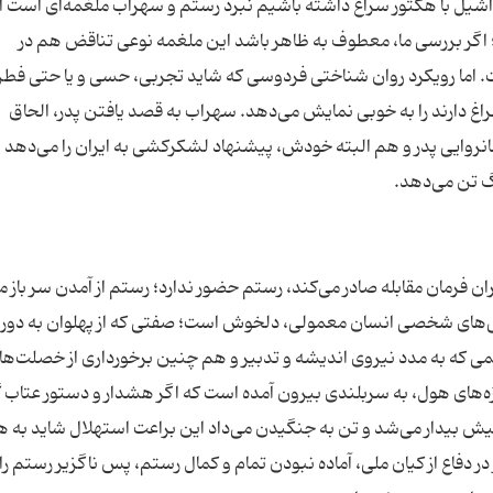
 آشیل با هکتور سراغ داشته باشیم نبرد رستم و سهراب ملغمه‌ای است از
؛ اگر بررسی ما، معطوف به ظاهر باشد این ملغمه نوعی تناقض هم در
 اما رویکرد روان شناختی فردوسی که شاید تجربی، حسی و یا حتی فط
سراغ دارند را به خوبی نمایش می‌دهد. سهراب به قصد یافتن پدر، الحاق
رمانروایی پدر و هم البته خودش، پیشنهاد لشکرکشی به ایران را می‌دهد 
ران فرمان مقابله صادر می‌کند، رستم حضور ندارد؛ رستم از آمدن سر باز می
ی‌های شخصی انسان معمولی، دلخوش است؛ صفتی که از پهلوان به دور
سمی که به مدد نیروی اندیشه و تدبیر و هم چنین برخورداری از خصلت‌ه
رزه‌های هول، به سربلندی بیرون آمده است که اگر هشدار و دستور عتاب گ
یش بیدار می‌شد و تن به جنگیدن می‌داد این براعت استهلال شاید به 
دفاع از کیان ملی، آماده نبودن تمام و کمال رستم، پس ناگزیر رستم را 