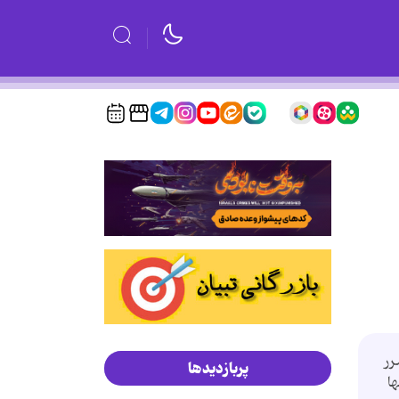
رر
پربازدیدها
ا