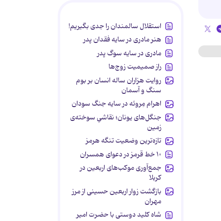
استقلال سالمندان را جدی بگیریم!
هنر مادری در سایه‌ فقدان پدر
مادری در سایه سوگ پدر
راز صمیمیت زوج‌ها
روایت هزاران ساله انسان بر بوم
سنگ و آسمان
اهرام مِروئه در سایه جنگ سودان
جنگل‌های یونان؛ نقاشیِ سوخته‌ی
زمین
تازه‌ترین وضعیت تنگه هرمز
۱۰ خط قرمز در دعوای همسران
جمع‌آوری موکب‌های اربعین در
کربلا
بازگشت زوار اربعین حسینی از مرز
مهران
شاه کلید دوستی با حضرت امیر