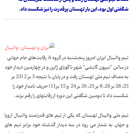
شگفتی اول بود، این بار لهستان پرقدرت را نیز شکست داد.
تیم والیبال ایران امروز پنجشنبه در گروه A رقابت‌های جام جهانی
در سالن "نیپون گایشی" شهر ناگویای ژاپن و در چهارمین دیدار خود
به مصاف تیم ملی لهستان رفت و در پایان با نتیجه 3 بر 2 (23 بر
25، 28 بر 26، 8 بر 25، 26 بر 24 و 15 بر11) حریف نامدار خود را
شکست داد تا دومین شگفتی این دوره از رقابتهای را رقم بزند.
تیم ملی والیبال لهستان که یکی از تیم های قدرتمند والیبال اروپا
و جهان به شمار می رود در سه دیدار گذشته خود برابر تیم های