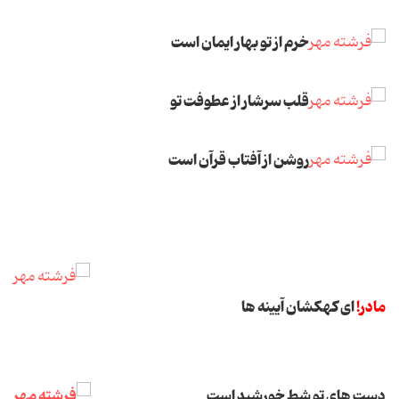
خرم از تو بهار ایمان است
قلب سرشار از عطوفت تو
روشن از آفتاب قرآن است
مادر!
ای کهکشان آیینه ها
دست های تو شط خورشید است