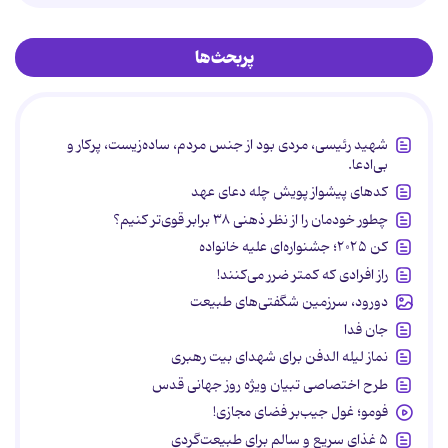
پربحث‌ها
شهید رئیسی، مردی بود از جنس مردم، ساده‌زیست، پرکار و
بی‌ادعا.
کدهای پیشواز پویش چله دعای عهد
چطور خودمان را از نظر ذهنی ۳۸ برابر قوی‌تر کنیم؟
کن ۲۰۲۵؛ جشنواره‌ای علیه خانواده
راز افرادی که کمتر ضرر می‌کنند!
دورود، سرزمین شگفتی‌های طبیعت
جان فدا
نماز لیله الدفن برای شهدای بیت رهبری
طرح اختصاصی تبیان ویژه روز جهانی قدس
فومو؛ غول جیب‌بر فضای مجازی!
۵ غذای سریع و سالم برای طبیعت‌گردی