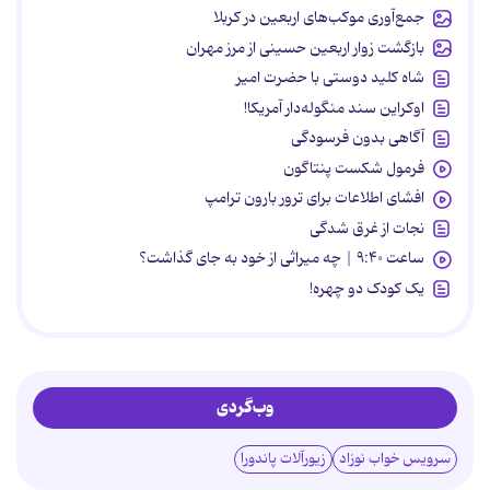
جمع‌آوری موکب‌های اربعین در کربلا
بازگشت زوار اربعین حسینی از مرز مهران
شاه کلید دوستی با حضرت امیر
اوکراین سند منگوله‌دار آمریکا!
آگاهی بدون فرسودگی
فرمول شکست پنتاگون
افشای اطلاعات برای ترور بارون ترامپ
نجات از غرق شدگی
ساعت ۹:۴۰ | چه میراثی از خود به جای گذاشت؟
یک کودک دو چهره!
وب‌گردی
سرویس خواب نوزاد
زیورآلات پاندورا