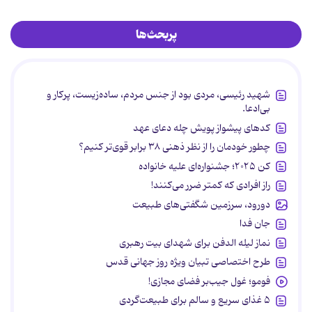
پربحث‌ها
شهید رئیسی، مردی بود از جنس مردم، ساده‌زیست، پرکار و
بی‌ادعا.
کدهای پیشواز پویش چله دعای عهد
چطور خودمان را از نظر ذهنی ۳۸ برابر قوی‌تر کنیم؟
کن ۲۰۲۵؛ جشنواره‌ای علیه خانواده
راز افرادی که کمتر ضرر می‌کنند!
دورود، سرزمین شگفتی‌های طبیعت
جان فدا
نماز لیله الدفن برای شهدای بیت رهبری
طرح اختصاصی تبیان ویژه روز جهانی قدس
فومو؛ غول جیب‌بر فضای مجازی!
۵ غذای سریع و سالم برای طبیعت‌گردی