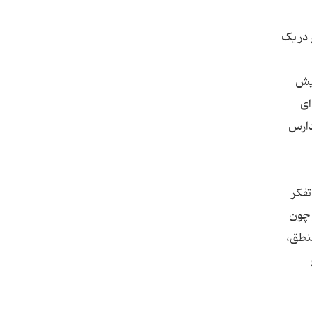
 در یک
ایش
ای
دارس
تفکر
 چون
منطق،