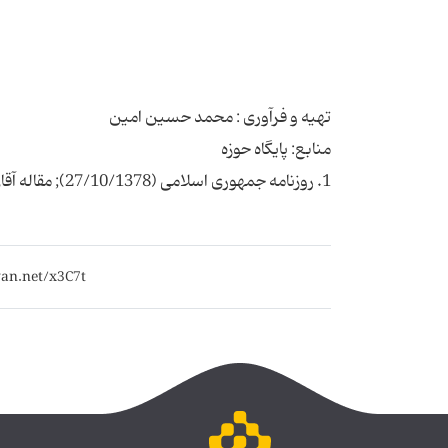
1. روزنامه جمهوری اسلامی (27/10/1378); مقاله آقای حسین شفیعی زاده; (صفحه حوزه) (با اضافات).