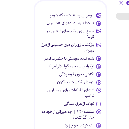
تازه‌ترین وضعیت تنگه هرمز
۱۰ خط قرمز در دعوای همسران
جمع‌آوری موکب‌های اربعین در
کربلا
بازگشت زوار اربعین حسینی از مرز
مهران
شاه کلید دوستی با حضرت امیر
اوکراین سند منگوله‌دار آمریکا!
آگاهی بدون فرسودگی
فرمول شکست پنتاگون
افشای اطلاعات برای ترور بارون
ترامپ
نجات از غرق شدگی
ساعت ۹:۴۰ | چه میراثی از خود به
جای گذاشت؟
یک کودک دو چهره!