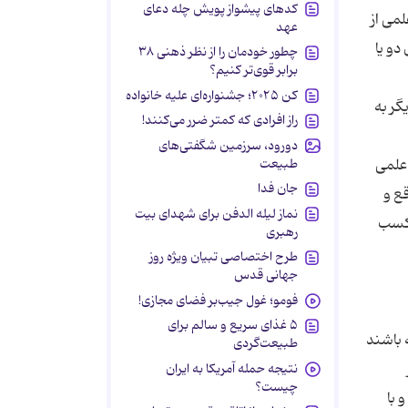
کدهای پیشواز پویش چله دعای
می از
عهد
دو یا
چطور خودمان را از نظر ذهنی ۳۸
برابر قوی‌تر کنیم؟
کن ۲۰۲۵؛ جشنواره‌ای علیه خانواده
گر به
راز افرادی که کمتر ضرر می‌کنند!
دورود، سرزمین شگفتی‌های
طبیعت
 علمی
جان فدا
قع و
نماز لیله الدفن برای شهدای بیت
 کسب
رهبری
طرح اختصاصی تبیان ویژه روز
جهانی قدس
فومو؛ غول جیب‌بر فضای مجازی!
۵ غذای سریع و سالم برای
 باشند
طبیعت‌گردی
نتیجه حمله آمریکا به ایران
چیست؟
 با