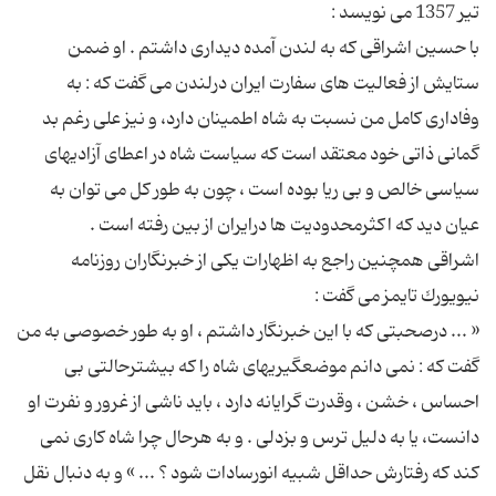
با حسین اشراقی كه به لندن آمده دیداری داشتم . او ضمن
ستایش از فعالیت های سفارت ایران درلندن می گفت كه : به
وفاداری كامل من نسبت به شاه اطمینان دارد، و نیز علی رغم بد
گمانی ذاتی خود معتقد است كه سیاست شاه در اعطای آزادیهای
سیاسی خالص و بی ریا بوده است ، چون به طور كل می توان به
اشراقی همچنین راجع به اظهارات یكی از خبرنگاران روزنامه
« ... درصحبتی كه با این خبرنگار داشتم ، او به طور خصوصی به من
گفت كه : نمی دانم موضعگیریهای شاه را كه بیشترحالتی بی
احساس ، خشن ، وقدرت گرایانه دارد ، باید ناشی از غرور و نفرت او
دانست، یا به دلیل ترس و بزدلی . و به هرحال چرا شاه كاری نمی
كند كه رفتارش حداقل شبیه انورسادات شود ؟ ... » و به دنبال نقل