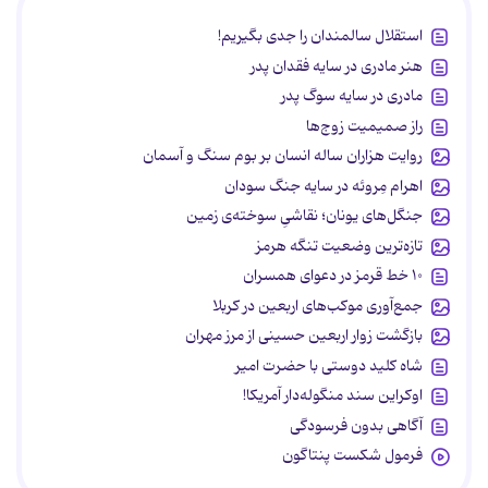
استقلال سالمندان را جدی بگیریم!
هنر مادری در سایه‌ فقدان پدر
مادری در سایه سوگ پدر
راز صمیمیت زوج‌ها
روایت هزاران ساله انسان بر بوم سنگ و آسمان
اهرام مِروئه در سایه جنگ سودان
جنگل‌های یونان؛ نقاشیِ سوخته‌ی زمین
تازه‌ترین وضعیت تنگه هرمز
۱۰ خط قرمز در دعوای همسران
جمع‌آوری موکب‌های اربعین در کربلا
بازگشت زوار اربعین حسینی از مرز مهران
شاه کلید دوستی با حضرت امیر
اوکراین سند منگوله‌دار آمریکا!
آگاهی بدون فرسودگی
فرمول شکست پنتاگون