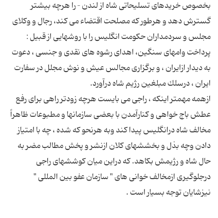
بخصوص خریدهای تسلیحاتی شاه از لندن – را هرچه بیشتر
گسترش دهد و هرطور كه مصلحت اقتضاء می كند، رجال و وكلای
مجلس و سردمداران حكومت انگلیس را با روشهایی از قبیل :
پرداخت وامهای سنگین، اهدای رشوه های نقدی و جنسی ، دعوت
به دیدار ازایران ، و برگزاری مجالس عیش و نوش مجلل در سفارت
ازهمه مهمتر اینكه ،‌ راجی می بایست هرچه زودتر راهی برای رفع
عطش باج خواهی و كنارآمدن با بعضی سازمانها و مطبوعات ظاهراً
مخالف شاه درانگلیس پیدا كند وبه هرنحو كه شده ، چه با امتیاز
دادن وچه بذل و بخششهای كلان ازنشر و پخش مطالب مضر به
حال شاه و رژیمش بكاهد. كه دراین میان كوششهای راجی
درجلوگیری ازمخالف خوانی های " سازمان عفو بین المللی "