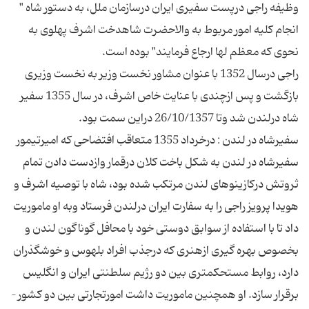
وظیفه راجی درپست سفیری ایران درسازمان ملل، به دستور شاه "
انجام كلیه امور مربوط به والاحضرت شاهدخت اشرف پهلوی به
راجی درسال 1352 با عنوان مشاور نخست وزیر به نخست وزیری
بازگشت و پس ازچندی با عنایت خاص اشرف، در سال 1355 سفیر
سفیرشاه در لندن : درخرداد 1355 متعاقب افتضاحی كه امیرتیمور
سفیرشاه در لندن به شكل باخت كلان درقمار وازدست دادن تمام
ثروتش دركازینوهای لندن مرتكب شده بود، شاه با توصیه اشرف و
هویدا پرویز راجی را به سفارت ایران درلندن فرستاد وبه او ماموریت
داد تا با استفاده از سوابق دوستی خود با محافل گوناگون لندن و
بخصوص بهره گیری ازهنری كه درجذب افراد بلهوس و خوشگذران
دارد، روابط مستحكمتری بین دو رژیم سلطنتی ایران و انگلیس
برقرار سازد. او همچنین ماموریت داشت امورتجارتی بین دو كشور –