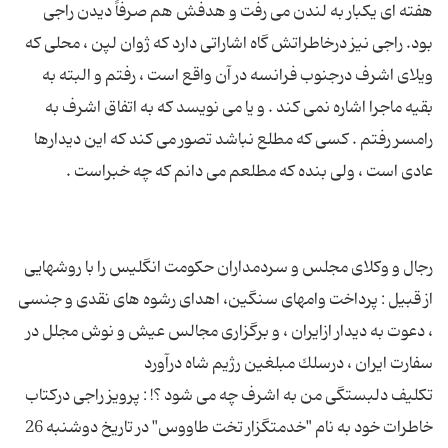
هفته ای یكبار به لندن می رفت و هدفش هم صرفاً دیدن راجی
بود. راجی نیز درخاطراتش گاه اشاراتی دارد كه ژوان لپن ، محلی كه
ویلای اشرف درجنوب فرانسه در آن واقع است ، رفتم و البته به
بقیه ماجرا اشاره نمی كند . و یا می نویسد كه به اتفاق اشرف به
رامسر رفتم . كسی كه مطلع نباشد تصور می كند كه این دیدارها
رجال و وكلای مجلس و سردمداران حكومت انگلیس را با روشهایی
از قبیل : پرداخت وامهای سنگین، اهدای رشوه های نقدی و جنسی
، دعوت به دیدار ازایران ، و برگزاری مجالس عیش و نوش مجلل در
تكلیف دلبستگی من به اشرف چه می شود ؟! : پرویز راجی دركتاب
خاطرات خود به نام "خدمتگزار تخت طاووس" در تاریخ دوشنبه 26