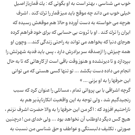
خوب می شناسی ، بهتر است به او بگوئی كه : یك قمارباز اصیل
خیلی خوب می داند چه موقع باید میز قمار را ترك كند . اشرف
هرچه می خواسته به دست آورده و حالا هم موقعش رسیده كه
ایران را ترك كند . او با ثروت بی حسابی كه برای خود فراهم كرده
هرجای دنیا كه بخواهد می تواند به راحتی زندگی كند... وچون او
همه چیزش را ازصدقه سر برادرش دارد ، پس باید فدیه شهرتش را
بپردازد و تا دیرنشده و هنوز وقت باقی است از كارهائی كه تا به حال
انجام می داده دست بكشد ... تو تنها كسی هستی كه می توانی
گرچه اشراقی با بی پروائی تمام ، مسائلی را عنوان كرد كه سبب
رنجیدگیم شد ، ‌ولی توجه به این واقعیت انكارناپذیر هم به
ناراحتیم افزود كه : اگر من این حرفها را به والا حضرت اشرف نزنم ،
هیچ كس دیگر داوطلب آن نخواهد بود ... ولی خدای من ! درچنین
صورتی ، تكلیف دلبستگی و عواطف و حق شناسی من نسبت به