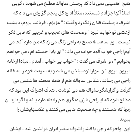
هیچ اهمیتی نمی داد كه پرسنل ساواك مطلع می شوند ، گویی
اصلاً آنها جز آدم نیستند، مثلاً اداره كل پنجم گزارش می داد كه
اشرف درساعت فلان زنگ زد وگفت : " عزیزم ، قربانت بروم، دیشب
ازعشق تو خوابم نبرد " وصحبت های عجیب و غریبی كه قابل ذكر
نیست ، ویا ساعت 4 صبح به راجی زنگ می زد كه من دارم آنجا می
آیم! راجی خواب آلود جواب می داد : " ای بابا ! خسته ام ، می خواهم
بخوابم " ، و اشرف می گفت : " خواب بی خواب ، آمدم ، مبادا ازخانه
بیرون بروی " و سوار اتومبیلش می شد و به سرعت خود را به خانه
راجی می رساند . عكاس ساواك هم از همه صحنه ها عكس می
گرفت و گزارشگر ساواك هم می نوشت . هدف اشراف این بود كه
مطلع شود كه آیا راجی با زن دیگری هم رابطه دارد یا نه و اگر دارد آن
زنها كه هستند و چه صحبت هایی می كنند و عكسهایشان را
این اواخر كه راجی با فشار اشرف سفیر ایران در لندن شد ، ایشان