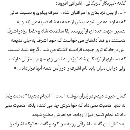
« ... از بین نزدیكان و اطرافیان شاه ، اشرف پهلوی و نسبت هائی
كه به او داده می شود، بیش از همه به شاه ضربه می زند و به
همین جهت عده ای از آرزومند بقا سلطنت شاه و حفظ برادر اشرف
هستند ، واقعاً دلشان می خواست كه خود اشرف به جای ندیمه
اش درحادثه ترور جنوب فرانسه كشته می شد . گرچه شك نیست
كه بسیاری از نزدیكان شاه نیز در بد نامی وی سهم بسزائی دارند ،
كمال حیرت دیدم در زیرآن نوشته است : " انجام دهید! " محمد رضا
نه تنها اهمیت نمی داد كه خواهرش چه می كند ، بلكه اهمیت نمی
به دنبال این گفته ، اشراقی رو به من كرد و گفت : « توكه اشرف را