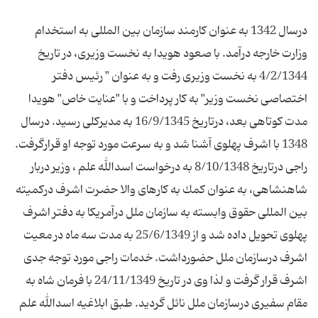
درسال 1342 به عنوان كارمند سازمان بین المللی به استخدام
وزارت خارجه درآمد. با صعود هویدا به نخست وزیری، در تاریخ
4/2/1344 به نخست وزیری رفت و به عنوان " رئیس دفتر
اختصاصی نخست وزیر" به كار پرداخت و با "عنایت خاص" هویدا
مدت كوتاهی بعد، درتاریخ 16/9/1345 به مدیركلی رسید. درسال
راجی درتاریخ 8/10/1348 به درخواست اسدالله علم ، وزیر دربار
شاهنشاهی، به عنوان كمك به كارهای والا حضرت اشرف دركمیته
بین المللی حقوق وابسته به سازمان ملل درآمریكا به دفتر اشرف
پهلوی تحویل داده شد و از 25/6/1349 به مدت سه ماه در معیت
اشرف درسازمان ملل حضورداشت. خدمات راجی مورد توجه جدی
اشرف قرار گرفت و لذا وی در تاریخ 24/11/1349 با فرمان شاه به
مقام سفیری درسازمان ملل نائل گردید. طبق ابلاغیه اسدالله علم