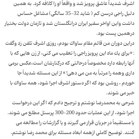
اشرف شدیداً عاشق پرویز شد و واقعاً او را كلافه كرد. به همین
دلیل راجی درسن كم ( شاید 32-35 سالگی) مشاغل حساس
داشت واین اواخر سفیر ایران درانگلستان شد و تازمان دولت بختیار
دراین دوران من قائم مقام ساواك بودم، روزی اشرف تلفن زد وگفت
: «برای یك ماه این پرویز راجی را تعقیب می كنی، از زن هایی كه با
آنها رابطه دارد مخصوصاً درحالتی كه دركنارشان است،‌عكس برمی
داری وهمه را مرتباً به من می دهی! » از این مسئله شدیداً جا
خوردم ، روشن بود كه اگر دستور اشرف اجرا شود، همه ساواك با
شرحی به محمدرضا نوشتم و ترجیح دادم كه اگر این درخواست
اجرا شود، از این عملیات حدود 200-300 پرسنل مطلع می شوند.
یا مستقیماً در جریان قرار می گیرند و یا گزارشات را مطالعه می
كنند. توضیح كاملی ازهمه ابعاد مسئله برای محمد رضا نوشتم.