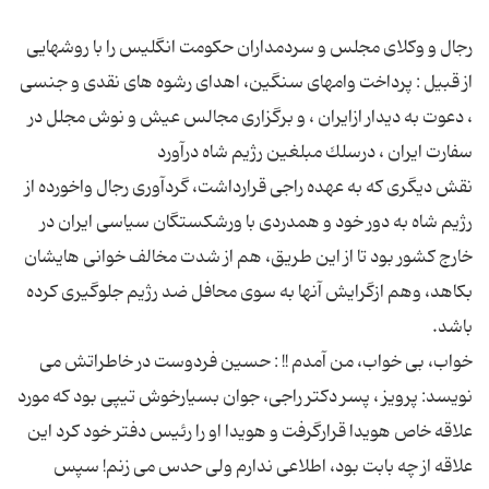
رجال و وكلای مجلس و سردمداران حكومت انگلیس را با روشهایی
از قبیل : پرداخت وامهای سنگین، اهدای رشوه های نقدی و جنسی
، دعوت به دیدار ازایران ، و برگزاری مجالس عیش و نوش مجلل در
نقش دیگری كه به عهده راجی قرارداشت، گردآوری رجال واخورده از
رژیم شاه به دور خود و همدردی با ورشكستگان سیاسی ایران در
خارج كشور بود تا از این طریق، هم از شدت مخالف خوانی هایشان
بكاهد، وهم ازگرایش آنها به سوی محافل ضد رژیم جلوگیری كرده
خواب، بی خواب، من آمدم !! : حسین فردوست در خاطراتش می
نویسد: پرویز ، پسر دكتر راجی، جوان بسیارخوش تیپی بود كه مورد
علاقه خاص هویدا قرارگرفت و هویدا او را رئیس دفتر خود كرد این
علاقه از چه بابت بود، اطلاعی ندارم ولی حدس می زنم! سپس