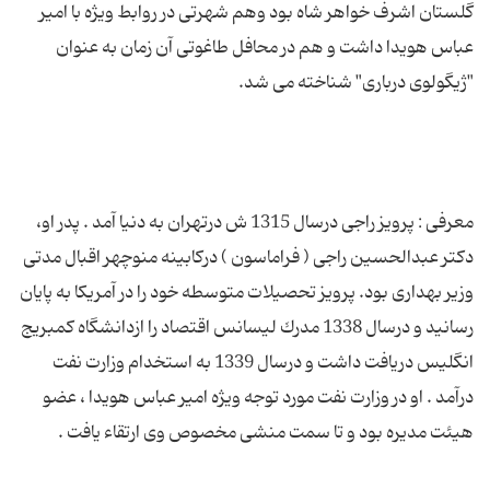
گلستان اشرف خواهر شاه بود وهم شهرتی در روابط ویژه با امیر
عباس هویدا داشت و هم در محافل طاغوتی آن زمان به عنوان
معرفی : پرویز راجی درسال 1315 ش درتهران به دنیا آمد . پدر او،
دكتر عبدالحسین راجی ( فراماسون ) دركابینه منوچهر اقبال مدتی
وزیر بهداری بود. پرویز تحصیلات متوسطه خود را در آمریكا به پایان
رسانید و درسال 1338 مدرك لیسانس اقتصاد را ازدانشگاه كمبریج
انگلیس دریافت داشت و درسال 1339 به استخدام وزارت نفت
درآمد . او در وزارت نفت مورد توجه ویژه امیر عباس هویدا ، عضو