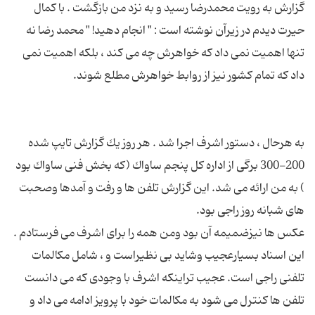
گزارش به رویت محمدرضا رسید و به نزد من بازگشت . با كمال
حیرت دیدم در زیرآن نوشته است : " انجام دهید! " محمد رضا نه
تنها اهمیت نمی داد كه خواهرش چه می كند ، بلكه اهمیت نمی
به هرحال ، دستور اشرف اجرا شد . هر روز یك گزارش تایپ شده
200-300 برگی از اداره كل پنجم ساواك (كه بخش فنی ساواك بود
) به من ارائه می شد. این گزارش تلفن ها و رفت و آمدها وصحبت
عكس ها نیزضمیمه آن بود ومن همه را برای اشرف می فرستادم .
این اسناد بسیارعجیب وشاید بی نظیراست و ، شامل مكالمات
تلفنی راجی است. عجیب تراینكه اشرف با وجودی كه می دانست
تلفن ها كنترل می شود به مكالمات خود با پرویز ادامه می داد و