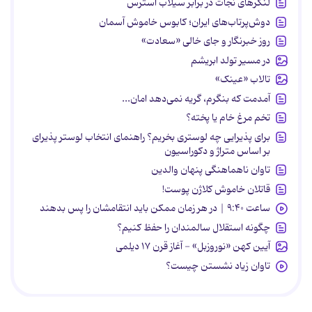
لنگرهای نجات در برابر سیلاب استرس
دوش‌پرتاب‌های ایران؛ کابوس خاموش آسمان
روز خبرنگار و جای خالی «سعادت»
در مسیر تولد ابریشم
تالاب «عینک»
آمدمت که بنگرم، گریه نمی‌دهد امان...
تخم مرغ خام یا پخته؟
برای پذیرایی چه لوستری بخریم؟ راهنمای انتخاب لوستر پذیرای
بر اساس متراژ و دکوراسیون
تاوان ناهماهنگی پنهان والدین
قاتلان خاموش کلاژن پوست!
ساعت ۹:۴۰ | در هر زمان ممکن باید انتقامشان را پس بدهند
چگونه استقلال سالمندان را حفظ کنیم؟
آیین کهن «نوروزبل» - آغاز قرن ۱۷ دیلمی
تاوان زیاد نشستن چیست؟