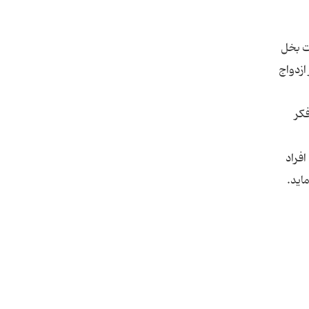
ات بخل
ازدواج
فکر
افراد