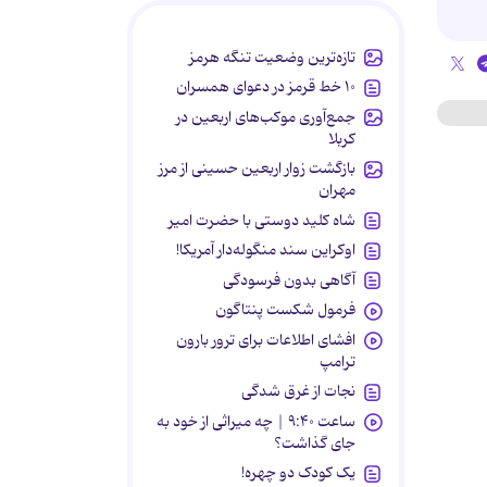
تازه‌ترین وضعیت تنگه هرمز
۱۰ خط قرمز در دعوای همسران
جمع‌آوری موکب‌های اربعین در
کربلا
بازگشت زوار اربعین حسینی از مرز
مهران
شاه کلید دوستی با حضرت امیر
اوکراین سند منگوله‌دار آمریکا!
آگاهی بدون فرسودگی
فرمول شکست پنتاگون
افشای اطلاعات برای ترور بارون
ترامپ
نجات از غرق شدگی
ساعت ۹:۴۰ | چه میراثی از خود به
جای گذاشت؟
یک کودک دو چهره!