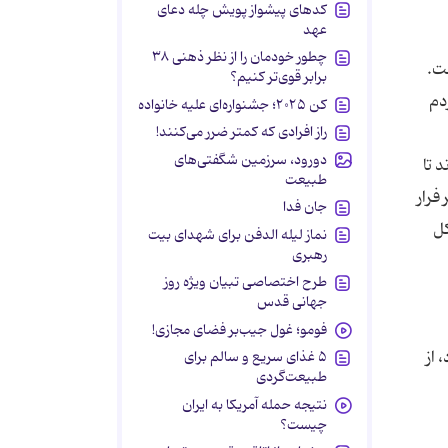
کدهای پیشواز پویش چله دعای
عهد
چطور خودمان را از نظر ذهنی ۳۸
ست.
برابر قوی‌تر کنیم؟
 159)و در کارها با مردم
کن ۲۰۲۵؛ جشنواره‌ای علیه خانواده
راز افرادی که کمتر ضرر می‌کنند!
دورود، سرزمین شگفتی‌های
 تا
طبیعت
فرار
جان فدا
کل
نماز لیله الدفن برای شهدای بیت
رهبری
طرح اختصاصی تبیان ویژه روز
جهانی قدس
فومو؛ غول جیب‌بر فضای مجازی!
 از
۵ غذای سریع و سالم برای
طبیعت‌گردی
نتیجه حمله آمریکا به ایران
چیست؟