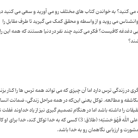
ه می کنید؟ به خواندن کتاب های مختلف رو می آورید و سعی می کنید درب
وانشناس می روید و از واسطه و محقق کمک می گیرید تا طرف مقابل را
ی دغدغه کافیست؟ فکر می کنید چند نفر در دنیا هستند که همه این راه 
در زندگی ترس دارد اما آن چیزی که می تواند همه ترس ها را کنار بزند
و مکاشفه و مطالعه. توکل یعنی این‌که در همه مراحل زندگی، ضمانت انسا
قات را داشته باشد اما در هنگام تصمیم گیری نیز از یاد خداوند غفلت ن
سررشته‌ همه‌ امور را به دست او ببیند. «و مَنْ یَتَوَکَّلْ علی الله فَهُوَ حَسْبُه؛ (طلاق: 3) کسی که به خدا توکل کند، خدا برا