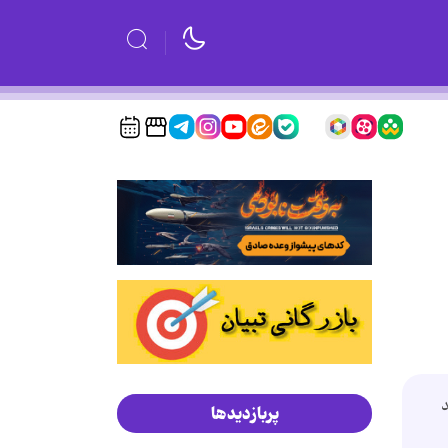
د
پربازدیدها