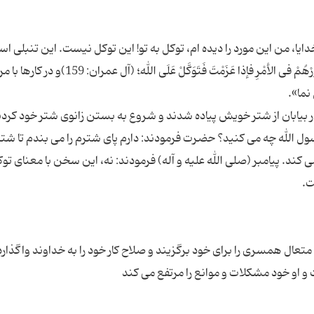
یا، من این مورد را دیده ام، توکل به تو! این توکل نیست. این تنبلی ا
خداوند در مورد توکل در قرآن کریم می فرماید: «و شاوِرْهُمْ فی الأمْرِ فإذا عَزَمْتَ فَتَوَکَّلْ عَلَی اللهِ؛ (آل عمران:
در بیابان از شتر خویش پیاده شدند و شروع به بستن زانوی شتر خود کردند
ول الله چه می کنید؟ حضرت فرمودند: دارم پای شترم را می بندم تا شتر 
 کند. پیامبر (صلی الله علیه و آله) فرمودند: نه، این سخن با معنای تو
متعال همسری را برای خود برگزیند و صلاح کار خود را به خداوند واگذارد،