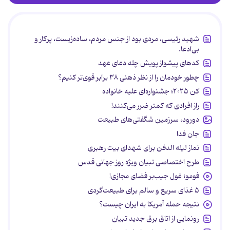
شهید رئیسی، مردی بود از جنس مردم، ساده‌زیست، پرکار و
بی‌ادعا.
کدهای پیشواز پویش چله دعای عهد
چطور خودمان را از نظر ذهنی ۳۸ برابر قوی‌تر کنیم؟
کن ۲۰۲۵؛ جشنواره‌ای علیه خانواده
راز افرادی که کمتر ضرر می‌کنند!
دورود، سرزمین شگفتی‌های طبیعت
جان فدا
نماز لیله الدفن برای شهدای بیت رهبری
طرح اختصاصی تبیان ویژه روز جهانی قدس
فومو؛ غول جیب‌بر فضای مجازی!
۵ غذای سریع و سالم برای طبیعت‌گردی
نتیجه حمله آمریکا به ایران چیست؟
رونمایی از اتاق برق جدید تبیان