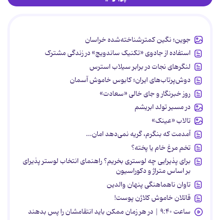
جوین؛ نگین کمترشناخته‌شده خراسان
استفاده از جادوی «تکنیک ساندویچ» در زندگی مشترک
لنگرهای نجات در برابر سیلاب استرس
دوش‌پرتاب‌های ایران؛ کابوس خاموش آسمان
روز خبرنگار و جای خالی «سعادت»
در مسیر تولد ابریشم
تالاب «عینک»
آمدمت که بنگرم، گریه نمی‌دهد امان...
تخم مرغ خام یا پخته؟
برای پذیرایی چه لوستری بخریم؟ راهنمای انتخاب لوستر پذیرای
بر اساس متراژ و دکوراسیون
تاوان ناهماهنگی پنهان والدین
قاتلان خاموش کلاژن پوست!
ساعت ۹:۴۰ | در هر زمان ممکن باید انتقامشان را پس بدهند