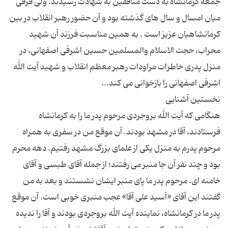
جمعه كرمانشاه به دست منافقین به شهادت رسیدند. ولی فرقی
میان امسال و سال های گذشته بود و آن حضور رهبر انقلاب در بین
کرمانشاهیان عزیز است . به همین مناسبت فرزند آن شهید
محراب، حجت الاسلام والمسلمین حسین اشرفی اصفهانی، در
منزل پدری خاطرات مراودات رهبر معظم انقلاب و شهید آیت الله
هنگامی كه آیت الله بروجردی مرحوم پدر ما را به كرمانشاه
فرستادند، آقا در مشهد بودند. آن موقع من در سفری به همراه
مرحوم پدرم به منزل یكی از علمای بزرگ مشهد رفتیم. دهه محرم
بود و چند نفر آن جا منبر می رفتند؛ از جمله آقای طبسی و آقای
خامنه ای. مرحوم پدر ما پای منبر ایشان نشستند و بعد به من
گفتند این آقای «آسید علی آقا» عجب منبری خوبی است. آن موقع
پدر ما در كرمانشاه، نماینده آیت الله بروجردی بودند و آقا را ندیده