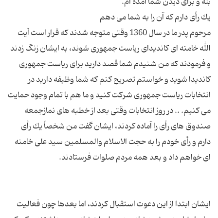
مرحوم پدر ما در سال 1360 وقتی متوجه شدند كه قرار است آیت
الله خامنه ای كاندیدای ریاست جمهوری شوند، به ایشان زنگ زدند
و فرمودند كه من شنیدم شما قصد دارید برای ریاست جمهوری
كاندیدا شوید و خواستم تصریح كنم كه شما وظیفه دارید در
انتخابات ریاست جمهوری شركت كنید و ما هم با تمام وجود حمایت
می كنیم. .. در روز انتخابات وقتی بعد از خطبه های نمازجمعه
صندوق های رأی را آماده كردند، ایشان گفت من شخصاً یك رأی
دارم و رأی خودم را به حجت الاسلام والمسلمین سید علی خامنه
ایشان ابتدا از این دعوت استقبال كردند، اما بعدها چون فعالیت