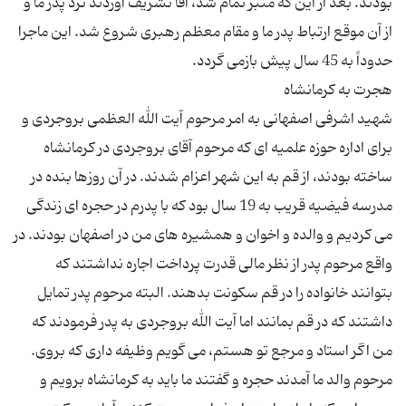
بودند. بعد از این كه منبر تمام شد، آقا تشریف آوردند نزد پدر ما و
از آن موقع ارتباط پدر ما و مقام معظم رهبری شروع شد. این ماجرا
شهید اشرفی اصفهانی به امر مرحوم آیت الله العظمی بروجردی و
برای اداره حوزه علمیه ای كه مرحوم آقای بروجردی در كرمانشاه
ساخته بودند، از قم به این شهر اعزام شدند. در آن روزها بنده در
مدرسه فیضیه قریب به 19 سال بود كه با پدرم در حجره ای زندگی
می كردیم و والده و اخوان و همشیره های من در اصفهان بودند. در
واقع مرحوم پدر از نظر مالی قدرت پرداخت اجاره نداشتند كه
بتوانند خانواده را در قم سكونت بدهند. البته مرحوم پدر تمایل
داشتند كه در قم بمانند اما آیت الله بروجردی به پدر فرمودند كه
من اگر استاد و مرجع تو هستم، می گویم وظیفه داری كه بروی.
مرحوم والد ما آمدند حجره و گفتند ما باید به كرمانشاه برویم و