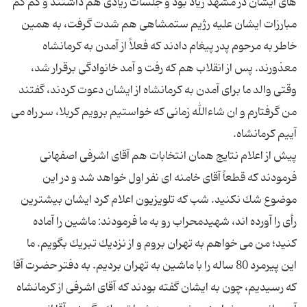
های ایشان در مشهد زیاد بود و جلسات زیادی هم داشتند و كم كم
مبارزات ایشان علیه رژیم ستمشاهی هم شدت گرفت، به همین
خاطر به مرحوم پدر پیغام دادند كه فعلاً از آمدن به كرمانشاه
معذورند. پس از انقلاب هم كه رفت و آمد خانوادگی برقرار شد،
وقتی والد ما برای آمدن به كرمانشاه از ایشان دعوت كردند، گفتند
من گرفتارم و ان شاءالله زمانی كه خواستیم برویم كربلا، سر راه می
پیش از اعلام نتایج همان انتخابات هم آقای اشرفی اصفهانی
فرمودند كه قطعاً آقای خامنه ای نفر اول خواهد شد و در این
موضوع شك نكنید. شب كه تلویزیون اعلام كرد ایشان بیشترین
رأی را آورده اند، شهیدمحراب رو به ما فرمودند: ماشین را آماده
كنید؛ من می خواهم به تهران بروم و از نزدیك تبریك بگویم. ما
این پیرمرد 80 ساله را با ماشین به تهران بردیم. به دفتر حضرت آقا
كه رسیدیم، چون به ایشان گفته بودند كه آقای اشرفی از كرمانشاه