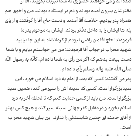
آمده اند و می خواهند حضوری به شما تبریك بگویند، آقا از
دفترشان بیرون آمده بودند و دم در ایستاده بودند. من و اخوی هم
همراه پدر بودیم. خلاصه آقا آمدند و دست حاج آقا را گرفتند و از پای
پله ها ایشان را به داخل دفتر بردند. ایشان به مرحوم پدر ما
فرمودند: حاج آقا من راضی نبودم از كرمانشاه به این جا بیایید.
شهید محراب در جواب آقا فرمودند: من می خواستم بیایم و با شما
دست بیعت بدهم كه اگر من رأی به شما داده ام، كأنّه به رسول الله
پدر می گفتند: كسی كه بعد از امام به درد اسلام می خورد، این
سیدبزرگوار است. كسی كه سینه اش را سپر می كند، همین سید
بزرگوار است. من باید از كسی حمایت كنم كه تا لحظه آخر به درد
اسلام بخورد و در مقابل كفر جهانی سینه سپر كند و هیچ كس بهتر
از آقای خامنه ای چنین شایستگی را ندارد. این بیان شهید محراب