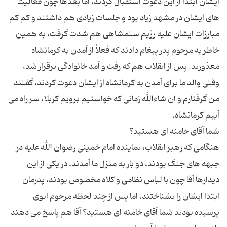
ایشان ابتدا از این دعوت استقبال كردند، اما بعدها چون فعالیت
های ایشان در مشهد زیاد بود و جلسات زیادی هم داشتند و كم كم
مبارزات ایشان علیه رژیم ستمشاهی هم شدت گرفت، به همین
خاطر به مرحوم پدر پیغام دادند كه فعلاً از آمدن به كرمانشاه
معذورند. پس از انقلاب هم كه رفت و آمد خانوادگی برقرار شد،
وقتی والد ما برای آمدن به كرمانشاه از ایشان دعوت كردند، گفتند
من گرفتارم و ان شاءالله زمانی كه خواستیم برویم كربلا، سر راه می
هنگامی كه رهبر انقلاب، نماینده امام خمینی رضوان الله علیه در
جبهه های جنگ بودند، دو بار به منزل ما آمدند. در یكی از این
دیدارها آقا چون با لباس نظامی و كلاه مخصوص بودند، پدرمان
ابتدا ایشان را نشناختند. اما پس از چند لحظه مرحوم ابوی
پرسیده بودند شما آقای خامنه ای هستید؟ آقا هم پاسخ می دهند