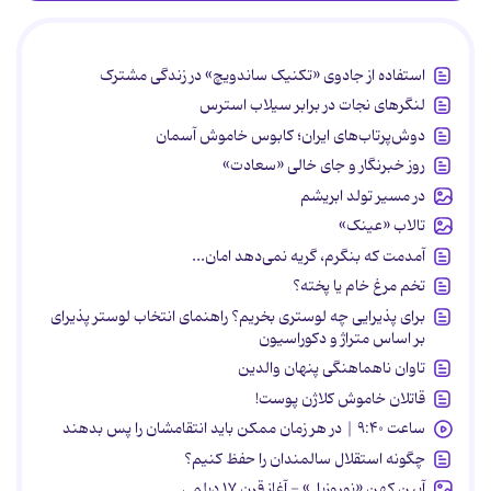
استفاده از جادوی «تکنیک ساندویچ» در زندگی مشترک
لنگرهای نجات در برابر سیلاب استرس
دوش‌پرتاب‌های ایران؛ کابوس خاموش آسمان
روز خبرنگار و جای خالی «سعادت»
در مسیر تولد ابریشم
تالاب «عینک»
آمدمت که بنگرم، گریه نمی‌دهد امان...
تخم مرغ خام یا پخته؟
برای پذیرایی چه لوستری بخریم؟ راهنمای انتخاب لوستر پذیرای
بر اساس متراژ و دکوراسیون
تاوان ناهماهنگی پنهان والدین
قاتلان خاموش کلاژن پوست!
ساعت ۹:۴۰ | در هر زمان ممکن باید انتقامشان را پس بدهند
چگونه استقلال سالمندان را حفظ کنیم؟
آیین کهن «نوروزبل» - آغاز قرن ۱۷ دیلمی