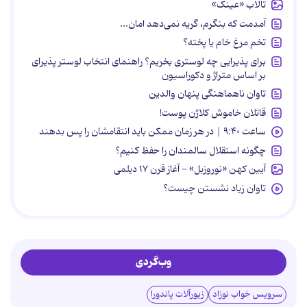
تالاب «عینک»
آمدمت که بنگرم، گریه نمی‌دهد امان...
تخم مرغ خام یا پخته؟
برای پذیرایی چه لوستری بخریم؟ راهنمای انتخاب لوستر پذیرای
بر اساس متراژ و دکوراسیون
تاوان ناهماهنگی پنهان والدین
قاتلان خاموش کلاژن پوست!
ساعت ۹:۴۰ | در هر زمان ممکن باید انتقامشان را پس بدهند
چگونه استقلال سالمندان را حفظ کنیم؟
آیین کهن «نوروزبل» - آغاز قرن ۱۷ دیلمی
تاوان زیاد نشستن چیست؟
وب‌گردی
سرویس خواب نوزاد
زیورآلات پاندورا