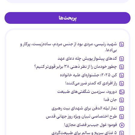
پربحث‌ها
شهید رئیسی، مردی بود از جنس مردم، ساده‌زیست، پرکار و
بی‌ادعا.
کدهای پیشواز پویش چله دعای عهد
چطور خودمان را از نظر ذهنی ۳۸ برابر قوی‌تر کنیم؟
کن ۲۰۲۵؛ جشنواره‌ای علیه خانواده
راز افرادی که کمتر ضرر می‌کنند!
دورود، سرزمین شگفتی‌های طبیعت
جان فدا
نماز لیله الدفن برای شهدای بیت رهبری
طرح اختصاصی تبیان ویژه روز جهانی قدس
فومو؛ غول جیب‌بر فضای مجازی!
۵ غذای سریع و سالم برای طبیعت‌گردی