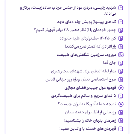
شهید رئیسی، مردی بود از جنس مردم، ساده‌زیست، پرکار و
بی‌ادعا.
کدهای پیشواز پویش چله دعای عهد
چطور خودمان را از نظر ذهنی ۳۸ برابر قوی‌تر کنیم؟
کن ۲۰۲۵؛ جشنواره‌ای علیه خانواده
راز افرادی که کمتر ضرر می‌کنند!
دورود، سرزمین شگفتی‌های طبیعت
جان فدا
نماز لیله الدفن برای شهدای بیت رهبری
طرح اختصاصی تبیان ویژه روز جهانی قدس
فومو؛ غول جیب‌بر فضای مجازی!
۵ غذای سریع و سالم برای طبیعت‌گردی
نتیجه حمله آمریکا به ایران چیست؟
رونمایی از اتاق برق جدید تبیان
زهرهای پنهان خانه را بشناسید!
قهرمان‌های خسته یا والدین مفید!