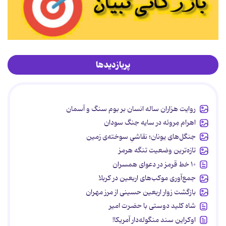
پربازدیدها
روایت هزاران ساله انسان بر بوم سنگ و آسمان
اهرام مِروئه در سایه جنگ سودان
جنگل‌های یونان؛ نقاشیِ سوخته‌ی زمین
تازه‌ترین وضعیت تنگه هرمز
۱۰ خط قرمز در دعوای همسران
جمع‌آوری موکب‌های اربعین در کربلا
بازگشت زوار اربعین حسینی از مرز مهران
شاه کلید دوستی با حضرت امیر
اوکراین سند منگوله‌دار آمریکا!