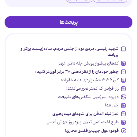
پربحث‌ها
شهید رئیسی، مردی بود از جنس مردم، ساده‌زیست، پرکار و
بی‌ادعا.
کدهای پیشواز پویش چله دعای عهد
چطور خودمان را از نظر ذهنی ۳۸ برابر قوی‌تر کنیم؟
کن ۲۰۲۵؛ جشنواره‌ای علیه خانواده
راز افرادی که کمتر ضرر می‌کنند!
دورود، سرزمین شگفتی‌های طبیعت
جان فدا
نماز لیله الدفن برای شهدای بیت رهبری
طرح اختصاصی تبیان ویژه روز جهانی قدس
فومو؛ غول جیب‌بر فضای مجازی!