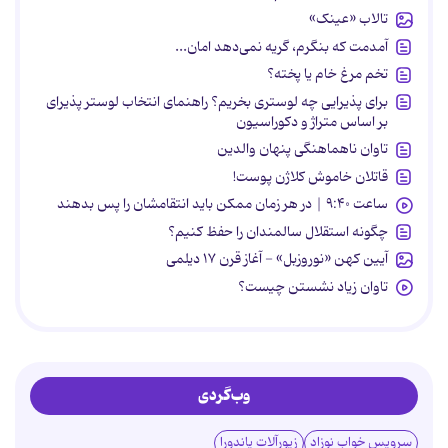
تالاب «عینک»
آمدمت که بنگرم، گریه نمی‌دهد امان...
تخم مرغ خام یا پخته؟
برای پذیرایی چه لوستری بخریم؟ راهنمای انتخاب لوستر پذیرای
بر اساس متراژ و دکوراسیون
تاوان ناهماهنگی پنهان والدین
قاتلان خاموش کلاژن پوست!
ساعت ۹:۴۰ | در هر زمان ممکن باید انتقامشان را پس بدهند
چگونه استقلال سالمندان را حفظ کنیم؟
آیین کهن «نوروزبل» - آغاز قرن ۱۷ دیلمی
تاوان زیاد نشستن چیست؟
وب‌گردی
سرویس خواب نوزاد
زیورآلات پاندورا