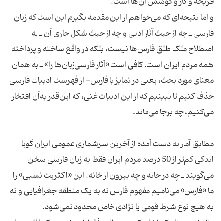
و اما نتیجه‌ای که می‌خواهم از این مقدمه بگیرم این است که زبان
فارسی ـ چه از حیث آثار ادبی و چه از حیث شکل جاری آن ـ به
اصطلاح ملک طلق فارس‌ها نیست، بلکه در واقع ساخته و پرداخته
همه مردم ایران است. کافی است «آثار فارسی‌زبان‌ها را» ـ به همان
معنای مورد بحث، یعنی در تمایز با فارس- از فهرست ادبیات فارسی
حذف کنیم تا ببینیم که از این ادبیات غنی، که این‌قدر به‌آن افتخار
مطابق آمار به دست آمده از آخرین سرشماری عمومی ایران گویا
اندکی کم‌تر از 50 درصد مردم ایران فقط به زبان فارسی سخن
می‌گویند ـ چه در خانه و چه بیرون از خانه. این «اکثریت نسبی» را
ما «فارس» می‌نامیم مفهوم فارس نه به یک منطقه جغرافیایی و نه