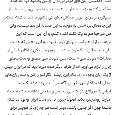
فشار گذاشتن زبان‌های دیگر می‌توان چنین وانمود کرد که همه
ساکنان کشور پهناور ما فارس هستند- و نه فارسی‌زبان- بیش از
نیم‌قرن بر مرکزی‌ترین محافل حکومتی کشور ما غلبه داشته است.
این‌جا مجال پرداختن به ‌موجبات این مساله فراهم نیست، ولی
من می‌خواهم به یک نکته اشاره کنم، و آن این است که این
توهمات از توهم اساسی‌تری برمی‌خیزد، به این معنی که هویت
ملی باید مطلق و یک‌پارچه باشد، و چون زبان یکی از ارکان یا یکی از
تجلیات «هویت ملی» است، پس هویت ملی مطلق وحدت مطلق
زبان را لازم می‌آورد. اما از طرف دیگر همه می‌دانیم که در ایران بیش
از یک زبان وجود دارد. بنابراین ریشه انکار تنوع زبان و منع زبان‌های
محلی احتمالاً از این نگرانی ناگفتنی آب می‌خورد که نکند ما
ایرانی‌ها در واقع هویت ملی محصل و معینی نداشته باشیم! یا به
عبارت روشن‌تر، نکند اصولاً چیزی به نام ملت ایران وجود نداشته
باشد! چون اگر چنین باشد، بهتر است هر چه زودتر هویتی برای