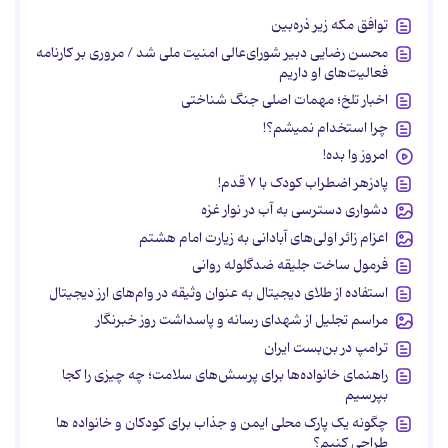
توافق مکه زیر ذره‌بین
محسن رضایی دبیر شورای‌عالی امنیت ملی شد / مروری بر کارنامه
فعالیت‌های او داریم
اخبار تلخ؛ مهمات اصلی جنگ شناختی
چرا استخدام نمیشم؟!
امروز وا بده!
پادزهر اضطراب کودک با ۷ قدم!
دشواری دسترسی به آب در نوار غزه
اعزام زائر اولی‌های آبادانی به زیارت امام هشتم
فرمول ساخت جلیقه ضدگلوله روانی
استفاده از طلای دیجیتال به عنوان وثیقه در وام‌های ارز دیجیتال
مراسم تجلیل از شهدای رسانه و پاسداشت روز خبرنگار
ترامپ در بن‌بست ایران
راهنمای خانواده‌ها برای پرسش‌های سلامت؛ چه چیزی را کجا
بپرسیم
چگونه یک پارک محلی ایمن و جذاب برای کودکان و خانواده ها
طراحی کنیم؟