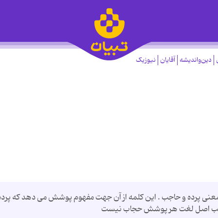
دین‌واندیشه
آقایان
نیوزیک
نى پرده و حاجب . اين كلمه از آن جهت مفهوم پوشش مى دهد كه پرده
حسب اصل لغت هر پوشش حجاب نيست