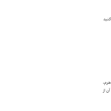
کنید
هرم،
ن از