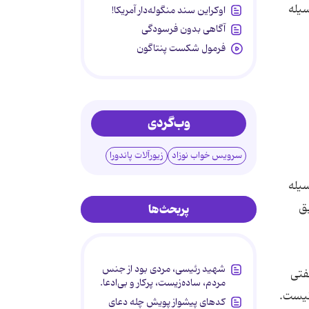
سیله
اوکراین سند منگوله‌دار آمریکا!
آگاهی بدون فرسودگی
فرمول شکست پنتاگون
وب‌گردی
سرویس خواب نوزاد
زیورآلات پاندورا
سیله
ق
پربحث‌ها
شهید رئیسی، مردی بود از جنس
فتی
مردم، ساده‌زیست، پرکار و بی‌ادعا.
 نیست.
کدهای پیشواز پویش چله دعای