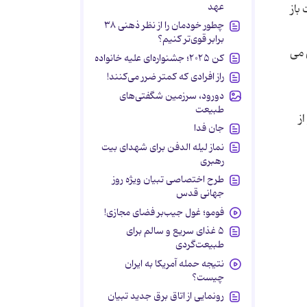
عهد
باز
چطور خودمان را از نظر ذهنی ۳۸
برابر قوی‌تر کنیم؟
پی می
کن ۲۰۲۵؛ جشنواره‌ای علیه خانواده
راز افرادی که کمتر ضرر می‌کنند!
دورود، سرزمین شگفتی‌های
طبیعت
ز
جان فدا
نماز لیله الدفن برای شهدای بیت
رهبری
طرح اختصاصی تبیان ویژه روز
جهانی قدس
فومو؛ غول جیب‌بر فضای مجازی!
۵ غذای سریع و سالم برای
طبیعت‌گردی
نتیجه حمله آمریکا به ایران
چیست؟
رونمایی از اتاق برق جدید تبیان