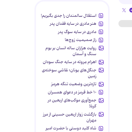
استقلال سالمندان را جدی بگیریم!
هنر مادری در سایه‌ فقدان پدر
مادری در سایه سوگ پدر
راز صمیمیت زوج‌ها
روایت هزاران ساله انسان بر بوم
سنگ و آسمان
اهرام مِروئه در سایه جنگ سودان
جنگل‌های یونان؛ نقاشیِ سوخته‌ی
زمین
تازه‌ترین وضعیت تنگه هرمز
۱۰ خط قرمز در دعوای همسران
جمع‌آوری موکب‌های اربعین در
کربلا
بازگشت زوار اربعین حسینی از مرز
مهران
شاه کلید دوستی با حضرت امیر