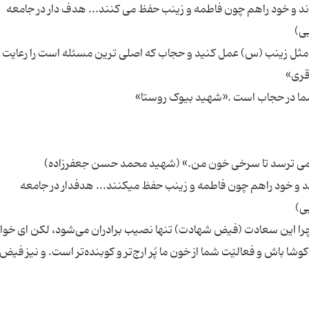
 اند و خود راهم چون فاطمه و زینب حفظ می كنند... هدف دار در جامعه
مثل زینب (س) عمل کنید و حجاب که اصلی ترین مسئله است را رعایت 
اند و خود راهم چون فاطمه و زینب حفظ می‏کنند... هدف‏دار در جامعه
 چرا این سعادت (فیض شهادت) تنها نصیب برادران می‌شود، لكن ای خوا
 باش و فعالیّت شما از خون ما پُر ارج‌تر و كوبنده‌تر است. و نیز فیض آ