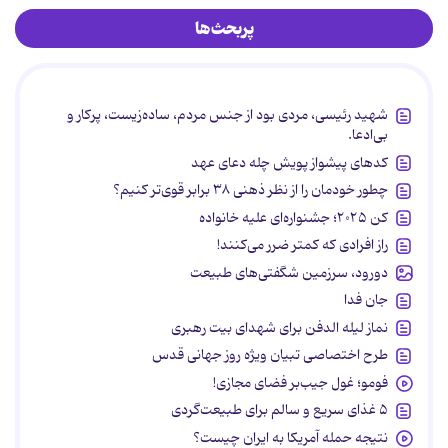
پربحث‌ها
شهید رئیسی، مردی بود از جنس مردم، ساده‌زیست، پرکار و
بی‌ادعا.
کدهای پیشواز پویش چله دعای عهد
چطور خودمان را از نظر ذهنی ۳۸ برابر قوی‌تر کنیم؟
کن ۲۰۲۵؛ جشنواره‌ای علیه خانواده
راز افرادی که کمتر ضرر می‌کنند!
دورود، سرزمین شگفتی‌های طبیعت
جان فدا
نماز لیله الدفن برای شهدای بیت رهبری
طرح اختصاصی تبیان ویژه روز جهانی قدس
فومو؛ غول جیب‌بر فضای مجازی!
۵ غذای سریع و سالم برای طبیعت‌گردی
نتیجه حمله آمریکا به ایران چیست؟