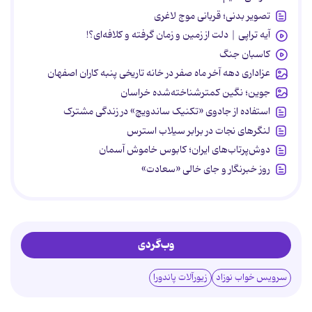
تصویر بدنی؛ قربانی موج لاغری
آیه تراپی | دلت از زمین و زمان گرفته و کلافه‌ای؟!
کاسبان جنگ
عزاداری دهه آخر ماه صفر در خانه تاریخی پنبه کاران اصفهان
جوین؛ نگین کمترشناخته‌شده خراسان
استفاده از جادوی «تکنیک ساندویچ» در زندگی مشترک
لنگرهای نجات در برابر سیلاب استرس
دوش‌پرتاب‌های ایران؛ کابوس خاموش آسمان
روز خبرنگار و جای خالی «سعادت»
وب‌گردی
سرویس خواب نوزاد
زیورآلات پاندورا