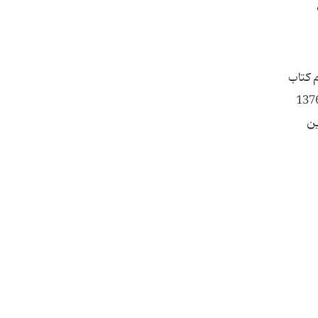
م کتاب
ر کرمی قم 1424 آمده است. اولین چاپ در زمان حیات مولف 1262 هـ ق، در شش مجلد رحلی بود که تا سال 1376
یر این