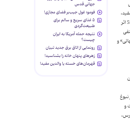
ی
جهانی قدس
فومو؛ غول جیب‌بر فضای مجازی!
فید،
۵ غذای سریع و سالم برای
سیدمرتضی، محقق اردبیلی، شهید اول و ثانی، محمدباقر مجلسی، وحید بهبهانی و شاگردانش. تعداد این منابع را اگر چه 551 اثر
طبیعت‌گردی
نفی
نتیجه حمله آمریکا به ایران
چیست؟
ائی» و
رونمایی از اتاق برق جدید تبیان
زهرهای پنهان خانه را بشناسید!
قهرمان‌های خسته یا والدین مفید!
ن
 نبوغ
 و
درس،