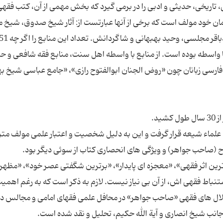
 تاریخی، حدیثی و ادبی را در برمی گیرد که بخش مهمی از آن، کتب فقه
مان خود مولف است که برخی از آنها عبارتست از: آثار شیخ صدوق، شیخ م
با واسطه بوده است. از منابع با واسطه اهل سنت، منابع فقه شافعی و ح
فارسی زبانان چون «روض الجنان ابوالفتوح رازی»، «جامع عباسی شیخ به
یش علماء شیعه قرار گرفت و این به دلیل شخصیت و اعتبار علمی مولف مت
گ ترین اثر فقهی»، «معجزه ای پایدار»، «برترین شگفتی عصر خود»، «مظهر
نباط فقهی اش، از آن بی نیاز نیست. لازم به ذکر است که به رغم اهمیت
ستدلال های فقهی «صاحب جواهر» در محافل علمی فقهای امامی و مجالس 