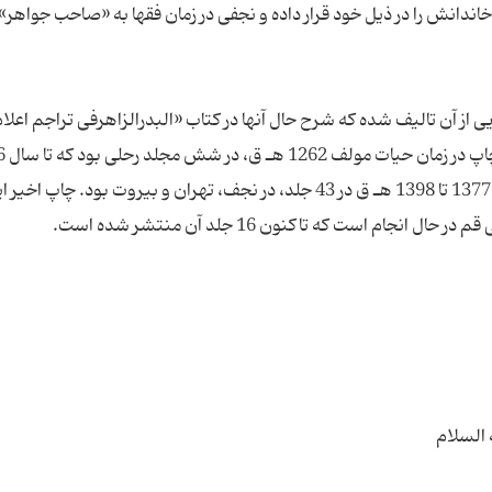
ندانش را در ذیل خود قرار داده و نجفی در زمان فقها به «صاحب جواهر»
از آن تالیف شده که شرح حال آنها در کتاب «البدرالزاهرفی تراجم اعلا
الجواهر» اثر ناص
هـ ق 24 بار چاپ شد. چاپ جدید آن در فاصله سالهای 1377 تا 1398 هـ ق در 43 جلد، در نجف، تهران و بیروت بود. چاپ اخ
 السلام