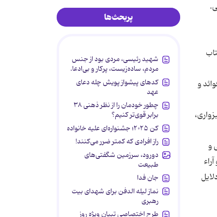
پربحث‌ها
تاب
شهید رئیسی، مردی بود از جنس
مردم، ساده‌زیست، پرکار و بی‌ادعا.
کدهای پیشواز پویش چله دعای
ائد و
عهد
چطور خودمان را از نظر ذهنی ۳۸
زواری،
برابر قوی‌تر کنیم؟
کن ۲۰۲۵؛ جشنواره‌ای علیه خانواده
راز افرادی که کمتر ضرر می‌کنند!
 و
دورود، سرزمین شگفتی‌های
راء
طبیعت
دلایل
جان فدا
نماز لیله الدفن برای شهدای بیت
رهبری
طرح اختصاصی تبیان ویژه روز