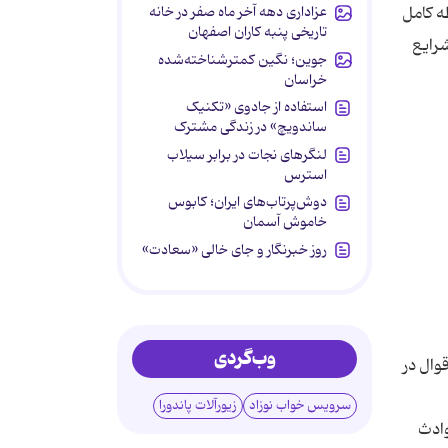
عزاداری دهه آخر ماه صفر در خانه
ه کامل
تاریخی پنبه کاران اصفهان
شرایع
جوین؛ نگین کمترشناخته‌شده
خراسان
استفاده از جادوی «تکنیک
ساندویچ» در زندگی مشترک
لنگرهای نجات در برابر سیلاب
استرس
دوش‌پرتاب‌های ایران؛ کابوس
خاموش آسمان
روز خبرنگار و جای خالی «سعادت»
وب‌گردی
وال در
سرویس خواب نوزاد
زیورآلات پاندورا
وادث