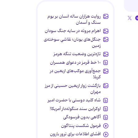
روایت هزاران ساله انسان بر بوم
سنگ و آسمان
اهرام مِروئه در سایه جنگ سودان
جنگل‌های یونان؛ نقاشیِ سوخته‌ی
زمین
تازه‌ترین وضعیت تنگه هرمز
۱۰ خط قرمز در دعوای همسران
جمع‌آوری موکب‌های اربعین در
کربلا
بازگشت زوار اربعین حسینی از مرز
مهران
شاه کلید دوستی با حضرت امیر
اوکراین سند منگوله‌دار آمریکا!
آگاهی بدون فرسودگی
فرمول شکست پنتاگون
افشای اطلاعات برای ترور بارون