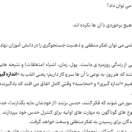
ی توان داد؟
یچ برخوردی با آن ها نکرده اند.
می می توان تفکر منطقی و ذهنیت جستجوگری را در دانش آموزان نهادی
ز زندگی روزمره ی ماست. پول، زمان، اشیاء (متعلقات) و نتیجه هایی
اندازه گی
ه هر روز، به نوعی با آن ها سر و کار داریم؛ یعنی اغلب به «
م «اندازه گیری» و «محاسبه» وقتی کامل اتفاق می افتد که یادگیرنده 
ور می شوند که فکر کنند، حدس بزنند (از خودشان مایه بگذارند)، ح
ضوع های گوناگون به مهارت های اولیه برای کنترل حدس خود بپردازند. 
ندگان برای رسیدن به
تفکر منطقی
وسعت خواهد گرفت.
می دهند. کودکان، نوجوانان و جوانان در جست و جوی مهارت های هستند