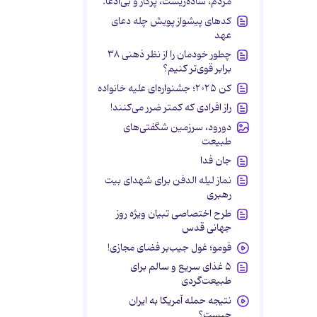
مردم، ساده‌زیست، پرکار و بی‌ادعا.
کدهای پیشواز پویش چله دعای
عهد
چطور خودمان را از نظر ذهنی ۳۸
برابر قوی‌تر کنیم؟
کن ۲۰۲۵؛ جشنواره‌ای علیه خانواده
راز افرادی که کمتر ضرر می‌کنند!
دورود، سرزمین شگفتی‌های
طبیعت
جان فدا
نماز لیله الدفن برای شهدای بیت
رهبری
طرح اختصاصی تبیان ویژه روز
جهانی قدس
فومو؛ غول جیب‌بر فضای مجازی!
۵ غذای سریع و سالم برای
طبیعت‌گردی
نتیجه حمله آمریکا به ایران
چیست؟