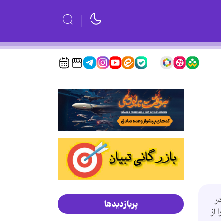
ر
پربازدیدها
از