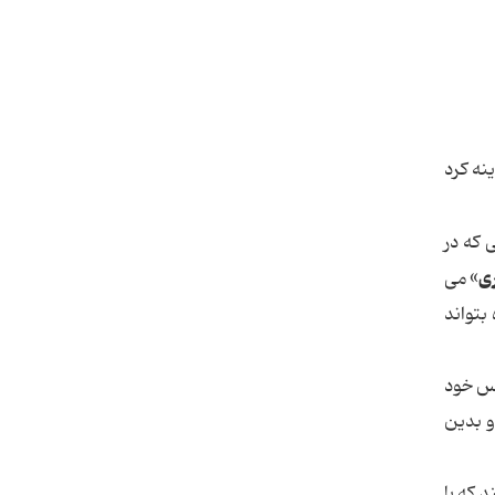
نه کرد
 که در
ری
» می
بتواند
دس خود
و بدین
 که با