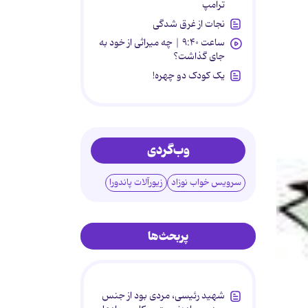
ترامپ
نجات از غرق شدگی
ساعت ۹:۴۰ | چه میراثی از خود به
جای گذاشت؟
یک کودک دو چهره!
وب‌گردی
سرویس خواب نوزاد
زیورآلات پاندورا
پربحث‌ها
شهید رئیسی، مردی بود از جنس