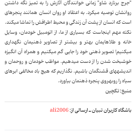
"جرج برنارد شاو" زمانی خوانندگان آثارش را به تمیز نگه داشتن
روانشان توصیه می‏کرد. به اعتقاد او روان انسان همانند پنجره‏ای
است که انسان از پشت آن زندگی و محیط اطرافش را تماشا می‏کند.
نکته مهم این‏جاست که بسیاری از ما، از اتومبیل خودمان، وسایل
خانه و طلاهایمان بهتر و بیشتر از تصاویر ذهنی‏مان نگهداری
می‏کنیم! تصویر ذهنی خود را جایی گم می‏کنیم و همراه آن انگیزه
خوشبخت شدن را از دست می‏دهیم. مواظب خودمان و روحمان و
اندیشه‏های قشنگمان باشیم. نگذاریم که هیچ باد مخالفی ابرهای
سیاه را روبه‏روی پنجره ذهنمان بیاورد.
منبع: تکچین
باشگاه کاربران تبیان ـ ارسالی از:
ali2006