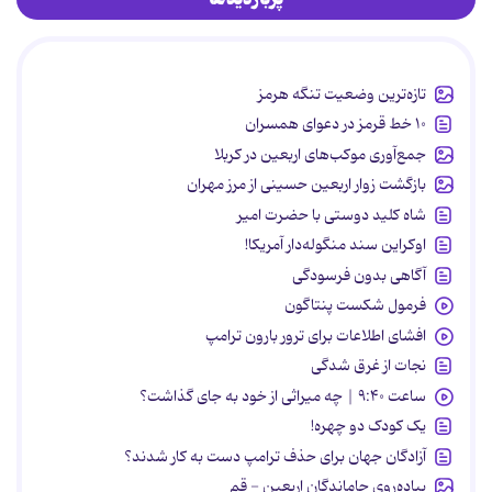
تازه‌ترین وضعیت تنگه هرمز
۱۰ خط قرمز در دعوای همسران
جمع‌آوری موکب‌های اربعین در کربلا
بازگشت زوار اربعین حسینی از مرز مهران
شاه کلید دوستی با حضرت امیر
اوکراین سند منگوله‌دار آمریکا!
آگاهی بدون فرسودگی
فرمول شکست پنتاگون
افشای اطلاعات برای ترور بارون ترامپ
نجات از غرق شدگی
ساعت ۹:۴۰ | چه میراثی از خود به جای گذاشت؟
یک کودک دو چهره!
آزادگان جهان برای حذف ترامپ دست به کار شدند؟
پیاده‌روی جاماندگان اربعین - قم