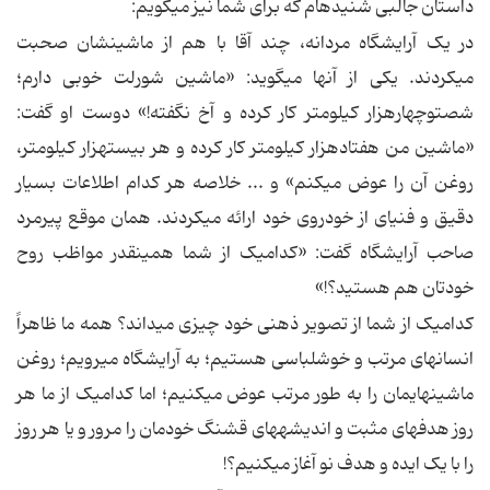
داستان جالبی شنیده‏ام که برای شما نیز می‏گویم:
در یک آرایشگاه مردانه، چند آقا با هم از ماشینشان صحبت
می‏کردند. یکی از آنها می‏گوید: «ماشین شورلت خوبی دارم؛
شصت‏وچهارهزار کیلومتر کار کرده و آخ نگفته!» دوست او گفت:
«ماشین من هفتادهزار کیلومتر کار کرده و هر بیست‏هزار کیلومتر،
روغن آن را عوض می‏کنم» و ... خلاصه هر کدام اطلاعات بسیار
دقیق و فنی‏ای از خودروی خود ارائه می‏کردند. همان موقع پیرمرد
صاحب آرایشگاه گفت: «کدام‏یک از شما همین‏قدر مواظب روح
خودتان هم هستید؟!»
کدام‏یک از شما از تصویر ذهنی خود چیزی می‏داند؟ همه ما ظاهراً
انسان‏های مرتب و خوش‏لباسی هستیم؛ به آرایشگاه می‏رویم؛ روغن
ماشین‏هایمان را به طور مرتب عوض می‏کنیم؛ اما کدام‏یک از ما هر
روز هدف‏های مثبت و اندیشه‏های قشنگ خودمان را مرور و یا هر روز
را با یک ایده و هدف نو آغاز می‏کنیم؟!