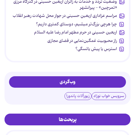
وضعیت تردد و خدمات به زائران اربعین حسینی در گذرگاه مرزی
«تمرچین» - پیرانشهر
مراسم عزاداری اربعینِ حسینی در جوار محل شهادت رهبر انقلاب
چرا هرچی بزرگ‌تر میشیم، دوستای کمتری داریم؟
اربعین حسینی در حرم مطهر امام رضا علیه السلام
راز محبوبیت غمگین‌نمایی در فضای مجازی
استرس یا پیش یائسگی؟
وب‌گردی
سرویس خواب نوزاد
زیورآلات پاندورا
پربحث‌ها