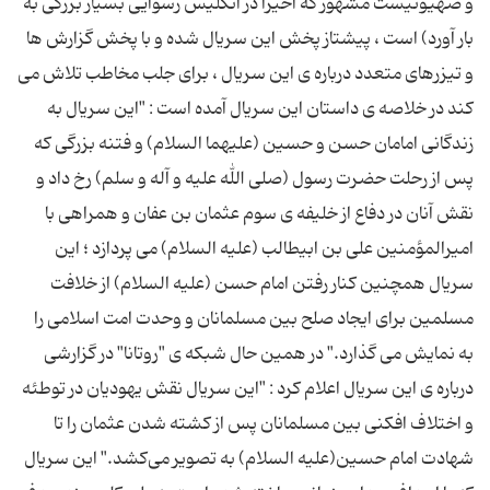
و صهیونیست مشهور كه اخیراً در انگلیس رسوایی بسیار بزرگی به
بار آورد) است ، پیشتاز پخش این سریال شده و با پخش گزارش‌ ها
و تیزرهای متعدد درباره ی این سریال ، برای جلب مخاطب تلاش می
‌كند در خلاصه ی داستان این سریال آمده است : "این سریال به
زندگانی امامان حسن و حسین (علیهما ‌السلام) و فتنه بزرگی كه
پس از رحلت حضرت رسول (صلی ‌الله علیه و آله و سلم) رخ داد و
نقش آنان در دفاع از خلیفه ی سوم عثمان ‌بن عفان و همراهی با
امیرالمؤمنین علی ‌بن ابیطالب (علیه ‌السلام) می ‌پردازد ؛ این
سریال همچنین كنار رفتن امام حسن (علیه ‌السلام) از خلافت
مسلمین برای ایجاد صلح بین مسلمانان و وحدت امت اسلامی را
به نمایش می ‌گذارد." در همین حال شبكه ی "روتانا" در گزارشی
درباره ی این سریال اعلام كرد : "این سریال نقش یهودیان در توطئه
و اختلاف ‌افكنی بین مسلمانان پس از كشته شدن عثمان را تا
شهادت امام حسین(علیه‌ السلام) به تصویر می‌كشد." این سریال