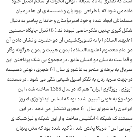
است كه تفكری به نام شیعه ، نوعی انحراف از اسلام اصیل جلوه
داده می‌ شود كه با طراحی یهودیان و دسیسه ی آن ها در میان
مسلمانان ایجاد شده و خود امیرمؤمنان و خاندان پیامبر به دنبال
شكل‌ گیری چنین تفكر خاصی نبوده‌اند.) 6) تنزل جایگاه حسنین
(علیهما‌السلام) با به تصویركشیدن آن دو حضرت و نشان دادن آن
دو امام معصوم (علیهما‌السلام) بدون هیبت و بدون هرگونه وقار
و قداست به‌ سان دو انسان عادی. در مجموع بی ‌شک پرداختن این
سریال به برهه ی منجر به عاشورای سال 61 هجری ، نوعی دسیسه
در جهت ضربه زدن به تفكر اصیل شیعی تلقی می ‌شود . در مستند
"روزی ، روزگاری ایران" هم كه در سال 1385 ساخته شد ، این
موضوع به خوبی تبیین شده بود كه اساس ایدئولوژی امروز
ایرانیان را عاشورای سال 61 هجری تشكیل می ‌‌دهد . در این
مستند كه شبكه 4 انگلیس ساخت و از این شبكه و نیز شبكه ی
"پی ‌بی ‌اس" امریكا پخش شد ، تأكید شده بود كه متن پنهان