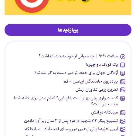
پربازدیدها
ساعت ۹:۴۰ | چه میراثی از خود به جای گذاشت؟
یک کودک دو چهره!
آزادگان جهان برای حذف ترامپ دست به کار شدند؟
پیاده‌روی جاماندگان اربعین - قم
تمرین رزمی تکاوران ارتش
کمد دیواری ریلی بهتر است یا لولایی؟ کدام مدل برای خانه شما
مناسب‌تر است؟
میانکاله در آتش
تشییع پیکر ۱۱۲ شهید در غزه پس از ۳ سال زیر آوار ماندن
آیین تعزیه‌خوانی اربعین در روستای احمدآباد - میانجلگه