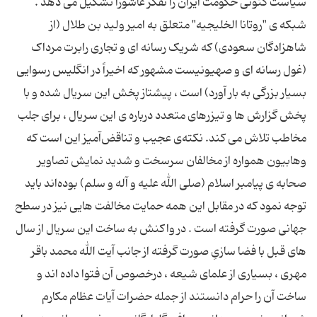
سیاست كنونی حكومت ایران را تفكر عاشورا تشكیل می ‌دهد .
شبكه ی "روتانا الخلیجیه" متعلق به امیر ولید بن طلال (از
شاهزادگان سعودی) كه شریک رسانه ‌ای و تجاری رابرت مرداک
(غول رسانه ‌ای و صهیونیست مشهور كه اخیراً در انگلیس رسوایی
بسیار بزرگی به بار آورد) است ، پیشتاز پخش این سریال شده و با
پخش گزارش‌ ها و تیزرهای متعدد درباره ی این سریال ، برای جلب
مخاطب تلاش می ‌كند. نکته‌ی عجیب و تناقض‌آمیز این است که
وهابیون همواره از مخالفان سرسخت و شدید نمایش تصاویر
صحابه ی پیامبر اسلام (صلی ‌الله علیه و آله و سلم) بوده‌اند باید
توجه نمود که در مقابل این همه حمایت مخالفت هایی نیز در سطح
جهانی صورت گرفته است . در واكنش به ساخت این سریال از سال‌
های قبل با فضا سازیِ صورت گرفته از جانب آیت ‌الله محمد باقر
مهری ، بسیاری از علمای شیعه ، درخصوص آن فتوا داده اند و
ساخت آن را حرام دانستند از جمله حضرات آیات عظام مكارم