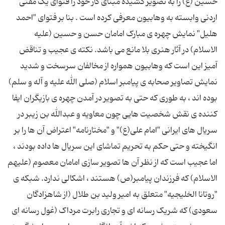
حسین (ع) را به تصویر کشیده مبنای کار خود را فتوای یک مفتی
اردنی وابسته به وهابیون معرفی کرده است . بنا بر فتوای "احمد
هلیل" نمایش چهره ی مبارک امامان حسن و حسین (علیه
الاسلام) در آثار هنری بلا مانع می باشد. نکته ی عجیب و تناقض
آمیز این است که وهابیون همواره از مخالفان سرسخت و شدید
نمایش تصاویر صحابه ی پیامبر اسلام (صلی ‌الله علیه و آله و سلم)
بوده اند ، به طوری که حتی به تصویر در آمدن چهره ی بازیگران ایفا
کننده ی نقش شخصیت هایی چون معاویه و عبدالله بن زیبر در
سریال های ایرانی "امام علی(ع)" و "مختارنامه" اعتراض آن ها را بر
انگیخته و حتی حکم به تحریم تماشای این سریال ها داده بودند ،
اما عجیب است که از نظر آن ها تصویر سازی امامان معصوم (علیهم
الاسلام) که فرزندان پیامبر(ص) هستند ، اشکالی ندارد. شبكه ی
"روتانا الخلیجیه" متعلق به امیر ولید بن طلال (از شاهزادگان
سعودی) كه شریک رسانه ‌ای و تجاری رابرت مرداک (غول رسانه ‌ای