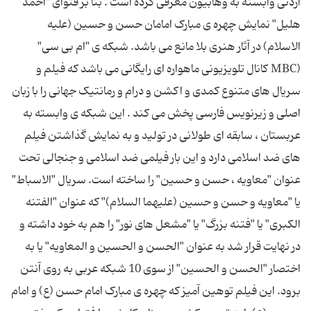
اردنی وابسته به وهابیون معرفی کرده است . بنا بر فتوای "احمد
هلیل" نمایش چهره ی مبارک امامان حسن و حسین (علیه
الاسلام) در آثار هنری بلا مانع می باشد. شبکه ی "ام‌ بی ‌سی"
(MBC کانال تلویزیونی ماهواره ‌ای رایگانی می ‌باشد که فیلم و
سریال های متنوع کمدی و اکشن و درام و رمانتیک جهانی را با زبان
اصلی و زیرنویس فارسی پخش می‌ کند . این شبکه ی وابسته به
عربستان ، سابقه ای طولانی در تولید و به نمایش گذاشتن فیلم
های ضد اسلامی دارد و این بار فیلمی ضد اسلامی و جنجالی تحت
عنوان "معاویه ، حسن و حسین" را ساخته است. سریال "الاسباط"
یا "معاویه و حسن و حسین (علیهما‌ السلام)" كه عنوان "الفتنه
الكبری" یا "فتنه بزرگ" یا "مشعل‌ های نور" را هم به خود داشته و
در نهایت قرار شد به عنوان "الحسن و الحسین و المعاویه" یا به
اختصار "الحسن و الحسین" از سوی 10 شبكه عربی به روی آنتن
برود. این فیلم توهین آمیز که چهره ی مبارک امام حسن (ع) و امام