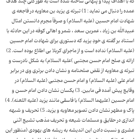
که با اهداف پیدا و پنهانی ساخته شده است به طور کلی چند هدف
عمده را دنبال می نماید : 1) تبرئه ی یزید بن معاویه در فاجعه ی
شهادت امام حسین (علیه ‌السلام) و صرفاً مجرم دانستن امثال
عبیدالله بن زیاد ، عمربن سعد ، شمر و اهالی كوفه در این حادثه با
استناد بر گفته ی خودِ یزید كه دستوری برای شهادت امام حسین
(علیه‌ السلام) نداده است و از ماجرای كربلا بی ‌اطلاع بوده است. 2)
ارائه ی صلح امام حسن مجتبی )علیه السلام) به شكل نادرست و
تبرئه ی معاویه از نقض صلحنامه و نشان دادن برتری وی در برابر
امام علی (علیه ‌السلام) و امام حسن مجتبی (علیه ‌السلام) در
وقایع پیش ‌آمده فی مابین. 3) یكسان نشان دادن امام حسن و
امام حسین (علیهما ‌السلام) با فاسقی مانند یزید (علیه‌ اللعنه). 4)
پاک و مطهر نشان دادن تصویر معاویه و یزید. 5) تحریف و شبهه‌
اندازی در حقایق و مسلمات شیعه و تحریف مذهب تشیع اثنی
عشری و نسبت دادن این اندیشه به ریشه‌ های یهودی (منظور این