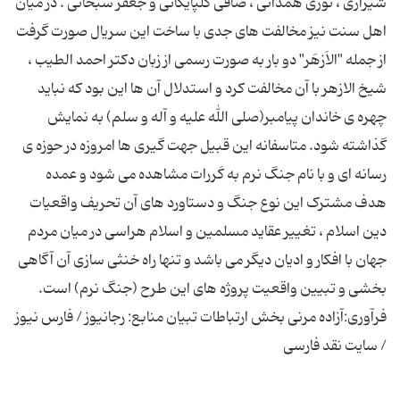
شیرازی ، ‌نوری همدانی ، صافی گلپایگانی و جعفر سبحانی . در میان
اهل سنت نیز مخالفت‌ های جدی با ساخت این سریال صورت گرفت
از جمله "الاَزهَر" دو بار به صورت رسمی از زبان دكتر احمد الطیب ،
شیخ الازهر با آن مخالفت كرد و استدلال آن ها این بود كه نباید
چهره ی خاندان پیامبر(صلی ‌الله علیه و آله و سلم) به نمایش
گذاشته شود. متاسفانه این قبیل جهت گیری ها امروزه در حوزه ی
رسانه ‏ای و با نام جنگ نرم به کَررات مشاهده می شود و عمده
هدف مشترک این نوع جنگ و دستاورد های آن تحریف واقعیات
دین اسلام ، تغییر عقاید مسلمین و اسلام هراسی در میان مردم
جهان با افکار و ادیان دیگر می باشد و تنها راه خنثی سازی آن آگاهی
بخشی و تبیین واقعیت پروژه های این طرح (جنگ نرم) است.
فرآوری:آزاده مرنی بخش ارتباطات تبیان منابع: رجانیوز / فارس نیوز
/ سایت نقد فارسی