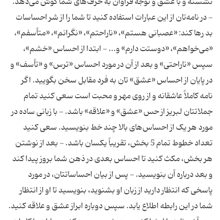
نشسته و با عشق و توجه فراوان به حرف‌های شما گوش می‌دهد.
- در نامه‌تان از این عبارات استفاده کنید تا شما را از شر احساسات
بد رها کند: «عصبانی هستم»، «ناراحتم»، «نگرانم»، «متأسفم»،
«می‌خواهم»، «دوستت دارم» و... - ابتدا از احساس «خشم»،
سپس «ناراحتی» و بعد از آن در مورد احساس «ترس» و «تأسف» و
در پایان از احساس «عشق» تان به فرد مقابل سخن بگویید. اگر
نامه کاملاً عاشقانه و از روی مهر و محبت است سعی کنید تمام
جملاتتان لبریز از حس «عشق» و «علاقه» باشد. - با زبانی ساده در
مورد هر یک از احساس‌های بالا چند خط بنویسید. سعی کنید
تعداد خطوط تمام 5 بخش، تقریباً یکسان باشد. - بعد از نوشتن
هر بخش، مکث کنید تا احساس بعدی در ذهن شما بروز پیدا کند
و بعد درباره آن بنویسید. - پس از بیان احساساتتان، در مورد
پاسخی که انتظار دارید از زبان او بشنوید، بنویسید تا او از انتظار
شما در این رابطه اطلاع یابد. سپس دوباره ابراز عشق و علاقه کنید.