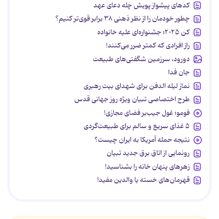
کدهای پیشواز پویش چله دعای عهد
چطور خودمان را از نظر ذهنی ۳۸ برابر قوی‌تر کنیم؟
کن ۲۰۲۵؛ جشنواره‌ای علیه خانواده
راز افرادی که کمتر ضرر می‌کنند!
دورود، سرزمین شگفتی‌های طبیعت
جان فدا
نماز لیله الدفن برای شهدای بیت رهبری
طرح اختصاصی تبیان ویژه روز جهانی قدس
فومو؛ غول جیب‌بر فضای مجازی!
۵ غذای سریع و سالم برای طبیعت‌گردی
نتیجه حمله آمریکا به ایران چیست؟
رونمایی از اتاق برق جدید تبیان
زهرهای پنهان خانه را بشناسید!
قهرمان‌های خسته یا والدین مفید!