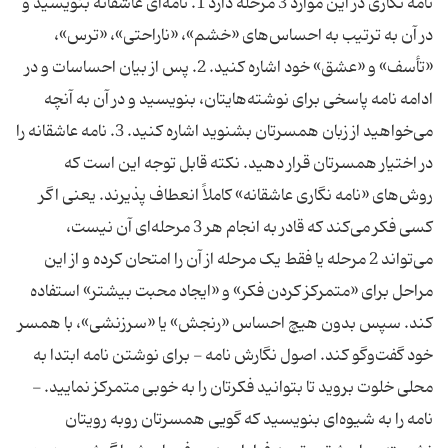
نامه نگاری در این موارد 3 مرحله دارد 1. نامه‌ای عاشقانه بنویسید و
در آن به ترتیب به احساس‌های «خشم»، «ناراحتی»، «ترس»،
«تأسف» و «عشق» خود اشاره کنید. 2. پس از بیان احساسات و در
ادامه نامه پاسخی برای نوشته‌هایتان، بنویسید و در آن به آنچه
می‌خواهید از زبان همسرتان بشنوید اشاره کنید. 3. نامه عاشقانه را
در اختیار همسرتان قرار دهید. نکته قابل توجه این است که
روش‌های «نامه نگاری عاشقانه» کاملاً انعطاف پذیرند. یعنی اگر
کسی فکر می‌کند که قادر به انجام هر 3 مرحله‌ای آن نیست،
می‌تواند 2 مرحله یا فقط یک مرحله از آن را امتحان کرده و از این
مراحل برای «متمرکز کردن فکر» و «ایجاد محبت بیشتر» استفاده
کند. سپس بدون هیچ احساس «رنجش» یا «سرزنشی»، با همسر
خود گفت‌وگو کند. اصول نگارش نامه - برای نوشتن نامه ابتدا به
محلی خلوت بروید تا بتوانید فکرتان را به خوبی متمرکز نمایید. -
نامه را به شیوه‌ای بنویسید که گویی همسرتان روبه رویتان