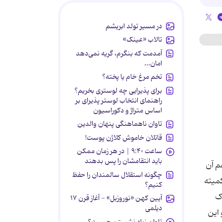
در مسیر تولد ابریشم
تالاب «عینک»
آمدمت که بنگرم، گریه نمی‌دهد
امان...
تخم مرغ خام یا پخته؟
برای پذیرایی چه لوستری بخریم؟
راهنمای انتخاب لوستر پذیرای بر
اساس متراژ و دکوراسیون
تاوان ناهماهنگی پنهان والدین
قاتلان خاموش کلاژن پوست!
ساعت ۹:۴۰ | در هر زمان ممکن
باید انتقامشان را پس بدهند
م آن
چگونه استقلال سالمندان را حفظ
کمیته
کنیم؟
اک
آیین کهن «نوروزبل» - آغاز قرن ۱۷
دیلمی
 جنگی به کویت از سال 1994 آغاز شد و این
تاوان زیاد نشستن چیست؟