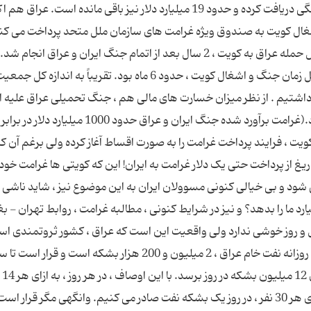
کشور تاکنون33 میلیارد و 300 میلیون دلار غرامت جنگی دریافت کرده و حدود 19 میلیارد دلار نیز باقی مانده است. ع
اشغال کویت به صندوق ویژه غرامت های سازمان ملل متحد پرداخت می کند
(فرانس پرس) پلاک خودروهای کویتی در دوران اشغال حمله عراق به کویت ، 2 سال بعد از اتمام جنگ ایران و عراق 
تحمیلی عراق علیه ایران ، 8 سال به درازا کشید ولی کل زمان جنگ و اشغال کویت ، حدود 6 ماه بود. تقریباً به
 داشتیم . از نظر میزان خسارت های مالی هم ، جنگ تحمیلی عراق علیه ا
یغ از پرداخت حتی یک دلار غرامت به ایران! این که کویتی ها غرامت خود 
 شود و بی خیالی کنونی مسوولان ایران به این موضوع نیز ، شاید ناشی ا
ادرست باشد که "عراق فقیر" از کجا 1000 میلیارد ما را بدهد؟ و نیز در شرایط کنونی ، مطالبه غرامت ، روابط تهران -
ل و روز خوشی ندارد ولی واقعیت این است که عراق ، کشور ثروتمندی اس
همین الان که این متن را می خوانید ، میزان صادرات روزانه نفت خام عراق ، 2 میلیون و 200 هزار بشکه است و قرار ا
2017 ، ظ
یک بشکه نفت خام صادر می شود ولی در ایران ، به ازای هر 30 نفر ، در روز یک بشکه نفت صادر می کنیم. وانگهی مگر قرار