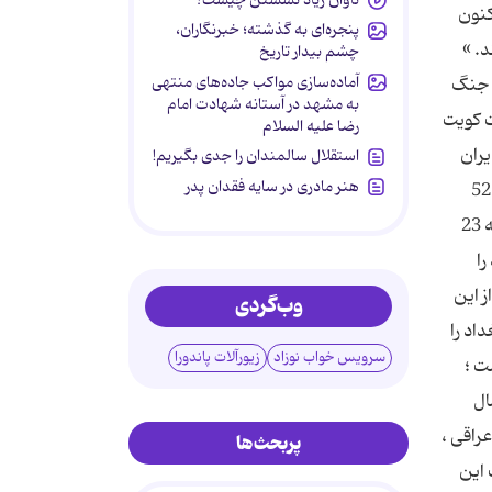
راق هم اکنون
پنجره‌ای به گذشته؛ خبرنگاران،
. »
چشم بیدار تاریخ
آماده‌سازی مواکب جاده‌های منتهی
انجام شد. جنگ
به مشهد در آستانه شهادت امام
 اندازه کل جمعیت کویت
رضا علیه السلام
یران
استقلال سالمندان را جدی بگیریم!
هنر مادری در سایه‌ فقدان پدر
حدود 20 برابر اشغال کویت ، خسارت به ایران وارد کرد.(غرامت برآورد شده جنگ ایران و عراق حدود 1000 میلیارد دلار در برابر 52
میلیارد کویتی ها). عراق ، سه سال بعد از پایان جنگ کویت ، فرایند پرداخت غرامت را به صورت اقساط آغاز کرده ولی برغم آن که 23
را
ز این
وب‌گردی
 بغداد را
سرویس خواب نوزاد
زیورآلات پاندورا
ت ؛
ست تا سال
رفیت تولید نفت خام عراق به رقم افسانه ای 12 میلیون بشکه در روز برسد. با این اوصاف ، در هر روز ، به ازای هر 14 عراقی ،
پربحث‌ها
 است این