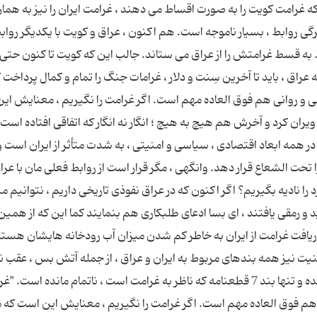
طور که غرامت کویت را به صورت اقساط می دهند ، غرامت ایران را نیز به هما
ی روابط ، بسیار ناموجه است. هم اکنون ، عراق و کویت با یکدیگر رواب
 به قسط غرامتش را از عراق می ستاند. جالب این که کویت تا کنون حتی
راق ، باید تا آخرین سِنت و دلار ، غرامات جنگ را تمام و کمال پرداخت 
ی و روانی هم فوق العاده مهم است. اگر غرامت را نگیریم ، معنایش ای
یران کرد و آخرش هم هیچ به هیچ ؛ انگار نه انگار که اتفاقی افتاده است! 
 در همه ابعاد اقتصادی ، سیاسی و امنیتی ، به شدت متأثر از ایران است و
حت الشعاع قرار دهد. وانگهی ، مگر قرار است از روابط فعلی مان با عراق
داشته باشیم که می صرفد آن 1000 میلیارد را نادیه بگیریم؟ اگر اکنون که در عراق نفوذی تاریخی داریم ، نتوانیم
 و رمقی یافتند ، ای بسا ادعای طلبکاری هم بنمایند کما این که از همین 
یافت غرامت از ایران به خاطر کم شدن میزان آب رودخانه هایشان هستند
می گیرند! در قطعنامه 598 شورای امنیت نیز همه بندهای مربوط به ایران و عراق ، از جمله آتش بس ، ع
نیروها به مرزهای بین المللی و تبادل اسرا ،اجرایی شده و تنها بند 7 قطعنامه که ناظر به غرامت است ، ناتمام مانده ا
 هم فوق العاده مهم است. اگر غرامت را نگیریم ، معنایش این است که 