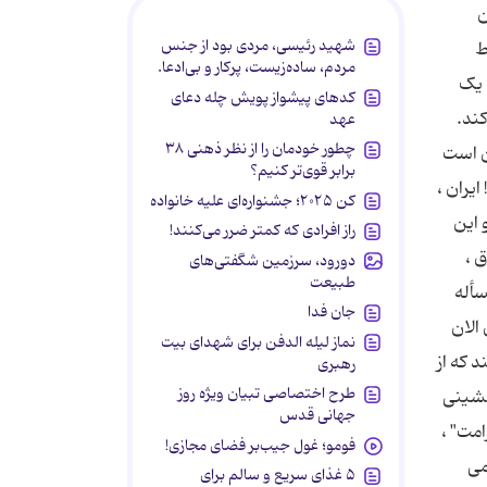
ن
شهید رئیسی، مردی بود از جنس
ط
مردم، ساده‌زیست، پرکار و بی‌ادعا.
 یک
کدهای پیشواز پویش چله دعای
کند.
عهد
چطور خودمان را از نظر ذهنی ۳۸
ن است
برابر قوی‌تر کنیم؟
ایران ،
کن ۲۰۲۵؛ جشنواره‌ای علیه خانواده
 این
راز افرادی که کمتر ضرر می‌کنند!
 ،
دورود، سرزمین شگفتی‌های
طبیعت
 مسأله
جان فدا
الان
نماز لیله الدفن برای شهدای بیت
 که از
رهبری
طرح اختصاصی تبیان ویژه روز
قب نشینی
جهانی قدس
ست. "غرامت" ،
فومو؛ غول جیب‌بر فضای مجازی!
می
۵ غذای سریع و سالم برای