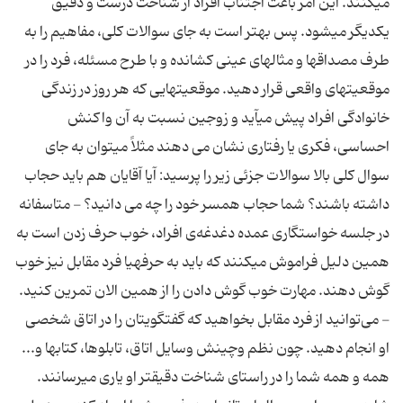
میکنند. این امر باعث اجتناب افراد از شناخت درست و دقیق
یکدیگر میشود. پس بهتر است به جای سوالات کلی، مفاهیم را به
طرف مصداقها و مثالهای عینی کشانده و با طرح مسئله، فرد را در
موقعیتهای واقعی قرار دهید. موقعیتهایی که هر روز در زندگی
خانوادگی افراد پیش میآید و زوجین نسبت به آن واکنش
احساسی، فکری یا رفتاری نشان می دهند مثلاً میتوان به جای
سوال کلی بالا سوالات جزئی زیر را پرسید: آیا آقایان هم باید حجاب
داشته باشند؟ شما حجاب همسر خود را چه می دانید؟ - متاسفانه
در جلسه خواستگاری عمده دغدغه‌‌ی افراد، خوب حرف زدن است به
همین دلیل فراموش میکنند که باید به حرفهیا فرد مقابل نیز خوب
گوش دهند. مهارت خوب گوش دادن را از همین الان تمرین کنید.
- می‌توانید از فرد مقابل بخواهید که گفتگویتان را در اتاق شخصی
او انجام دهید. چون نظم وچینش وسایل اتاق، تابلوها، کتابها و...
همه و همه شما را در راستای شناخت دقیقتر او یاری میرسانند.