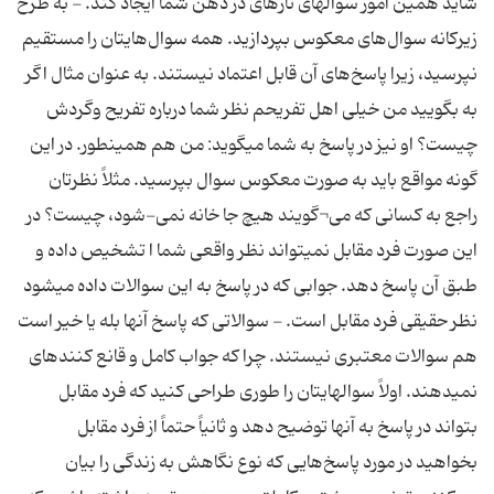
شاید همین امور سوالهای تازهای در ذهن شما ایجاد کند. - به طرح
زیرکانه سوال‌های معکوس بپردازید. همه سوال‌هایتان را مستقیم
نپرسید، زیرا پاسخ‌های آن قابل اعتماد نیستند. به عنوان مثال اگر
به بگویید من خیلی اهل تفریحم نظر شما درباره تفریح وگردش
چیست؟ او نیز در پاسخ به شما میگوید: من هم همینطور. در این
گونه مواقع باید به صورت معکوس سوال بپرسید. مثلاً نظرتان
راجع به کسانی که می¬گویند هیچ جا خانه نمی-شود، چیست؟ در
این صورت فرد مقابل نمیتواند نظر واقعی شما ا تشخیص داده و
طبق آن پاسخ دهد. جوابی که در پاسخ به این سوالات داده میشود
نظر حقیقی فرد مقابل است. - سوالاتی که پاسخ آنها بله یا خیر است
هم سوالات معتبری نیستند. چرا که جواب کامل و قانع کنندهای
نمیدهند. اولاً سوالهایتان را طوری طراحی کنید که فرد مقابل
بتواند در پاسخ به آنها توضیح دهد و ثانیاً حتماً از فرد مقابل
بخواهید در مورد پاسخ‌هایی که نوع نگاهش به زندگی را بیان