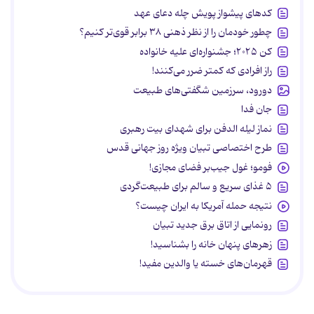
کدهای پیشواز پویش چله دعای عهد
چطور خودمان را از نظر ذهنی ۳۸ برابر قوی‌تر کنیم؟
کن ۲۰۲۵؛ جشنواره‌ای علیه خانواده
راز افرادی که کمتر ضرر می‌کنند!
دورود، سرزمین شگفتی‌های طبیعت
جان فدا
نماز لیله الدفن برای شهدای بیت رهبری
طرح اختصاصی تبیان ویژه روز جهانی قدس
فومو؛ غول جیب‌بر فضای مجازی!
۵ غذای سریع و سالم برای طبیعت‌گردی
نتیجه حمله آمریکا به ایران چیست؟
رونمایی از اتاق برق جدید تبیان
زهرهای پنهان خانه را بشناسید!
قهرمان‌های خسته یا والدین مفید!