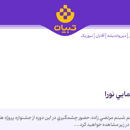
دین‌واندیشه
آقایان
نیوزیک
ايي نورا
م شبنم مرتضي زاده، حضور چشمگيري در اين دوره از جشنواره پروژه ها
ر زير مشاهده خواهيد کرد....