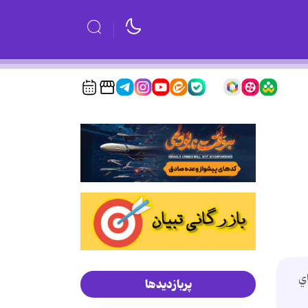
ي
پربازدیدها