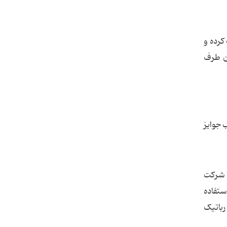
کرده و
ان طرف
 جوایز
 شرکت
ستفاده
رباتیک