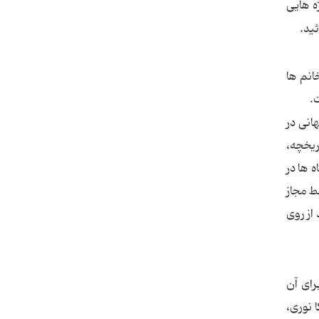
ه هایی
ید.
نم ها
.
انی در
ریخچه،
 ها در
ط مجاز
از روی
رای آن
 نوری،