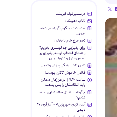
در مسیر تولد ابریشم
تالاب «عینک»
آمدمت که بنگرم، گریه نمی‌دهد
امان...
تخم مرغ خام یا پخته؟
برای پذیرایی چه لوستری بخریم؟
راهنمای انتخاب لوستر پذیرای بر
اساس متراژ و دکوراسیون
تاوان ناهماهنگی پنهان والدین
قاتلان خاموش کلاژن پوست!
ساعت ۹:۴۰ | در هر زمان ممکن
باید انتقامشان را پس بدهند
چگونه استقلال سالمندان را حفظ
کنیم؟
آیین کهن «نوروزبل» - آغاز قرن ۱۷
دیلمی
تاوان زیاد نشستن چیست؟