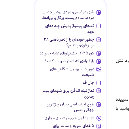
شهید رئیسی، مردی بود از جنس
مردم، ساده‌زیست، پرکار و بی‌ادعا.
کدهای پیشواز پویش چله دعای
عهد
چطور خودمان را از نظر ذهنی ۳۸
برابر قوی‌تر کنیم؟
کن ۲۰۲۵؛ جشنواره‌ای علیه خانواده
ی دانش
راز افرادی که کمتر ضرر می‌کنند!
دورود، سرزمین شگفتی‌های
طبیعت
جان فدا
نماز لیله الدفن برای شهدای بیت
رهبری
 سپیده
طرح اختصاصی تبیان ویژه روز
نید با
جهانی قدس
فومو؛ غول جیب‌بر فضای مجازی!
۵ غذای سریع و سالم برای