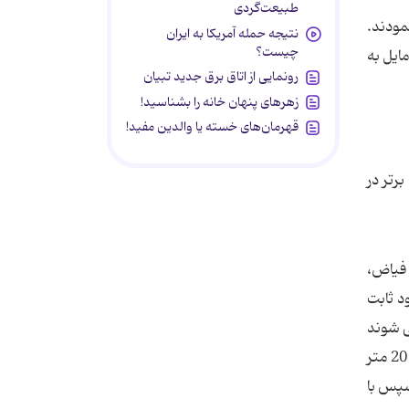
طبیعت‌گردی
مودند.
نتیجه حمله آمریکا به ایران
چیست؟
ایل به
رونمایی از اتاق برق جدید تبیان
زهرهای پنهان خانه را بشناسید!
قهرمان‌های خسته یا والدین مفید!
رتر در
 فیاض،
د ثابت
ی شوند
و پس از رسیدن به قله در دامنه پشتی تپه غلتیده و در آنجا جمع می گردند. جابجایی توده های ماسه در شرایط عادی به 10 تا 20 متر
سپس با