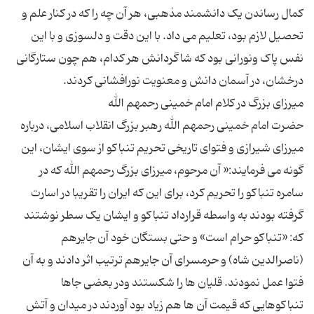
کمال رساندن یک دانشمند مذهبی، هر آن چه را که در کنار علم و
تحصیل لازم بود، تعلیم می داد. با این دقت و دلسوزی و با این
نفس پاک ونورانی بود که شاگردانش هر کدام، هم چون ستارگانی
حضرت امام خمینی رحمهم الله رهبر بزرگ انقلاب اسلامی، درباره
میرزای شیرازی و فتوای تاریخی تحریم تنباکو از سوی ایشان، این
گونه می فرمایند:« آن مرحوم، میرزای بزرگ رحمهم الله که در
سامره تنباکو را تحریم کرد، برای این که ایران را تقریبا در اسارت
گرفته بودند به واسطه قرارداد تنباکو و ایشان یک سطر نوشتند
که: «تنباکو حرام است» و حتی بستگان خود آن جایرهم
(ناصرالدین شاه) و حرمسرای آن جایرهم ترتیب اثر دادند و به آن
فتوا عمل نمودند. قلیان ها را شکستند ودر بعضی جاها
تنباکوهایی که قیمت آن ها هم زیاد بود آوردند در میدان و آتش