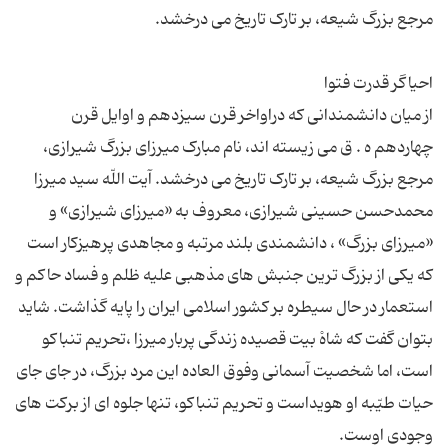
از میان دانشمندانی که دراواخر قرن سیزدهم و اوایل قرن
چهاردهم ه . ق می زیسته اند، نام مبارک میرزای بزرگ شیرازی،
مرجع بزرگ شیعه، بر تارک تاریخ می درخشد. آیت اللّه سید میرزا
محمدحسن حسینی شیرازی، معروف به «میرزای شیرازی» و
«میرزای بزرگ» ، دانشمندی بلند مرتبه و مجاهدی پرهیزکار است
که یکی از بزرگ ترین جنبش های مذهبی علیه ظلم و فساد حاکم و
استعمار در حال سیطره بر کشور اسلامی ایران را پایه گذاشت. شاید
بتوان گفت که شاهْ بیت قصیده زندگی پربار میرزا ،تحریم تنباکو
است، اما شخصیت آسمانی وفوق العاده این مرد بزرگ، در جای جای
حیات طیّبه او هویداست و تحریم تنباکو، تنها جلوه ای از برکت های