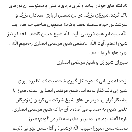
نایافته های خود را بیابد و غرق دریای دانش و معنویت آن نورهای
پاک گردد. میرزای بزرگ، در این مسیر، از یاری استادان بزرگ و
سرشناس حوزه علمیه نجف و کربلا همچون صاحب جواهر، آیت
اللّه سید ابراهیم قزوینی، آیت اللّه شیخ حسن کاشف الغطا و نیز
شیخ اعظم، آیت اللّه العظمی شیخ مرتضی انصاری رحمهم الله ،
از جمله مربیانی که در شکل گیری شخصیت کم نظیر میرزای
شیرازی تاثیرگذار بوده اند، شیخ مرتضی انصاری است . میرزا با
پشتکار فراوان، در درس های شیخ شرکت می کرد و از نزدیکان
علمی شیخ به حساب می آمد، تا آن جا که شیخ مرتضی انصاری،
بارها گفته بود: من درس را برای سه نفر می گویم؛ میرزا
محمدحسن، میرزا حبیب اللّه (رشتی) و آقا حسن تهرانی (نجم