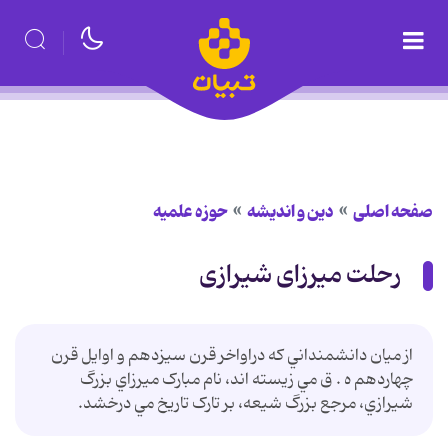
صفحه اصلی
دین و اندیشه
حوزه علمیه
رحلت میرزای شیرازی
از ميان دانشمنداني که دراواخر قرن سيزدهم و اوايل قرن
چهاردهم ه . ق مي زيسته اند، نام مبارک ميرزاي بزرگ
شيرازي، مرجع بزرگ شيعه، بر تارک تاريخ مي درخشد.