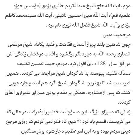
دوم، آیت اللّه حاج شیخ عبدالکریم حائری یزدی (مؤسس حوزه
علمیه قم)، آیت اللّه میرزا حسین نائینی، آیت اللّه سیدمحمدکاظم
چون شاهین بلند پرواز آسمان فقاهت و فقیه یگانه، شیخ مرتضی
انصاری رحمه الله به دیار دیگر پرگشود و آفتاب درخشان زندگی اش
در افق سال 1281 ه . ق افول کرد، مردم، جهت تعیین تکلیف
مسأله تقلید، پیوسته به شاگردان شیخ مراجعه می کردند. همین
امر سبب شد تا بهترین شاگردان شیخ، گرد هم آیند و چاره جویی
کنند که پس از مشاوره، همگی بر مقدم بودن میرزای شیرازی اتفاق
زمانی که میرزای بزرگ، این مسؤولیت خطیر را پذیرفت، در حالی که
می گریست، قسم یاد کرد : «هیچ گاه فکر نمی کردم که روزی مرجع
دینی مردم بوده و به این امر عظیم دچار شوم و بار سنگین