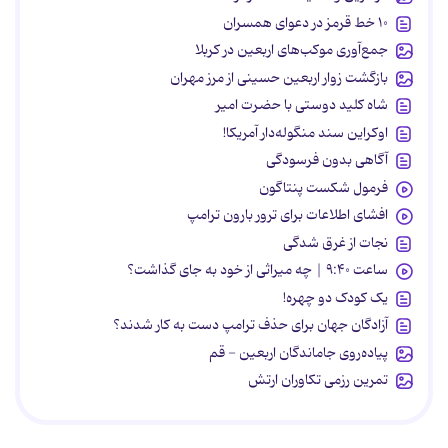
۱۰ خط قرمز در دعوای همسران
جمع‌آوری موکب‌های اربعین در کربلا
بازگشت زوار اربعین حسینی از مرز مهران
شاه کلید دوستی با حضرت امیر
اوکراین سند منگوله‌دار آمریکا!
آگاهی بدون فرسودگی
فرمول شکست پنتاگون
افشای اطلاعات برای ترور بارون ترامپ
نجات از غرق شدگی
ساعت ۹:۴۰ | چه میراثی از خود به جای گذاشت؟
یک کودک دو چهره!
آزادگان جهان برای حذف ترامپ دست به کار شدند؟
پیاده‌روی جاماندگان اربعین - قم
تمرین رزمی تکاوران ارتش