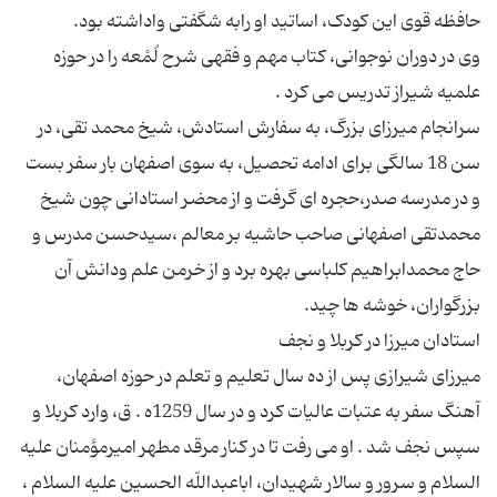
وی در دوران نوجوانی، کتاب مهم و فقهی شرح لُمْعه را در حوزه
سرانجام میرزای بزرگ، به سفارش استادش، شیخ محمد تقی، در
سن 18 سالگی برای ادامه تحصیل، به سوی اصفهان بار سفر بست
و در مدرسه صدر،حجره ای گرفت و از محضر استادانی چون شیخ
محمدتقی اصفهانی صاحب حاشیه بر معالم ،سیدحسن مدرس و
حاج محمدابراهیم کلباسی بهره برد و از خرمن علم ودانش آن
میرزای شیرازی پس از ده سال تعلیم و تعلم در حوزه اصفهان،
آهنگ سفر به عتبات عالیات کرد و در سال 1259ه . ق، وارد کربلا و
سپس نجف شد . او می رفت تا در کنار مرقد مطهر امیرمؤمنان علیه
السلام و سرور و سالار شهیدان، اباعبداللّه الحسین علیه السلام ،