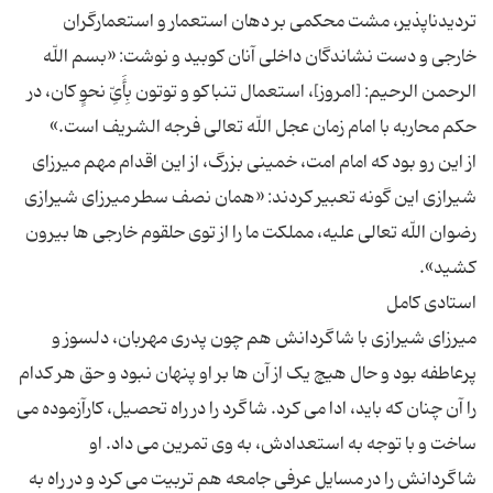
تردیدناپذیر، مشت محکمی بر دهان استعمار و استعمارگران
خارجی و دست نشاندگان داخلی آنان کوبید و نوشت: «بسم اللّه
الرحمن الرحیم: [امروز]، استعمال تنباکو و توتون بِأَیِّ نحوٍ کان، در
از این رو بود که امام امت، خمینی بزرگ، از این اقدام مهم میرزای
شیرازی این گونه تعبیر کردند: «همان نصف سطر میرزای شیرازی
رضوان اللّه تعالی علیه، مملکت ما را از توی حلقوم خارجی ها بیرون
میرزای شیرازی با شاگردانش هم چون پدری مهربان، دلسوز و
پرعاطفه بود و حال هیچ یک از آن ها بر او پنهان نبود و حق هر کدام
را آن چنان که باید، ادا می کرد. شاگرد را در راه تحصیل، کارآزموده می
ساخت و با توجه به استعدادش، به وی تمرین می داد. او
شاگردانش را در مسایل عرفی جامعه هم تربیت می کرد و در راه به