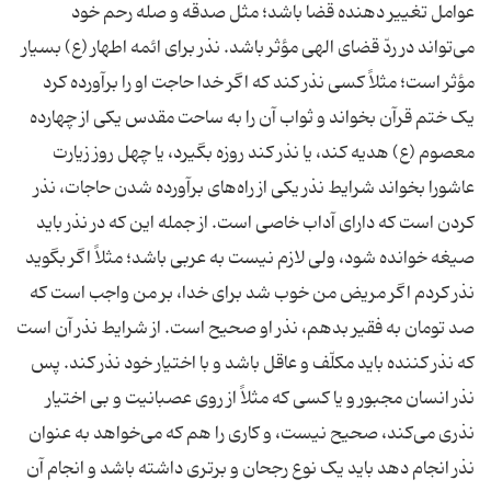
عوامل تغییر دهنده قضا باشد؛ مثل صدقه و صله رحم خود
می‌تواند در ردّ قضای الهی مؤثر باشد. نذر برای ائمه اطهار (ع) بسیار
مؤثر است؛ مثلاً کسی نذر کند که اگر خدا حاجت او را برآورده کرد
یک ختم قرآن بخواند و ثواب آن را به ساحت مقدس یکی از چهارده
معصوم (ع) هدیه کند، یا نذر کند روزه بگیرد، یا چهل روز زیارت
عاشورا بخواند شرایط نذر یکی از راه‌های برآورده شدن حاجات، نذر
کردن است که دارای آداب خاصی است. از جمله این که در نذر باید
صیغه خوانده شود، ولی لازم نیست به عربی باشد؛ مثلاً اگر بگوید
نذر کردم اگر مریض من خوب شد برای خدا، بر من واجب است که
صد تومان به فقیر بدهم، نذر او صحیح است. از شرایط نذر آن است
که نذر کننده باید مکلّف و عاقل باشد و با اختیار خود نذر کند. پس
نذر انسان مجبور و یا کسی که مثلاً از روی عصبانیت و بی اختیار
نذری می‌کند، صحیح نیست، و کاری را هم که می‌خواهد به عنوان
نذر انجام دهد باید یک نوع رجحان و برتری داشته باشد و انجام آن