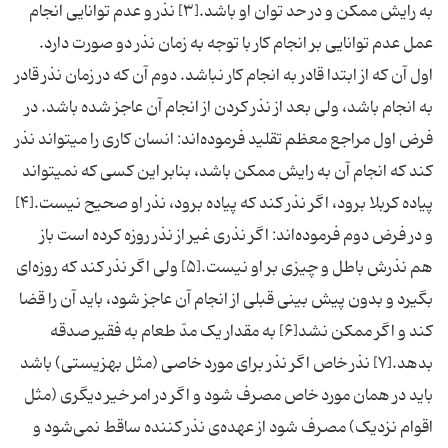
به رایش ممکن و در حد توان او باشد.[۳] نذر و عدم توانایی انجام
عمل عدم توانایی بر انجام کار با توجه به زمان نذر دو صورت دارد.
اول آن که از ابتدا قادر به انجام کار نباشد. دوم آن که در زمان نذر قادر
به انجام باشد، ولی بعد از نذر کردن از انجام آن عاجز شده باشد. در
فرض اول مراجع معظم تقلید فرموده‌اند: انسان کاری را میتواند نذر
کند که انجام آن به رایش ممکن باشد، بنابر این کسی که نمیتواند
پیاده کربلا برود، اگر نذر کند که پیاده برود، نذر او صحیح نیست.[۴]
و در فرض دوم فرموده‌اند: اگر نذری غیر از نذر روزه کرده است باز
هم نذرش باطل و چیزی بر او نیست.[۵] ولی اگر نذر کند که روزه‌ای
بگیرد و بدون پیش بینی قبلی از انجام آن عاجز شود، باید آن را قضا
کند و اگر ممکن نشد[۶] به مقدار یک مدّ طعام به فقیر صدقه
بدهد.[۷] نذر خاص اگر نذر برای مورد خاصی (مثل بهزیستی) باشد
باید در همان مورد خاص مصرف شود و اگر در امر خیر دیگری (مثل
اقوام نزدیک) مصرف شود از عهده‌ی نذر کننده ساقط نمی‌شود و