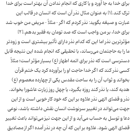
برای خدا به جا آورد و یا کاری که انجام ندادن آن بهتر است برای خدا
ترک کند.[۱] به عنوان مثال نذر آن است که انسان در قالب این
عبارت و صیغه بگوید: نذر کردم که اگر – مثلاً – مریض من خوب شد
برای خدا، بر من واجب است که صد تومان به فقیر بدهم.[۲]
مؤثرترین نذر اما این که کدام نذر دارای تأثیر بیشتری است و زودتر
ما را به حاجتمان می‌رساند، با تحقیقی که انجام شده این نتیجه قابل
دسترسی است که نذر برای ائمه اطهار (ع) بسیار مؤثر است؛ مثلاً
کسی نذر کند که اگر خدا حاجت او را برآورده کرد یک ختم قرآن
بخواند و ثواب آن را به ساحت مقدس یکی از چهارده معصوم (ع)
هدیه کند، یا نذر کند روزه بگیرد، یا چهل روز زیارت عاشورا بخواند.
نذر و قضای الهی نذر علاوه بر این که خود کار خوبی است و از این
جهت می‌تواند در تغییر سرنوشت انسان نقش داشته باشد، نوعی
دعا و توسل به حساب می‌آید و از این جهت نیز می‌تواند باعث تغییر
قضای الهی شود. علاوه بر این که آن چه در نذر آمده اگر از مصادیق