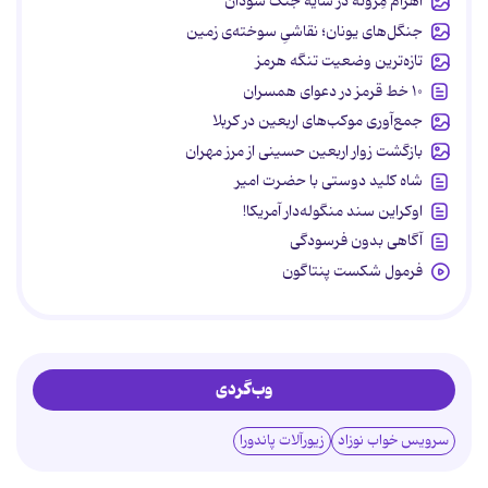
اهرام مِروئه در سایه جنگ سودان
جنگل‌های یونان؛ نقاشیِ سوخته‌ی زمین
تازه‌ترین وضعیت تنگه هرمز
۱۰ خط قرمز در دعوای همسران
جمع‌آوری موکب‌های اربعین در کربلا
بازگشت زوار اربعین حسینی از مرز مهران
شاه کلید دوستی با حضرت امیر
اوکراین سند منگوله‌دار آمریکا!
آگاهی بدون فرسودگی
فرمول شکست پنتاگون
وب‌گردی
سرویس خواب نوزاد
زیورآلات پاندورا