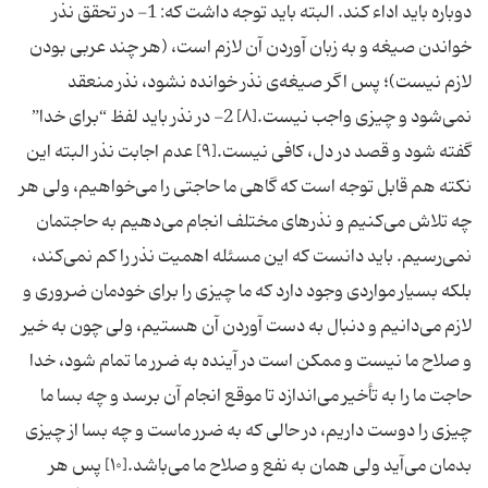
دوباره باید اداء کند. البته باید توجه داشت که: 1- در تحقق نذر
خواندن صیغه و به زبان آوردن آن لازم است، (هر چند عربی بودن
لازم نیست)؛ پس اگر صیغه‌ی نذر خوانده نشود، نذر منعقد
نمی‌شود و چیزی واجب نیست.[۸] 2- در نذر باید لفظ “برای خدا”
گفته شود و قصد در دل، کافی نیست.[۹] عدم اجابت نذر البته این
نکته هم قابل توجه است که گاهی ما حاجتی را می‌خواهیم، ولی هر
چه تلاش می‌کنیم و نذرهای مختلف انجام می‌دهیم به حاجتمان
نمی‌رسیم. باید دانست که این مسئله اهمیت نذر را کم نمی‌کند،
بلکه بسیار مواردی وجود دارد که ما چیزی را برای خودمان ضروری و
لازم می‌دانیم و دنبال به دست آوردن آن هستیم، ولی چون به خیر
و صلاح ما نیست و ممکن است در آینده به ضرر ما تمام شود، خدا
حاجت ما را به تأخیر می‌اندازد تا موقع انجام آن برسد و چه بسا ما
چیزی را دوست داریم، در حالی که به ضرر ماست و چه بسا از چیزی
بدمان می‌آید ولی همان به نفع و صلاح ما می‌باشد.[۱۰] پس هر