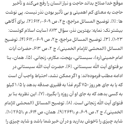
موقع خدا صلاح بداند حاجت و نیاز انسان را رفع می‌کند و تأخیر
حاجت به معنای کم اهمیتی و بی تأثیر بودن نذر نیست. پی نوشت
ها : [۱]. توضیح المسائل مراجع، ج۲، ص ۶۰۹-۶۱۲٫ [۲]. برای آگاهی
بیشتر نک: نمایه: بهترین نذر، سؤال ۸۷۳ (سایت اسلام کوئست:
۱۰۲۳). [۳]. توضیح المسائل مراجع، ج۲، ص ۶۰۹-۶۱۲٫ [۴]. توضیح
المسائل (المحشی للإمام الخمینی)، ج ۲، ص ۶۱۳، حضرات آیات
امام خمینی(ره)، سیستانی، بهجت، مکارم، زنجانی. [۵]. همان، بنا
بر فتوای آیت الله سیستانی. [۶]. حضرت آیت الله سیستانی در
ادامه مطلب فرموده‌اند: و اگر ممکن نشد، احتیاط واجب آن است
که یا به جای هر روز ۷۵۰ گرم غذا به فقیری صدقه بدهد یا ۵/ ۱ کیلو
به کسی بدهد که به جای او آن روزه را بگیرد. [۷]. این نظریه بنا بر
فتوای آیت الله زنجانی است. [۸]. توضیح المسائل (المحشی للإمام
الخمینی)، ج ۲، ص ۶۰۹، م ۲۶۴۱٫ [۹]. همان، ص ۶۱۴، م ۲۶۵۱٫ [۱۰].
شاید چیزی را ناخوش بدارید و در آن خیر شما باشد و شاید چیزی را