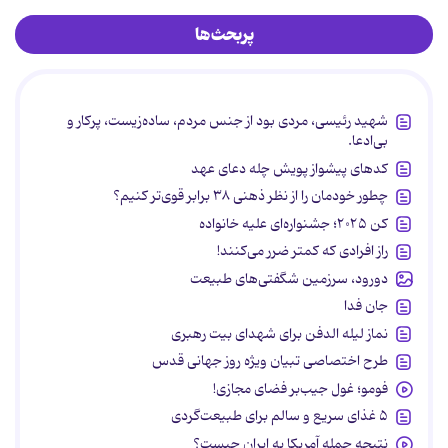
پربحث‌ها
شهید رئیسی، مردی بود از جنس مردم، ساده‌زیست، پرکار و
بی‌ادعا.
کدهای پیشواز پویش چله دعای عهد
چطور خودمان را از نظر ذهنی ۳۸ برابر قوی‌تر کنیم؟
کن ۲۰۲۵؛ جشنواره‌ای علیه خانواده
راز افرادی که کمتر ضرر می‌کنند!
دورود، سرزمین شگفتی‌های طبیعت
جان فدا
نماز لیله الدفن برای شهدای بیت رهبری
طرح اختصاصی تبیان ویژه روز جهانی قدس
فومو؛ غول جیب‌بر فضای مجازی!
۵ غذای سریع و سالم برای طبیعت‌گردی
نتیجه حمله آمریکا به ایران چیست؟