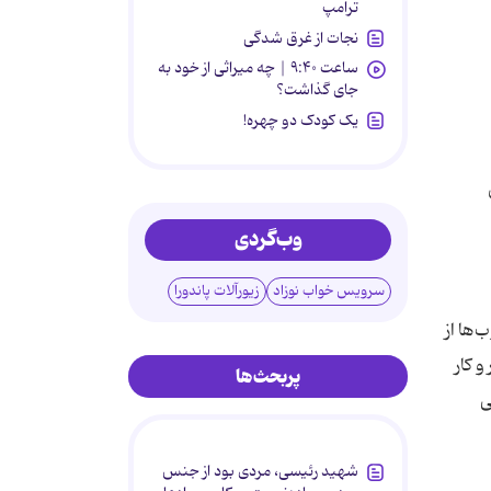
ترامپ
نجات از غرق شدگی
ساعت ۹:۴۰ | چه میراثی از خود به
جای گذاشت؟
یک کودک دو چهره!
وب‌گردی
سرویس خواب نوزاد
زیورآلات پاندورا
‌ها از
 کار
پربحث‌ها
ی
شهید رئیسی، مردی بود از جنس