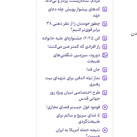
مردم، ساده‌زیست، پرکار و بی‌ادعا.
کدهای پیشواز پویش چله دعای
عهد
چطور خودمان را از نظر ذهنی ۳۸
برابر قوی‌تر کنیم؟
شدن
کن ۲۰۲۵؛ جشنواره‌ای علیه خانواده
راز افرادی که کمتر ضرر می‌کنند!
دورود، سرزمین شگفتی‌های
طبیعت
جان فدا
نماز لیله الدفن برای شهدای بیت
رهبری
طرح اختصاصی تبیان ویژه روز
جهانی قدس
فومو؛ غول جیب‌بر فضای مجازی!
۵ غذای سریع و سالم برای
طبیعت‌گردی
نتیجه حمله آمریکا به ایران
چیست؟