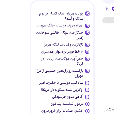
روایت هزاران ساله انسان بر بوم
سنگ و آسمان
اهرام مِروئه در سایه جنگ سودان
جنگل‌های یونان؛ نقاشیِ سوخته‌ی
زمین
تازه‌ترین وضعیت تنگه هرمز
۱۰ خط قرمز در دعوای همسران
جمع‌آوری موکب‌های اربعین در
کربلا
بازگشت زوار اربعین حسینی از مرز
مهران
شاه کلید دوستی با حضرت امیر
اوکراین سند منگوله‌دار آمریکا!
آگاهی بدون فرسودگی
فرمول شکست پنتاگون
ده شدن
افشای اطلاعات برای ترور بارون