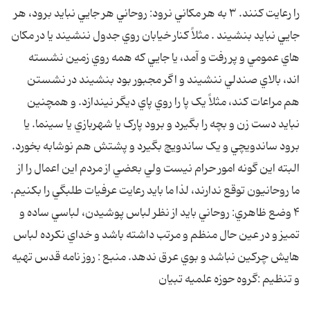
را رعايت کنند. ۳ به هر مکاني نرود: روحاني هر جايي نبايد برود، هر
جايي نبايد بنشيند . مثلاً کنار خيابان روي جدول ننشيند يا در مکان
هاي عمومي و پر رفت و آمد، يا جايي که همه روي زمين نشسته
اند، بالاي صندلي ننشيند و اگر مجبور بود بنشيند در نشستن
هم مراعات کند، مثلاً يک پا را روي پاي ديگر نيندازد. و همچنين
نبايد دست زن و بچه را بگيرد و برود پارک يا شهربازي يا سينما. يا
برود ساندويچي و يک ساندويچ بگيرد و پشتش هم نوشابه بخورد.
البته اين گونه امور حرام نيست ولي بعضي از مردم اين اعمال را از
ما روحانيون توقع ندارند، لذا ما بايد رعايت عرفيات طلبگي را بکنيم.
۴ وضع ظاهري: روحاني بايد از نظر لباس پوشيدن، لباسي ساده و
تميز و در عين حال منظم و مرتب داشته باشد و خداي نکرده لباس
هايش چرکين نباشد و بوي عرق ندهد. منبع : روز نامه قدس تهيه
و تنظيم :گروه حوزه علميه تبيان