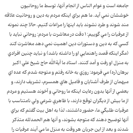
جامعه است و عوام الناس از انجام آنها، توسط ما روحانيون
خوششان نمي آيد. ما هم براي اينکه مردم به دين و روحانيت علاقه
مند شوند و طرد نشوند بايد اينها را مراعات کنيم. حالا چند نمونه
از عرفيات را مي گوييم: ۱ دقت در معاشرت با مردم: روحاني نبايد با
کسي که به دين و دستورات دين اهميت نمي دهد معاشرت کند
(مگر اينکه قصد راهنمايي او را داشته باشد) و نبايد چنين افرادي
به منزل او رفت و آمد کنند. استاد ما آيةالله حاج شيخ علي اکبر
برهان(ره) مي فرمود: روزي به خانه رفتم و متوجه شدم که عده اي
ميهمان از طرف آشنايان و فاميل هاي همسرم، تشريف دارند، و
بعضي از آنها بدون رعايت اينکه ما روحاني و آخوند هستيم و مردم
از ما بيش از ديگران توقع دارند، با ظاهري شرعي ولي نامتناسب با
عرفيات طلبگي ما، حضور داشتند، لذا به اهل بيت گفتم که براي
آنها توضيح دهند که متوجه بشوند، و آنها هم الحمدلله متذکر
شدند و بعد از اين جريان هر وقت به منزل ما مي آيند عرفيات را