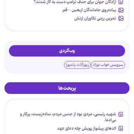
آزادگان جهان برای حذف ترامپ دست به کار شدند؟
پیاده‌روی جاماندگان اربعین - قم
تمرین رزمی تکاوران ارتش
وب‌گردی
سرویس خواب نوزاد
زیورآلات پاندورا
پربحث‌ها
شهید رئیسی، مردی بود از جنس مردم، ساده‌زیست، پرکار و
بی‌ادعا.
کدهای پیشواز پویش چله دعای عهد