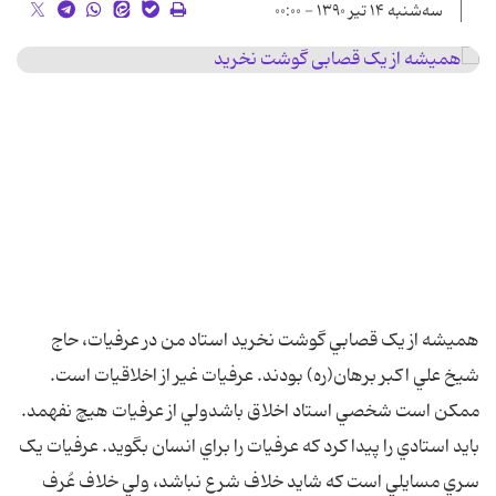
سه‌شنبه ۱۴ تیر ۱۳۹۰ - ۰۰:۰۰
هميشه از يک قصابي گوشت نخريد استاد من در عرفيات، حاج
شيخ علي اکبر برهان(ره) بودند. عرفيات غير از اخلاقيات است.
ممکن است شخصي استاد اخلاق باشدولي از عرفيات هيچ نفهمد.
بايد استادي را پيدا کرد که عرفيات را براي انسان بگويد. عرفيات يک
سري مسايلي است که شايد خلاف شرع نباشد، ولي خلاف عُرف