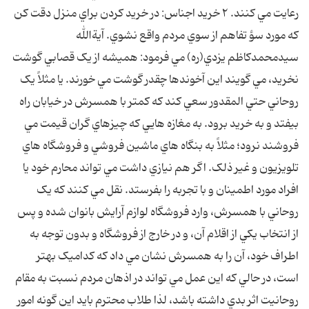
رعايت مي کنند. ۲ خريد اجناس: در خريد کردن براي منزل دقت کن
که مورد سؤ تفاهم از سوي مردم واقع نشوي. آيةالله
سيدمحمدکاظم يزدي(ره) مي فرمود: هميشه از يک قصابي گوشت
نخريد، مي گويند اين آخوندها چقدر گوشت مي خورند. يا مثلاً يک
روحاني حتي المقدور سعي کند که کمتر با همسرش در خيابان راه
بيفتد و به خريد برود. به مغازه هايي که چيزهاي گران قيمت مي
فروشند نرود؛ مثلاً به بنگاه هاي ماشين فروشي و فروشگاه هاي
تلويزيون و غير ذلک. اگر هم نيازي داشت مي تواند محارم خود يا
افراد مورد اطمينان و با تجربه را بفرستد. نقل مي کنند که يک
روحاني با همسرش، وارد فروشگاه لوازم آرايش بانوان شده و پس
از انتخاب يکي از اقلام آن، و در خارج از فروشگاه و بدون توجه به
اطراف خود، آن را به همسرش نشان مي داد که کداميک بهتر
است، در حالي که اين عمل مي تواند در اذهان مردم نسبت به مقام
روحانيت اثر بدي داشته باشد، لذا طلاب محترم بايد اين گونه امور