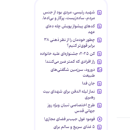
شهید رئیسی، مردی بود از جنس
مردم، ساده‌زیست، پرکار و بی‌ادعا.
کدهای پیشواز پویش چله دعای
عهد
چطور خودمان را از نظر ذهنی ۳۸
برابر قوی‌تر کنیم؟
کن ۲۰۲۵؛ جشنواره‌ای علیه خانواده
راز افرادی که کمتر ضرر می‌کنند!
دورود، سرزمین شگفتی‌های
طبیعت
جان فدا
نماز لیله الدفن برای شهدای بیت
رهبری
طرح اختصاصی تبیان ویژه روز
جهانی قدس
فومو؛ غول جیب‌بر فضای مجازی!
۵ غذای سریع و سالم برای