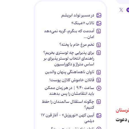
در مسیر تولد ابریشم
تالاب «عینک»
آمدمت که بنگرم، گریه نمی‌دهد
امان...
تخم مرغ خام یا پخته؟
برای پذیرایی چه لوستری بخریم؟
راهنمای انتخاب لوستر پذیرای بر
اساس متراژ و دکوراسیون
تاوان ناهماهنگی پنهان والدین
قاتلان خاموش کلاژن پوست!
ساعت ۹:۴۰ | در هر زمان ممکن
باید انتقامشان را پس بدهند
چگونه استقلال سالمندان را حفظ
کنیم؟
آیین کهن «نوروزبل» - آغاز قرن ۱۷
ی دعوت
دیلمی
تاوان زیاد نشستن چیست؟