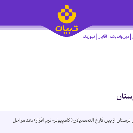
دین‌واندیشه
آقایان
نیوزیک
رستان
رستان از بين فارغ التحصيلان( کامپيوتر-نرم افزار) بعد مراحل