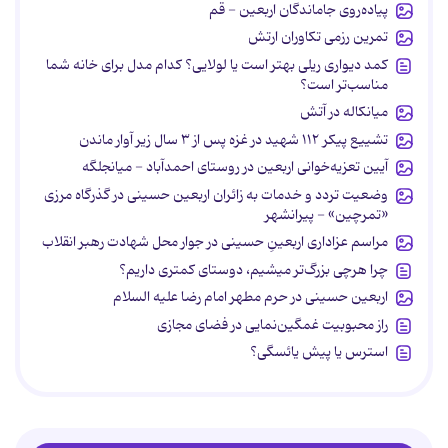
پیاده‌روی جاماندگان اربعین - قم
تمرین رزمی تکاوران ارتش
کمد دیواری ریلی بهتر است یا لولایی؟ کدام مدل برای خانه شما
مناسب‌تر است؟
میانکاله در آتش
تشییع پیکر ۱۱۲ شهید در غزه پس از ۳ سال زیر آوار ماندن
آیین تعزیه‌خوانی اربعین در روستای احمدآباد - میانجلگه
وضعیت تردد و خدمات به زائران اربعین حسینی در گذرگاه مرزی
«تمرچین» - پیرانشهر
مراسم عزاداری اربعینِ حسینی در جوار محل شهادت رهبر انقلاب
چرا هرچی بزرگ‌تر میشیم، دوستای کمتری داریم؟
اربعین حسینی در حرم مطهر امام رضا علیه السلام
راز محبوبیت غمگین‌نمایی در فضای مجازی
استرس یا پیش یائسگی؟