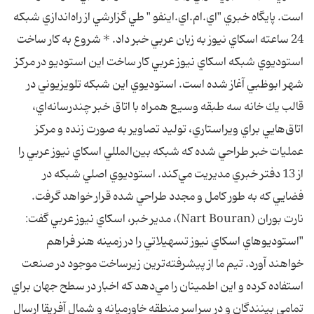
است. پايگاه خبري "اي.ام.اي.اينفو " طي گزارشي از راه‌اندازي شبكه
24 ساعته اسكاي نيوز به زبان عربي خبر داد. * شروع به كار ساخت
استوديوي شبكه اسكاي نيوز عربي كار ساخت اين استوديو در مركز
شهر ابوظبي آغاز شده است. استوديوي اين شبكه تلويزيوني در
قالب يك خانه سه طبقه وسيع همراه با اتاق خبر چندرسانه‌اي،
اتاق‌هايي براي ويراستاري، توليد تصاوير به صورت زنده و مركز
عمليات خبر طراحي شده كه شبكه بين‌المللي اسكاي نيوز عربي را
از 13 دفتر خبري مديريت مي‌كند. استوديوي اصلي شبكه در
فضايي كه به طور كامل و مجدد طراحي شده قرار خواهد گرفت.
نارت بوران (Nart Bouran)، مدير خبر، اسكاي نيوز عربي گفت:
"استوديوهاي اسكاي نيوز تسهيلاتي را در زمينه هنر فراهم
خواهند آورد. تيم ما از پيشرفته‌ترين زيرساخت موجود در صنعت
استفاده كرده و اين اطمينان را مي‌دهد كه اخبار در سطح جهان براي
تمامي بينندگان و در سراسر منطقه خاورميانه و شمال آفريقا ارسال