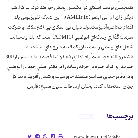
همچنين برنامه اسكاي در انگليس پخش خواهد كرد. به گزارشي
ديگر از اي ام ايي اينفو (AMEInfo)، "اين شبكه تلويزيوني يك
اقدام مخاطره‌آميز مشترك ميان بي اسكاي بي (BSkyB) و شركت
سرمايه‌گذاري رسانه‌اي ابوظبي (ADMIC) است كه يك وب‌سايت
شغل‌هاي رسمي را به منظور كمك به طرح‌هاي استخدام
بلندپروازانه خود رسماً راه‌اندازي كرد؛ و نيز قصد دارد تا بيش از 300
خبرنگار و افراد خبره در حرفه رسانه را در دفتر اصلي خود در ابوظبي
و در دفاتر خبري سراسر منطقه خاورميانه و شمال آفريقا و نيز كل
جهان استخدام كند. بخش ارتباطات تبيان منبع: فارس
برچسب‌ها