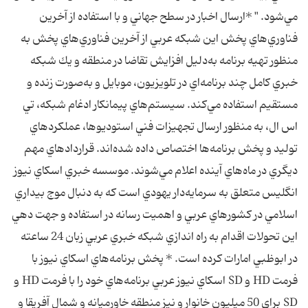
مي‌شود. " *ارسال اخبار در سطح جهاني و با استفاده از آخرين
فناوري‌هاي پخش اين شبكه عربي از آخرين فناوري‌هاي پخش به
منظور تهيه برنامه به‌دليل افزايش تقاضا در منطقه و يك شبكه
خبري كامل چند برنامه‌اي در تلويزيون، موبايل و به‌صورت زنده و
مستقيم استفاده مي‌كند. سيستم‌هاي پيمانكار ادغام شبكه، تي
اس ال، به منظور ارسال تجهيزات فني استوديوها، عملكردهاي
توليد و پخش برنامه‌ها اختصاص داده شده‌اند. قراردادهاي مهم
ديگري در ماه‌هاي آينده اعلام مي‌شوند. موسسه خبري اسكاي نيوز
انگليس متعلق به سرمايه‌دار يهودي است كه به دنبال موج بيداري
اسلامي در كشورهاي عربي و اهميت رسانه در استفاده و جهت دهي
اين تحولات اقدام به راه اندازي شبكه خبري عربي زبان 24 ساعته
در ابوظبي امارات كرده است. * پخش برنامه‌هاي اسكاي نيوز با
فرمت HD و SD اسكاي نيوز عربي برنامه‌هاي خود را با فرمت HD و
SD براي 50 ميليون خانوار و نيز منطقه خاورميانه و شمال آفريقا و