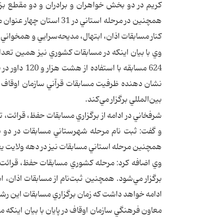
همچنين در مرحله استاني د
كنار مسابقات اذان، ابتهال، مديحه‌سرايي و همخوان
وي با بيان اينكه در مسابقات كشوري نيز همين تعداد
624 مسابقه ب
نشان دهنده ظرفيت مسابقات قرآني سازمان اوقاف اس
بين‌المللي برگزار مي‌كند.
شرفخاني در ادامه از برگزاري مسابقات حفظ، قرائت، 
و گفت: ثبت نام مرحله شهرستاني مسابقات در دو 
همچنين مرحله استاني مسابقات نيز در دهه ولايت يعني
برگزار مي‌شود. همچنين ثبت‌نام از مسابقات اذان، ا
ادامه خواهد داشت كه زمان برگزاري مسابقات اين رشته‌ها نيز از 16 تير تا 30 تي
معاون فرهنگي سازمان اوقاف در پايان با بيان اينكه