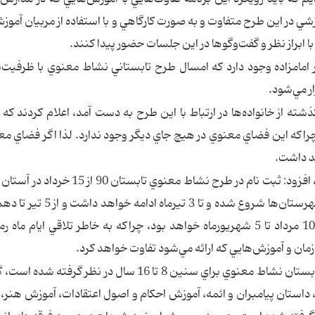
زشي در اين طرح متفاوت و به صورت كارگاهي و با استفاده از مربيان آموز
ا ابراز نظر و گفت‌وگوها در اين جلسات حضور پيدا كنند.
مامزاده وجود دارد كه امسال طرح تابستاني نشاط معنوي با ظرفيت‌
از خانواده‌ها در ارتباط با اين طرح به دست آمد، اعلام كردند كه ب
راكه اين فضاي معنوي در هيچ جاي ديگر وجود ندارد. لذا اگر فضاي مع
هد داشت.
وي با بيان اينكه اين طرح در دو مرحله برگزار مي‌شود، افزود: ثبت نام در طرح نشاط معنوي
امامزادگان، بقاع متبركه و ادارات اوقاف استان‌ها و شهرستان‌ها شروع شده و 
مرحله اول اين طرح برگزار مي‌شود و مرحله دوم از 10 مرداد تا 5 شهريورماه خواهد بود، چراكه به خاطر تلاقي ايام
زمان و آموزش‌هايي كه ارائه مي‌شود تفاوت خواهد كرد.
وي همچنين با بيان اينكه برنامه‌هاي آموزشي طرح تابستان نشاط معنوي براي سنين 8 تا 16 سال در نظر 
 داستان پيامبران و ائمه، آموزش احكام و اصول اعتقادات، آموزش هنر، 