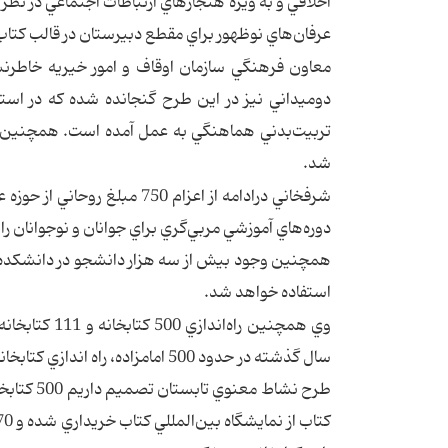
اخلاقي و به ويژه هنجارهاي ارتباطات اجتماعي در ن
عرفان‌هاي نوظهور براي مقطع دبيرستان در قالب كتا
معاون فرهنگي سازمان اوقاف و امور خيريه خاطرنشان
دو‌ميداني نيز در اين طرح گنجانده شده كه در استان
تربيت‌بدني هماهنگي به عمل آمده است. همچنين برن
شد.
شرفخاني درادامه از اعزام 0
دوره‌هاي آموزشي مربي‌گري براي جوانان و نوجوانان را 
همچنين وجود بيش از سه هزار دانشجو در دانشكده‌هاي
استفاده خواهد شد.
وي همچنين را