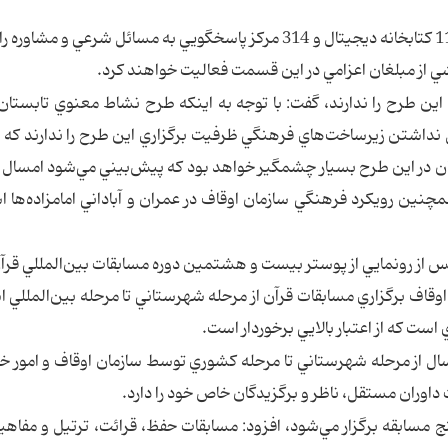
معاون فرهنگي سازمان اوقاف ادامه داد: همچنين 111 كتابخانه ديجيتال و 314 مركز پاسخگويي به مسائل شرعي و
 بخشي از مبلغان اعزامي در اين قسمت فعاليت خواهند كرد.
ي اين طرح را ندارند، گفت: با توجه به اينكه طرح نشاط معنوي تابستان
ل نداشتن زيرساخت‌هاي فرهنگي ظرفيت برگزاري اين طرح را ندارند كه ا
ن در اين طرح بسيار چشمگير خواهد بود كه پيش‌بيني مي‌شود امسال ب
مچنين رويكرد فرهنگي سازمان اوقاف در عمران و آباداني امامزاده‌ها ا
پس از رونمايي از پوستر بيست و هشتمين دوره مسابقات بين‌المللي قرآ
وقاف برگزاري مسابقات قرآن از مرحله شهرستاني‌ تا مرحله بين‌المللي 
است كه از اعتبار بالايي برخوردار است.
62 مسابقات قرآني هر سال از مرحله شهرستاني تا مرحله كشوري توسط سازمان اوقاف و امور 
 داوران مستقل، ناظر و برگزيدگان خاص خود را دارد.
28 شهرستان هر ساله پنج مسابقه برگزار مي‌شود، افزود: مسابقات حفظ، قرائت، ترتيل و مفا