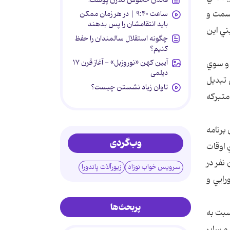
عنوي با سمت و
ساعت ۹:۴۰ | در هر زمان ممکن
باید انتقامشان را پس بدهند
ني اين
چگونه استقلال سالمندان را حفظ
کنیم؟
آیین کهن «نوروزبل» - آغاز قرن ۱۷
 و سوي
دیلمی
 تبديل
تاوان زیاد نشستن چیست؟
متبركه
برنامه
وب‌گردی
ي اوقات
نفر در
سرویس خواب نوزاد
زیورآلات پاندورا
رايي و
پربحث‌ها
سبت به
و ساير