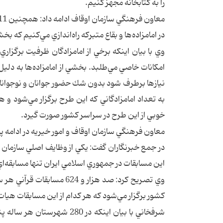
را به كتابخانه مجهز كنيم.
در امامزاده‌ها و بقاع متبركه راه‌اندازي مي‌كنيم كه
وي با بيان اينكه برخي از امامزادگان ظرفيت برگزار
امكانات خاصي مي‌طلبد. بخشي از امامزاده‌ها به دلي
نيازها برطرف شود بدون شك حضور جوانان و نوجوانا
به تعداد امامزادگاني كه اين طرح برگزار مي‌شود و ه
خوبي از اين طرح در سراسر كشور صورت گيرد.
معاون فرهنگي سازمان اوقاف و امور خيريه در ادامه 
در جمع خبرنگاران گفت: يكي از وظايف اصلي سازمان ا
اين مسابقات در جمهوري اسلامي ايران تنها مسابقه‌اي 
وي تصريح كرد: صد هزار و 4
كشور برگزار مي‌شود كه هر كدام از اين مسابقات هيات
شرفخاني با بيان اينكه در 0