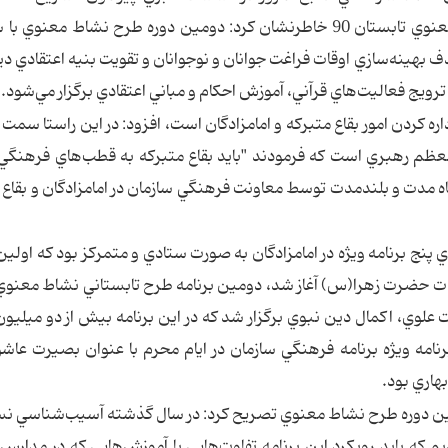
فرهنگي سازمان اوقاف و امور خيريه و طرح نشاط معنوي تابستان 90 خاطرنشان كرد: دومين دوره طرح نشاط م
 بهينه‌سازي اوقات فراغت جوانان و نوجوانان و تقويت بنيه اعتقادي دي
يج فعاليت‌هاي قرآني، ‌آموزش احكام و مباني اعتقادي برگزار مي‌شود.
اره كردن امور بقاع متبركه و امامزادگان است، افزود: در اين راستا سمت
 معظم رهبري است كه فرمودند "بايد بقاع متبركه به قطب‌هاي فرهنگي
تاه مدت و بلندمدت توسط معاونت فرهنگي سازمان در امامزادگان و بقاع 
ي پنج برنامه ويژه در امامزادگان به صورت ستادي و متمركز بود كه اولين 
ايام شهادت حضرت زهرا(س) آغاز شد، دومين برنامه طرح تابستاني نشاط معنو
علوي، اكمال دين نبوي برگزار شد كه در اين برنامه بيش از دو ميليون 
امه ويژه برنامه فرهنگي سازمان در ايام محرم با عنوان بصيرت عاشو
هاري بود.
ومين دوره طرح نشاط معنوي تصريح كرد: در سال گذشته آسيب‌شناسي ن
م كه بايد رويكرد اين برنامه تفاوت‌هايي با آموزش‌هايي كه در مدارس 