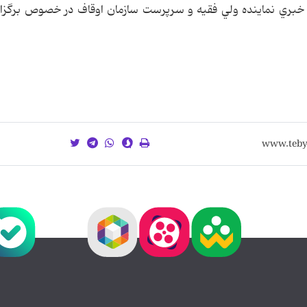
بري نماينده ولي فقيه و سرپرست سازمان اوقاف در خصوص برگزار