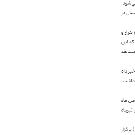
ن در 280 شهرستان برگزار مي‌شود.
رگسال در
هزار و
ود كه اين
مسابقه
بر داد
 داشت.
حفظ، قرائت، ترتيل و مفاهيم قرآن كريم همزمان با ولادت پيامبر اكرم(ص) 15 بهمن ماه
تيرماه
برگزار