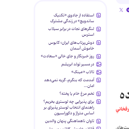
استفاده از جادوی «تکنیک
ساندویچ» در زندگی مشترک
لنگرهای نجات در برابر سیلاب
استرس
دوش‌پرتاب‌های ایران؛ کابوس
خاموش آسمان
روز خبرنگار و جای خالی «سعادت»
در مسیر تولد ابریشم
تالاب «عینک»
آمدمت که بنگرم، گریه نمی‌دهد
امان...
تخم مرغ خام یا پخته؟
برای پذیرایی چه لوستری بخریم؟
راهنمای انتخاب لوستر پذیرای بر
اساس متراژ و دکوراسیون
تاوان ناهماهنگی پنهان والدین
ت‌هاي
قاتلان خاموش کلاژن پوست!