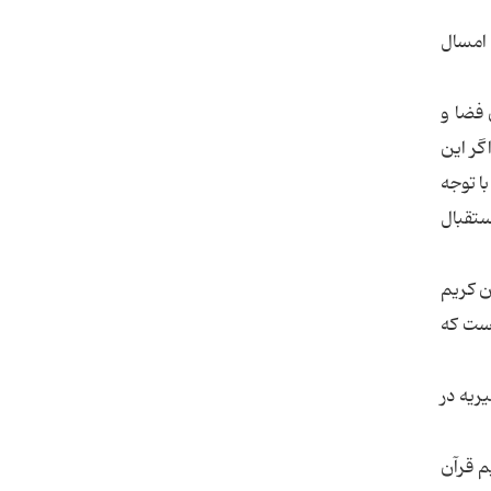
 مشاوره را امسال
 فضا و
گر اين
ا توجه
ستقبال
ن كريم
است كه
خيريه در
هيم قرآن