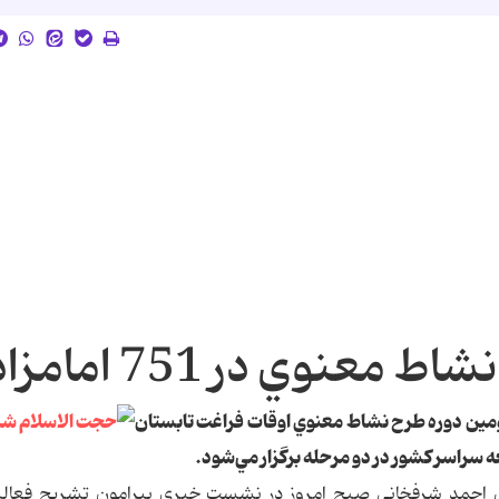
نوي در 751 امامزاده
ومين دوره طرح نشاط معنوي اوقات فراغت تابستان
ن احمد شرفخاني صبح امروز در نشست خبري پيرامون تشريح فعالي