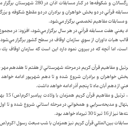
كريم در دو بخش خواهران و برادران و دو مقطع بزرگسالان و شكوفه‌ها در كنار مسابقات اذا
ر 31 استان چهار عنوان مسابقه قرآني در دو بخش خواهران و برادران در دو مقطع شكوفه و بز
ي و مسابقات مفاهيم تخصصي برگزار مي‌شود.
 يعني هفت مسابقه قرآني در هر سال برگزار مي‌شود، افزود: در مجموع 
ا استفاده از هشت هزار و 120 داور در قالب هيات داوران از سوي سازمان اوقاف در سطح كشور برگزار مي‌ش
ت، اما آنچه كه در بيرون نمود دارد اين است كه سازمان اوقاف يك 
ترتيل و مفاهيم قرآن كريم در مرحله شهرستاني از هفتم تا هفدهم مهر خ
بخش خواهران و برادران شروع شده و تا دهم شهريور ادامه خواهد
 از دهم آبان ماه تا پنجم آذر ادامه خواهد داشت.
وي اضافه كرد: مرحله كشوري مسابقات 
بتهال و مديحه‌سرايي و همخواني در مرحله استاني شروع شده و تا اول 
رماه خواهد بود.
 مسابقات بين‌المللي قرآن كريم نيز همزمان با شب مبعث رسول اكرم(ص) 