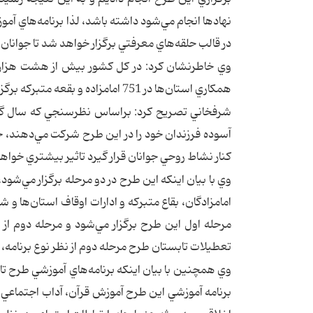
نهادها انجام مي‌شود داشته باشد، لذا برنامه‌هاي آمو
در قالب حلقه‌هاي معرفتي برگزار خواهد شد تا جوانان ب
وي خاطرنشان كرد: در كل كشور بيش از هشت هزار ا
همكاري استان‌ها در 751 امامزاده و بقعه متبركه برگزار مي‌شود.
شرفخاني تصريح كرد: براساس نظرسنجي كه سال گذشته 
آسوده فرزندان خود را در اين طرح شركت مي‌دهند، چ
كنار نشاط روحي جوانان قرار گيرد تاثير بيشتري خوا
تعطيلات تابستان طرح مرحله دوم از نظر نوع برنامه، 
برنامه آموزشي اين طرح آموزش قرآن،‌ آداب اجتماعي،