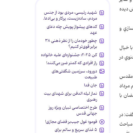
ش ديده
شهید رئیسی، مردی بود از جنس
مردم، ساده‌زیست، پرکار و بی‌ادعا.
کدهای پیشواز پویش چله دعای
سازي و
عهد
چطور خودمان را از نظر ذهنی ۳۸
برابر قوی‌تر کنیم؟
ا خيال
کن ۲۰۲۵؛ جشنواره‌ای علیه خانواده
نوي در
راز افرادی که کمتر ضرر می‌کنند!
دورود، سرزمین شگفتی‌های
 تابستان 90 از 15 خرداد در آستان مقدس
طبیعت
جان فدا
تا 3 تيرماه ادامه خواهد داشت و از 5 تير تا دهم مرداد
نماز لیله الدفن برای شهدای بیت
 ماه رمضان با
رهبری
طرح اختصاصی تبیان ویژه روز
جهانی قدس
گرفته شده است، گفت: در
فومو؛ غول جیب‌بر فضای مجازی!
‌مباحث
۵ غذای سریع و سالم برای