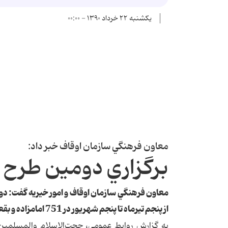
یکشنبه ۲۲ خرداد ۱۳۹۰ - ۰۰:۰۰
معاون فرهنگي سازمان اوقاف خبر داد:
برگزاري دومين طرح نشاط مع
معاون فرهنگي سازمان اوقاف و امور خيريه گفت: د
از پنجم تيرماه تا پنجم شهريور در 751 امامزاده و بقعه سراسر كشور در دو مرحله برگزار مي‌شود.
به گزارش روابط عمومي، حجت‌الاسلام والمسلمي