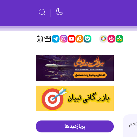
نجم
پربازدیدها