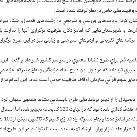
ظر گرفته شده است. همچنين بحث پاسخ به شبهات در عرصه فرقه‌هاي انح
ب و فيلم‌هاي خاص در نظر گرفته شده است.
 كرد: برنامه‌هاي ورزشي و تفريحي در رشته‌هاي فوتبال، شنا، تيران
‌ها و شهرستان‌هايي كه امامزادگان ظرفيت برگزاري آنها را ندارند با 
امه‌هاي تفريحي و اردوهاي سياحتي و زيارتي نيز در اين طرح برگزار
75 مبلغ روحاني از حوزه علميه قم براي طرح نشاط معنوي در سراسر كشور خبر داد و گفت: اي
سپري كرده‌اند كه در طول اين طرح به امامزادگان و بقاع متبركه اعزام مي
 علوم قرآني سازمان اوقاف ظرفيت خوبي است كه در اين اعزام‌ها از آن
ه‌اندازي 500 كتابخانه و 111 كتابخانه ديجيتال را از ديگر برنامه‌هاي طرح تابستاني نشاط معنوي عنوان ك
سال گذشته در حدود 500 امامزاده، راه اندازي كتابخانه هدف‌گذاري شده بود كه در نهايت 320 كتابخانه تجهي
طرح نشاط معنوي تابستان تصمي
كتاب از نمايشگاه بين‌المللي كتاب خريداري شده و 170 هزار جلد نيز از وزارت ارشاد تهيه شده است تا بتوانيم در اين طرح