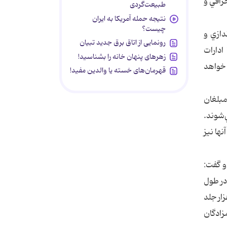
رافي و
طبیعت‌گردی
نتیجه حمله آمریکا به ایران
چیست؟
دازي و
رونمایی از اتاق برق جدید تبیان
ادارات
زهرهای پنهان خانه را بشناسید!
 خواهد
قهرمان‌های خسته یا والدین مفید!
ن مبلغان
‌شوند.
ها نيز
رد و گفت:
ز شد، اما امسال در طول
م داريم 500 كتابخانه در امامزاده‌ها و بقاع متبركه راه‌اندازي كنيم كه تاكنون بيش از 100 هزار جلد
 امامزادگان