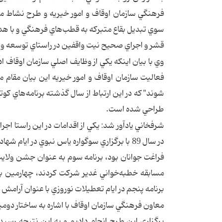
سوي تبديل بقاع متبركه به قطب‌هاي فرهنگي و با هدف
قشر و اجراي صحيح نيت واقفين در راستاي توسعه و ترو
وي با بيان اينكه يكي از وظايف اصلي سازمان اوقاف اد
فعاليت سازمان اوقاف و امور خيريه اين بيان مقام
شوند" كه در اين ارتباط از سال گذشته برنامه‌هاي كو
طراحي شده است.
شرفخاني يادآور شد: يكي از اقدامات در اين راستا اجرا
در سال 89 با برگزاري سوگواره ياس نبوي در 
فراغت جوانان بود، برنامه سوم به عنوان جشن ولايت 
مسابقه خطبه‌خواني غدير شركت كردند، چهارمين برن
برنامه پنجم در ايام تعطيلات نوروزي با عنوان آرامش ب
معاون فرهنگي سازمان اوقاف با اشاره به ساختار د
برگزاري اين طرح انجام داديم و به اين نتيجه رسيدي