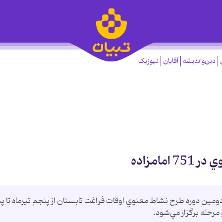
دین‌واندیشه
آقایان
نیوزیک
امزاده
ومين دوره طرح نشاط معنوي اوقات فراغت تابستان از پنجم تيرماه تا پ