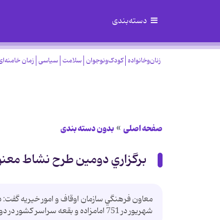
دسته‌بندی
زنان‌وخانواده
کودک‌ونوجوان
سلامت
سیاسی
زمان خامنه‌ای
صفحه اصلی
بدون دسته بندی
برگزاري دومين طرح نشاط معنوي در 751 ام
معاون فرهنگي سازمان اوقاف و امور خيريه گفت: د
شهريور در 751 امامزاده و بقعه سراسر كشور در دو مرحله برگزار مي‌شود.