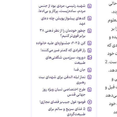
حالی
شهید رئیسی، مردی بود از جنس
مردم، ساده‌زیست، پرکار و بی‌ادعا.
ه،
کدهای پیشواز پویش چله دعای
علوم
عهد
 بر
چطور خودمان را از نظر ذهنی ۳۸
برابر قوی‌تر کنیم؟
ده و
کن ۲۰۲۵؛ جشنواره‌ای علیه خانواده
دی كه
راز افرادی که کمتر ضرر می‌کنند!
ت خود
دورود، سرزمین شگفتی‌های
را به رسم احترام بلند كرده در پشت اسب پادشاه پیداست و در زیر این تصویر كتیبه‌ای به زبان پهلوی وجود دارد كه از بین رفته است. 2
طبیعت
جان فدا
اتح می‌دهد.
نماز لیله الدفن برای شهدای بیت
ی و
رهبری
 فیل و
طرح اختصاصی تبیان ویژه روز
جهانی قدس
را نشان می‌دهد
فومو؛ غول جیب‌بر فضای مجازی!
 خود
۵ غذای سریع و سالم برای
جعد
طبیعت‌گردی