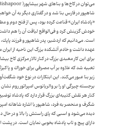
شاهپور در فارس بنا شد و در گفتاری دیگر به آن خوا
«پادشاه ایران» قناعت كرده بود، پس از فتح دوم و مطیع 
خودش گزینش كرد و فی‌الواقع لیاقت آن را هم داشت. 
است. می‌دانیم كه اردشیر، پدر شاهپور و فرزند پاپك، 
عهده داشت و خادم آتشكده بزرگ این ناحیه از ایران 
برای این كار معبدی بزرگ در كنار تالار مركزی كاخ بیشاپ
تعبیه شد كه علاوه بر آب مصرفی برای خوراك و پاكی
زیر بنا عبور می‌كند. این ابتكارات در نوع خود شگف
برجسته چیرگی او را بر والریانوس امپراتور روم نشان
كنار هر نقش كتیبه‌ای بزرگ قرار دارد كه پادشاه تو
شگرف و منحصر به فرد، شاهپور با اشاره شاهانه امپرات
دیده می‌شود و اسبی كه پای راستش را بالا و در حال د
دارای پیچ و تاب پادشاه بخوبی نمایان است. در پشت ا