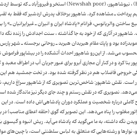
می‌توان در كاخ‌ها و بناهای شهر بیشاپور( Bishapoor) ، نیوشاهپور،‌ (Newshah poor) استخر و فیروزآباد ـ‌ ك
هیم پرداخت ـ مشاهده كرد. شاهپور برخلاف پدرش اردشیر كه فقط به لقب
ساختن والریانوس، فرانام «پادشاه ایران و انیران ـ غیرایرانیان ـ» را بر
شاهپور در آثاری كه از خود به جا گذاشته ، سنت اجدادش را زنده نگه د
موبدزاده بود و پاپك مقام هیربدان هیربد ـ روحانی برجسته ـ شهر پارس ر
محسوب می‌شد. از این‌رو شاهپور احداث آتشكده را در بیشاپور فراموش ن
ور بنا كرد و در كنار آن مجاری آبرو برای عبور جریان آب در اطراف معبد و 
زگی خروجی فاضلاب هم در نظر گرفته شده بود. در تخت جمشید هم این م
ت‌آور است. نقش شاهپور: شاخص‌ترین تصویری كه از شاهپور سراغ داریم،
 می‌دهد. نصویری كه در نقش رستم و چند جای دیگر نیز ماندگار شده است
ضیح كاملی درباره شخصیت و عملكرد دوران پادشاهی‌اش داده است. در این
ور مغلوب را پناه می‌دهد. این تصویر كه گوی (حلقه اعطای مناصب)‌ در با
ویدن نگه داشته، به ما می‌گوید كه پادشاه می‌آید. ریش انبوه و گیسوی بل
و، نوارها و رشته‌هایی كه متعلق به لباس سلطنتی است، با چین‌های موا