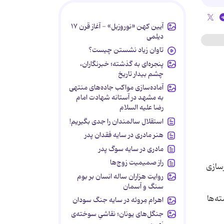
آیین کهن «نوروزبل» - آغاز قرن ۱۷
دیلمی
تاوان زیاد نشستن چیست؟
پنجره‌ای به گذشته؛ خبرنگاران،
چشم بیدار تاریخ
آماده‌سازی مواکب جاده‌های منتهی
به مشهد در آستانه شهادت امام
رضا علیه السلام
استقلال سالمندان را جدی بگیریم!
هنر مادری در سایه‌ فقدان پدر
مادری در سایه سوگ پدر
راز صمیمیت زوج‌ها
رسازی
روایت هزاران ساله انسان بر بوم
سنگ و آسمان
ه‌ها
اهرام مِروئه در سایه جنگ سودان
جنگل‌های یونان؛ نقاشیِ سوخته‌ی
زمین