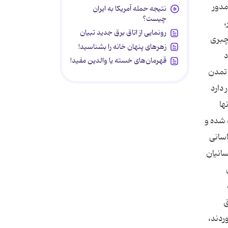
 بالای آن مدور
نتیجه حمله آمریکا به ایران
چیست؟
،
رونمایی از اتاق برق جدید تبیان
جلی شده است. در قصر شاهپور 64 طاقچه گچبری
زهرهای پنهان خانه را بشناسید!
د
قهرمان‌های خسته یا والدین مفید!
 تمدن
ند. در مركز شهر بیشاپور، 2 ستون قرار دارد
ها
 شده و
صر ساسانی
انیان
ه
ق
ردند،