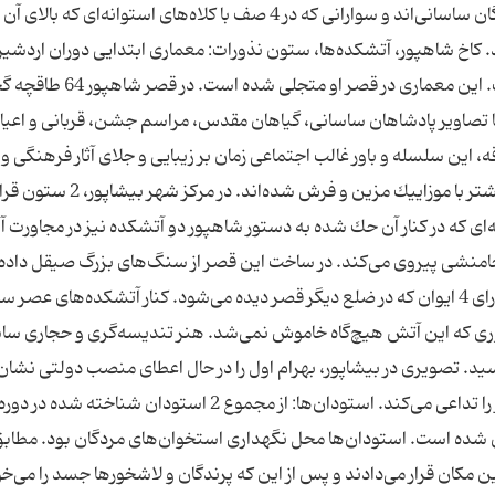
مانند پادشاه، پشت سر او ایستاده‌اند كه گویا شاهزادگان ساسانی‌اند و سوارانی كه در 4 صف با كلاه‌های استوانه‌ای كه
ند. كاخ شاهپور، آتشكده‌ها، ستون نذورات: معماری ابتدایی دوران اردشیر
توسط شاهپور متحول شد و شكل نوین به خود گرفت. این معماری در قصر او مت
ا تصاویر پادشاهان ساسانی، گیاهان مقدس، مراسم جشن، قربانی و اعیا
، این سلسله و باور غالب اجتماعی زمان بر زیبایی و جلای آثار فرهنگی و
كهن ایران این عصر افزود. سطح كاخ‌های ساسانی بیشتر با موزاییك‌ مزین و فرش شده‌ا
ه‌ای كه در كنار آن حك شده به دستور شاهپور دو آتشكده نیز در مجاورت آن
خامنشی پیروی می‌كند. در ساخت این قصر از سنگ‌های بزرگ صیقل داده
آجرهای تزیینی استفاده شده است. گنبدی مسقف دارای 4 ایوان كه در ضلع دیگر قصر دیده می‌شود. كنار آتشكده‌های ع
وری كه این آتش هیچ‌گاه خاموش نمی‌شد. هنر تندیسه‌گری و حجاری ساس
سید. تصویری در بیشاپور، بهرام اول را در حال اعطای منصب دولتی نشان
می‌دهد كه یكی از شگفت‌آورترین نقوش زنده بیشاپور را تداعی می‌كند. استودان‌ها: از مجموع 2 استودان شناخته شده در دور
یین شده است. استودان‌ها محل نگهداری استخوان‌های مردگان بود. مطاب
ین مكان قرار می‌دادند و پس از این كه پرندگان و لاشخورها جسد را می‌خو