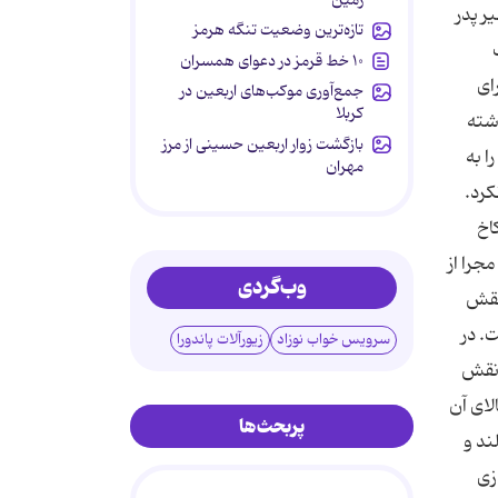
ه توسط اردشیر پدر
تازه‌ترین وضعیت تنگه هرمز
۱۰ خط قرمز در دعوای همسران
ای
جمع‌آوری موکب‌های اربعین در
کربلا
اشته
بازگشت زوار اربعین حسینی از مرز
ا به
مهران
كرد.
كاخ
جرا از
وب‌گردی
 نقش
. در
سرویس خواب نوزاد
زیورآلات پاندورا
 نقش
لای آن
پربحث‌ها
ند و
زی