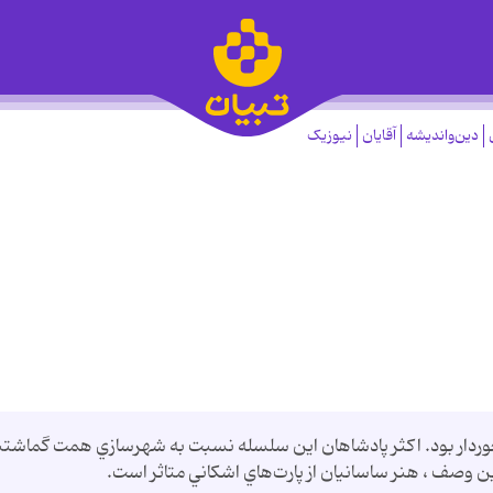
دین‌واندیشه
آقایان
نیوزیک
خوردار بود. اكثر پادشاهان اين سلسله نسبت به شهرسازي همت گماشتن
 اين وصف ، هنر ساسانيان از پارت‌هاي اشكاني متاثر است.