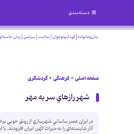
دسته‌بندی
زنان‌وخانواده
کودک‌ونوجوان
سلامت
سیاسی
زمان خامنه‌ای
صفحه اصلی
فرهنگی
گردشگری
شهر رازهاي سر به مهر
در ايران عصر ساساني شهرسازي از رونق خوبي بر
آثار شايسته‌اي را به ميراث كهن ايران افزودند. با