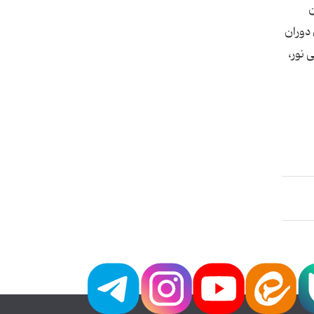
ن
دوران
 نور،