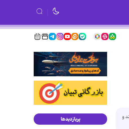
د و
پربازدیدها