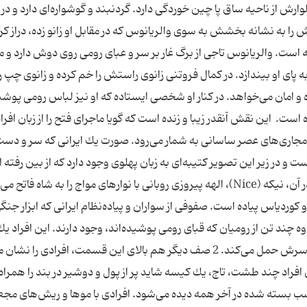
ش از ناحیه ساق پا چین خوردگی دارد. گردنبند و گوشواره‌ای دارد و در 
به نشانه بخشش به سوی والریانوس كه در مقابل او زانو زده، دراز كرد
. والریانوس تاجی از برگ غار بر سر و عبای رومی روی دوش دارد و م
پای او بیندازد. در كمال فروتنی زانوی راستش را خم كرده و زانوی چپ را
 و امان می‌خواهد. در كنار او شخصی ایستاده كه او نیز لباس رومی پوشی
 این نقش آنقدر زیبا و زنده است كه گویا ماجرای فتح را از زبان افرا
 مجاری‌های عصر ساسانی به شمار می‌رود. صورت یك ایرانی كه سر و دس
نقش دیگر از این دست در كوه شاهپور كنده شده كه در آن، نیكه (Nice)، الهه پیروزی روبانی با نوارهای مواج را به شاه ف
كوردیاس پیاده است. صفوفی از سواران و پیاده‌نظام ایرانی كه ابزار جنگ
 چند تن از رومیان كه قبای رومی پوشیده‌اند، وجود دارند. این افراد یك
اسب همراه خود می‌آورند و فردی دیگر طشتی را روی سرش حمل می‌كند. 2 صف دیگر هم بالای این قسمت، افرادی 
ین افراد چند طشت، تاج، یك كیسه شاید پر از پول و دو‌شیر در بند را همراه
شاهپور می‌برند. ارابه جنگی والریانوس كه به 2 اسب بسته شده در آخر همه دیده می‌شود. افرادی با موها و ریش‌های م