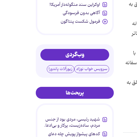
ق به
اوکراین سند منگوله‌دار آمریکا!
آگاهی بدون فرسودگی
فرمول شکست پنتاگون
نه
تر
با
وب‌گردی
سفانه
سرویس خواب نوزاد
زیورآلات پاندورا
لق به
پربحث‌ها
شهید رئیسی، مردی بود از جنس
مردم، ساده‌زیست، پرکار و بی‌ادعا.
کدهای پیشواز پویش چله دعای