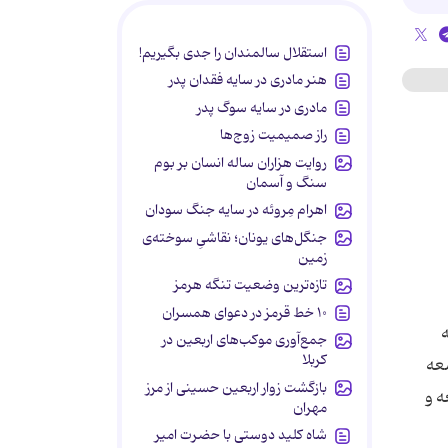
استقلال سالمندان را جدی بگیریم!
هنر مادری در سایه‌ فقدان پدر
مادری در سایه سوگ پدر
راز صمیمیت زوج‌ها
روایت هزاران ساله انسان بر بوم
سنگ و آسمان
اهرام مِروئه در سایه جنگ سودان
جنگل‌های یونان؛ نقاشیِ سوخته‌ی
زمین
تازه‌ترین وضعیت تنگه هرمز
۱۰ خط قرمز در دعوای همسران
جمع‌آوری موکب‌های اربعین در
کربلا
سعه
بازگشت زوار اربعین حسینی از مرز
ه و
مهران
شاه کلید دوستی با حضرت امیر