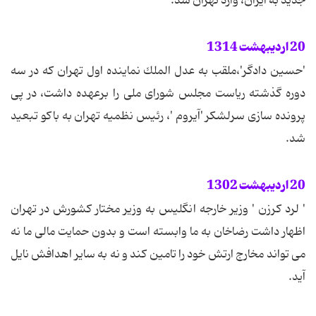
جدید به ایران، وارد تهران شد.
20 اردیبهشت 1314
'حسین دادگر'،ملقب به عدل الملك نماینده اول تهران كه در سه
دوره گذشته ریاست مجلس شورای ملی را برعهده داشت، در پی
پرونده سازی سرلشكر 'آیروم '، رئیس نظمیه تهران به باكو تبعید
شد.
20 اردیبهشت 1302
' لرد كرزن ' وزیر خارجه انگلیس به وزیر مختار كشورش در تهران
اظهار داشت رضاخان به ما وابسته است و بدون حمایت مالی ما نه
می تواند مخارج ارتش خود را تامین كند و نه به سایر اهدافش نایل
آید.