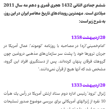
ششم جمادی الثانی 1432 هجری قمری و دهم مه سال 2011
میلادی است. مهمترین رویدادهای تاریخ معاصر ایران در این روز،
به شرح زیر است:
20 اردیبهشت 1358
'امام‌خمینی'(ره) در مصاحبه با روزنامه 'لوموند': عمال آمریكا در
جریان ترورها خود را پشت سر سازمان‌های مذهبی دروغین چون
گروهك فرقان پنهان كرده‌اند. پس از دستگیری افراد این گروه،
مشخص شد كه آنها هیچ از قرآن نمی‌دانند.'
20 اردیبهشت 1333
ژنرال 'ترود' رئیس اداره دوم ستاد ارتش آمریكا در رأس یك هیأت
10 نفره از ژنرالهای آمریكائی برای بررسی موضوع صدور تسلیحات