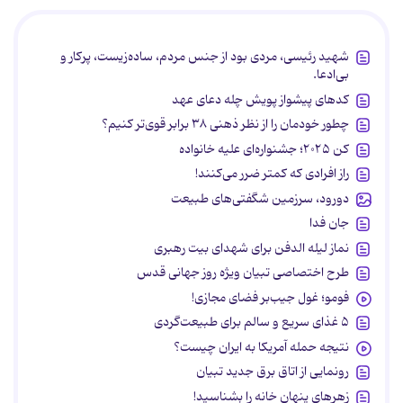
شهید رئیسی، مردی بود از جنس مردم، ساده‌زیست، پرکار و
بی‌ادعا.
کدهای پیشواز پویش چله دعای عهد
چطور خودمان را از نظر ذهنی ۳۸ برابر قوی‌تر کنیم؟
کن ۲۰۲۵؛ جشنواره‌ای علیه خانواده
راز افرادی که کمتر ضرر می‌کنند!
دورود، سرزمین شگفتی‌های طبیعت
جان فدا
نماز لیله الدفن برای شهدای بیت رهبری
طرح اختصاصی تبیان ویژه روز جهانی قدس
فومو؛ غول جیب‌بر فضای مجازی!
۵ غذای سریع و سالم برای طبیعت‌گردی
نتیجه حمله آمریکا به ایران چیست؟
رونمایی از اتاق برق جدید تبیان
زهرهای پنهان خانه را بشناسید!