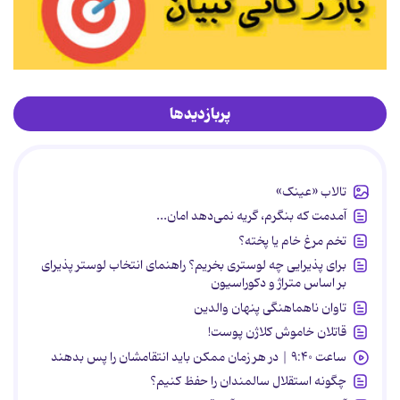
پربازدیدها
تالاب «عینک»
آمدمت که بنگرم، گریه نمی‌دهد امان...
تخم مرغ خام یا پخته؟
برای پذیرایی چه لوستری بخریم؟ راهنمای انتخاب لوستر پذیرای
بر اساس متراژ و دکوراسیون
تاوان ناهماهنگی پنهان والدین
قاتلان خاموش کلاژن پوست!
ساعت ۹:۴۰ | در هر زمان ممکن باید انتقامشان را پس بدهند
چگونه استقلال سالمندان را حفظ کنیم؟