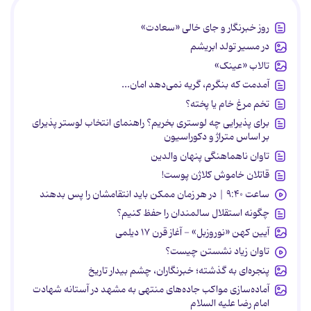
روز خبرنگار و جای خالی «سعادت»
در مسیر تولد ابریشم
تالاب «عینک»
آمدمت که بنگرم، گریه نمی‌دهد امان...
تخم مرغ خام یا پخته؟
برای پذیرایی چه لوستری بخریم؟ راهنمای انتخاب لوستر پذیرای
بر اساس متراژ و دکوراسیون
تاوان ناهماهنگی پنهان والدین
قاتلان خاموش کلاژن پوست!
ساعت ۹:۴۰ | در هر زمان ممکن باید انتقامشان را پس بدهند
چگونه استقلال سالمندان را حفظ کنیم؟
آیین کهن «نوروزبل» - آغاز قرن ۱۷ دیلمی
تاوان زیاد نشستن چیست؟
پنجره‌ای به گذشته؛ خبرنگاران، چشم بیدار تاریخ
آماده‌سازی مواکب جاده‌های منتهی به مشهد در آستانه شهادت
امام رضا علیه السلام