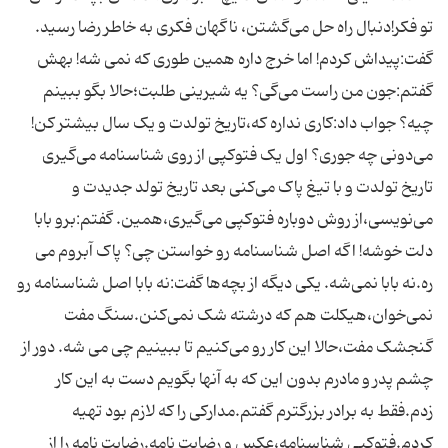
تو فکر!دنبال راه حل می‌گشتن، ناگهان فکری به خاطر رضا رسید.
گفت:پیداش کردم! اما خرج داره همین طوری که نمی شه! بهش
گفتم:جون من راست می‌گی؟ یه شیرینی طلبت؛حالا بگو ببینم
چیه؟ جواب داد:کاری نداره که،تاریخ تولدت و یک سال بیشتر کن!
می‌دونی چه جوری؟ اول یک فتوکپی از روی شناسنامه می‌گیری
تاریخ تولدت و با تیغ پاک می‌کنی بعد تاریخ تولد جدیدت و
می‌نویسی،از روش دوباره فتوکپی می‌گیری،همین. گفتم:برو بابا
دلت خوشه! اگه اصل شناسنامه رو خواستن چی؟ پاک آبروم می
ره.نه بابا نمی‌شه. یکی دیگه از بچه‌ها گفت:نه بابا اصل شناسنامه رو
نمی‌خوان،هیکلت هم که درشته شک نمی‌کنن.سنگ مفت
گنجشک مفت،حالا این کار رو می‌کنیم تا ببینیم چی می شه. دور از
چشم پدر و مادرم بدون این که به آنها بگویم دست به این کار
زدم.فقط به برادر بزرگترم گفتم.مدارکی را که لازم بود تهیه
کردم.فتوکپی شناسنامه،عکس و رضایت نامه.رضایت نامه را از