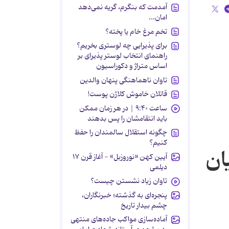
آمدمت که بنگرم، گریه نمی‌دهد
امان...
تخم مرغ خام یا پخته؟
برای پذیرایی چه لوستری بخریم؟
راهنمای انتخاب لوستر پذیرای بر
اساس متراژ و دکوراسیون
تاوان ناهماهنگی پنهان والدین
قاتلان خاموش کلاژن پوست!
ساعت ۹:۴۰ | در هر زمان ممکن
باید انتقامشان را پس بدهند
چگونه استقلال سالمندان را حفظ
کنیم؟
ان
آیین کهن «نوروزبل» - آغاز قرن ۱۷
دیلمی
تاوان زیاد نشستن چیست؟
پنجره‌ای به گذشته؛ خبرنگاران،
چشم بیدار تاریخ
آماده‌سازی مواکب جاده‌های منتهی