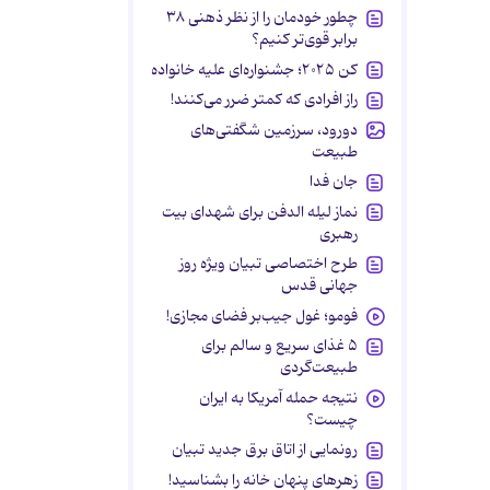
چطور خودمان را از نظر ذهنی ۳۸
برابر قوی‌تر کنیم؟
کن ۲۰۲۵؛ جشنواره‌ای علیه خانواده
راز افرادی که کمتر ضرر می‌کنند!
دورود، سرزمین شگفتی‌های
طبیعت
جان فدا
نماز لیله الدفن برای شهدای بیت
رهبری
طرح اختصاصی تبیان ویژه روز
جهانی قدس
فومو؛ غول جیب‌بر فضای مجازی!
۵ غذای سریع و سالم برای
طبیعت‌گردی
نتیجه حمله آمریکا به ایران
چیست؟
رونمایی از اتاق برق جدید تبیان
زهرهای پنهان خانه را بشناسید!