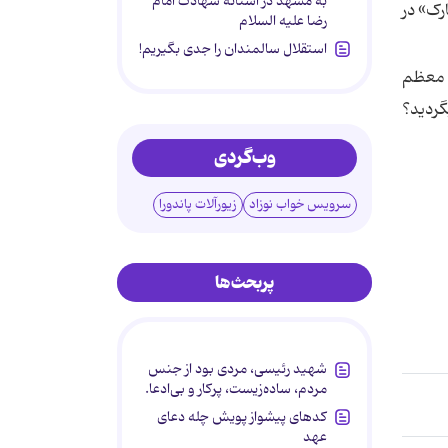
به مشهد در آستانه شهادت امام
رک» در
رضا علیه السلام
استقلال سالمندان را جدی بگیریم!
م معظم
گردید؟
وب‌گردی
سرویس خواب نوزاد
زیورآلات پاندورا
پربحث‌ها
شهید رئیسی، مردی بود از جنس
مردم، ساده‌زیست، پرکار و بی‌ادعا.
کدهای پیشواز پویش چله دعای
عهد