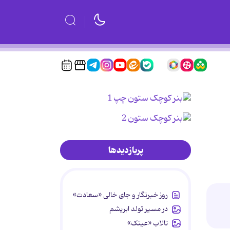
پربازدیدها
روز خبرنگار و جای خالی «سعادت»
در مسیر تولد ابریشم
تالاب «عینک»