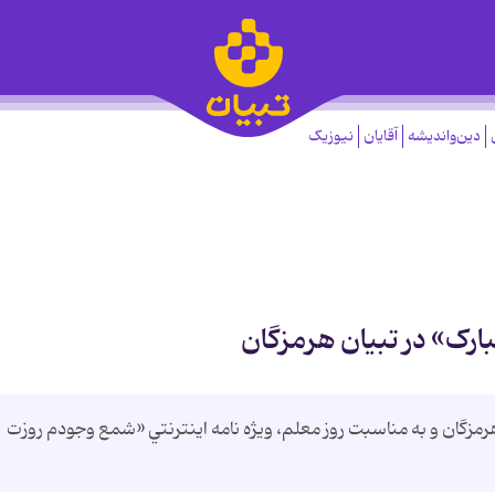
دین‌واندیشه
آقایان
نیوزیک
ارک» در تبيان هرمزگان
مزگان و به مناسبت روز معلم، ويژه نامه اينترنتي «شمع وجودم روزت