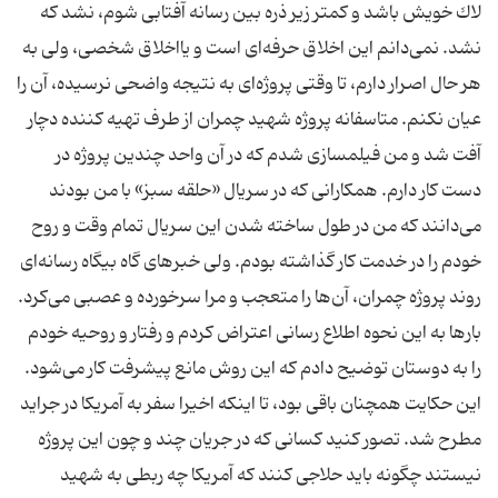
لاك خویش باشد و كمتر زیر ذره بین رسانه آفتابی شوم، نشد كه
نشد. نمی‌دانم این اخلاق حرفه‌ای‌ است و یااخلاق شخصی، ولی به
هر حال اصرار دارم، تا وقتی پروژه‌ای به نتیجه واضحی نرسیده، آن را
عیان نكنم. متاسفانه پروژه شهید چمران از طرف تهیه كننده دچار
آفت شد و من فیلمسازی شدم كه در آن واحد چندین پروژه در
دست كار دارم. همكارانی كه در سریال «حلقه سبز» با من بودند
می‌دانند كه من در طول ساخته شدن این سریال تمام وقت و روح
خودم را در خدمت كار گذاشته بودم. ولی خبرهای گاه بیگاه رسانه‌ای
روند پروژه چمران، آن‌ها را متعجب و مرا سرخورده و عصبی می‌كرد.
بارها به این نحوه اطلاع رسانی اعتراض كردم و رفتار و روحیه خودم
را به دوستان توضیح دادم كه این روش مانع پیشرفت كار می‌شود.
این حكایت همچنان باقی بود، تا اینكه اخیرا سفر به آمریكا در جراید
مطرح شد. تصور كنید كسانی كه در جریان چند و چون این پروژه
نیستند چگونه باید حلاجی كنند كه آمریكا چه ربطی به شهید