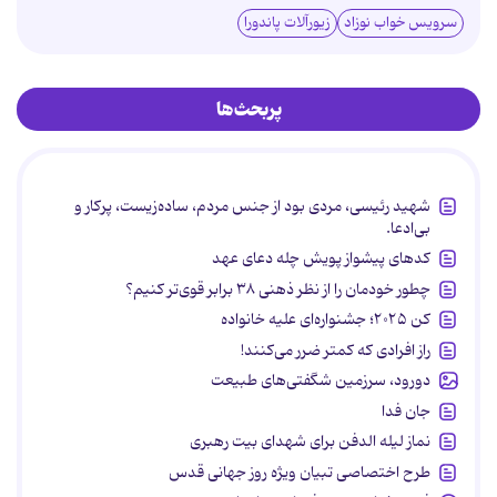
سرویس خواب نوزاد
زیورآلات پاندورا
پربحث‌ها
شهید رئیسی، مردی بود از جنس مردم، ساده‌زیست، پرکار و
بی‌ادعا.
کدهای پیشواز پویش چله دعای عهد
چطور خودمان را از نظر ذهنی ۳۸ برابر قوی‌تر کنیم؟
کن ۲۰۲۵؛ جشنواره‌ای علیه خانواده
راز افرادی که کمتر ضرر می‌کنند!
دورود، سرزمین شگفتی‌های طبیعت
جان فدا
نماز لیله الدفن برای شهدای بیت رهبری
طرح اختصاصی تبیان ویژه روز جهانی قدس