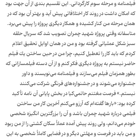
فیلمنامه و مرحله سوم كارگردانی. این تقسیم بندی از آن جهت بود
كه امكان داشت در روند كار اختلافاتی پیش آید و بهتر آن بود كه در
همان مرحله من كنار كشیده و همكار دیگری پروژه را پیش می‌برد.
متاسفانه وقتی پروژه شهید چمران تصویب شد كه سریال حلقه
سبز شكل عملیاتی گرفته بود و من در همان اوایل تحقیق اعلام
كردم كه باید كار را تعطیل كنیم، چرا من در حین ساختن یك فیلم
حاضر نیستم به پروژه دیگری فكر كنم و از آن دسته فیلمسازانی كه
بطور همزمان فیلم می‌سازند و فیلمنامه می‌نویسند و داور
جشنواره می‌شوند و در جشنواره‌های فرنگی شركت می‌كنند
نیستم.» فرصت مغتنم حاتمی‌کیا در بخش پایانی آن نامه تأکید
کرده بود: «بارها گفته‌ام كه آرزو می‌كنم آخرین كار من ساختن
فیلمی درباره شهید چمران باشد و آن را بزرگترین انگیزه شخصی
خودم می‌دانم، ولی روند پیش آمده عملأ سكان كشتی را از من ربود
و من باید در فرصت و مهلتی دیگر و در فضایی كاملأ شخصی به این