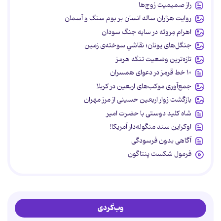
راز صمیمیت زوج‌ها
روایت هزاران ساله انسان بر بوم سنگ و آسمان
اهرام مِروئه در سایه جنگ سودان
جنگل‌های یونان؛ نقاشیِ سوخته‌ی زمین
تازه‌ترین وضعیت تنگه هرمز
۱۰ خط قرمز در دعوای همسران
جمع‌آوری موکب‌های اربعین در کربلا
بازگشت زوار اربعین حسینی از مرز مهران
شاه کلید دوستی با حضرت امیر
اوکراین سند منگوله‌دار آمریکا!
آگاهی بدون فرسودگی
فرمول شکست پنتاگون
وب‌گردی