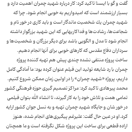
گفت و گو با ایسنا تاکید کرد: كار درباره شهید چمران اهمیت دارد و
بسیار ارزشمند است كه امیدواریم به خوبی انجام شود. چرا كه
شهید چمران یك شخصیت ماندگار است و باید كاری در خور نام و
شجاعت‌ها، رشادت‌ها و فداكاریهایی كه این شهید بزرگوار داشته
انجام شود تا مدل و الگویی باشد برای دیگر بزرگان و شخصیت‌ها و
سرداران دفاع مقدس كه كارهای خوبی برای آنها انجام دهیم.
ساخت پروژه منتفی نشده چندی پیش هم تهیه کننده پروژه
چمران با رد شایعه تولید این فیلم عنوان کرده بود: ما آمادگی كامل
داریم، پروژه «شهید چمران» را در اولین زمان ممكن شروع كنیم.
محمد پیرهادی تاکید کرد: مراكز تصمیم گیری حوزه فرهنگی كشور
تمامی همت و تلاش خود را به كار گیرند، تا انشاء الله بتوان فیلمی
در خور شان و جایگاه شهید چمران تهیه و به نسل جوان كشور ارایه
كرد.او در عین حال گفت: علیرغم پیگیری‌های انجام شده، هنوز
اراده قطعی برای ساخت این پروژه شكل نگرفته است و ما همچنان