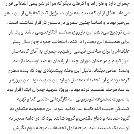
چمران دارد و هزار اما و اگرهای دیگر كه مرا در شرایطی انفعالی قرار
می‌داد. غافل از آن كه بنده به‌عنوان مسؤول تیم تحقیقی از این سفر
بی‌خبر بودم و اساسأ چنین سفری در دستور كار قرار نداشته است.
من ترجیح می‌دهم این بار روی سخنم افكارعمومی باشد و یك بار
برای همیشه این بحث را باز كنم. اینجانب حدود چهار سال پیش
علاقه‌ام را برای ساختن فیلمی از شهید چمران به آقای كاسه‌ساز
ابراز كردم و در همان دوران چند بار پایمان به صداوسیما باز شد
وعملأ اتفاقی نیفتاد. دلیل این وقفه پیشنهادی بود كه بنده مطرح
كرده بودم و آن تحقیقات مفصل درباره‌ این شهید بود. من پروژه را
به سه مرحله تقسیم كرده بودم. پروژه شهید چمران ابتدا قرار بود
به صورت مجموعه تلویزیونی ، به کارگردانی حاتمی کیا و تهیه
کنندگی حبیب الله کاسه ساز تولید شود. این مجموعه متعلق به
گروه حماسه و دفاع مقدس و گروه شاهد بود که در ادامه منجر به
تولید یک مستند شد. مرحله اول تحقیقات، مرحله دوم نگارش