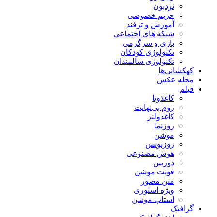
نردبون
حریم خصوصی
آموزش و ترفند
شبکه های اجتماعی
بازی و سرگرمی
تکنولوژی کودکان
تکنولوژی سالمندان
کهکشانی‌ها
مجله عکس
فیلم
کاغذوتا
زوم بی‌نهایت
کاغذولنز
روزنما
موشن
روزنویس
هوش مصنوعی
دوربین
فونت موشن
متن مصور
ویژه استوری
استاپ موشن
گرافیک