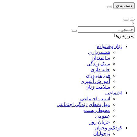
دسته‌بندی
×
سرویس‌ها
زنان‌وخانواده
همسرداری
سالمندان
سبک زندگی
خانه داری
فرزندپروری
آموزش آشپزی
سلامت زنان
اجتماعی
آسیب اجتماعی
مهارت‌های زندگی اجتماعی
محیط زیست
عمومی
جریان روز
کودک‌ونوجوان
نوجوانان