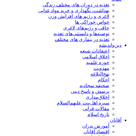
تغذیه در دوران های مختلف زندگی
بهداشت، نگهداری و خرید مواد غذایی
لاغری و رژیم های افزایش وزن
خواص خوراكی ها
چاقی و رژیم‌های لاغری
توصیه‌ها و دانستنی‌های تغذیه
تغذیه در بیماری های مختلف
دین‌واندیشه
اعتقادات شیعه
اخلاق اسلامی
حوزه علمیه
مهدویت
نهج‌البلاغه
احکام
صحیفه سجادیه
پرسش و پاسخ دینی
اخلاق‌مداری
سیره اهل‌بیت علیهم‌السلام
مقالات قرآنی
تاریخ اسلام
آقایان
آموزش پدران
اقتصاد آقایان