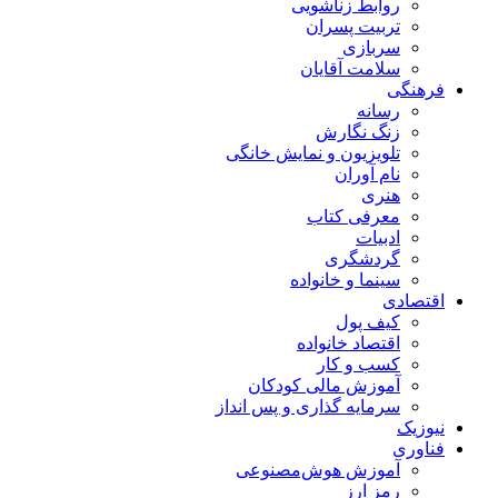
روابط زناشویی
تربیت پسران
سربازی
سلامت آقایان
فرهنگی
رسانه
زنگ نگارش
تلویزیون و نمایش خانگی
نام آوران
هنری
معرفی کتاب
ادبیات
گردشگری
سینما و خانواده
اقتصادی
کیف پول
اقتصاد خانواده
کسب و کار
آموزش مالی کودکان
سرمایه گذاری و پس انداز
نیوزیک
فناوری
آموزش هوش‌مصنوعی
رمز ارز