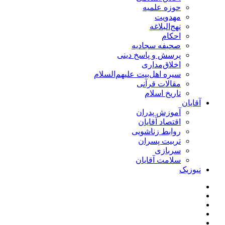
حوزه علمیه
مهدویت
نهج‌البلاغه
احکام
صحیفه سجادیه
پرسش و پاسخ دینی
اخلاق‌مداری
سیره اهل‌بیت علیهم‌السلام
مقالات قرآنی
تاریخ اسلام
آقایان
آموزش پدران
اقتصاد آقایان
روابط زناشویی
تربیت پسران
سربازی
سلامت آقایان
نیوزیک