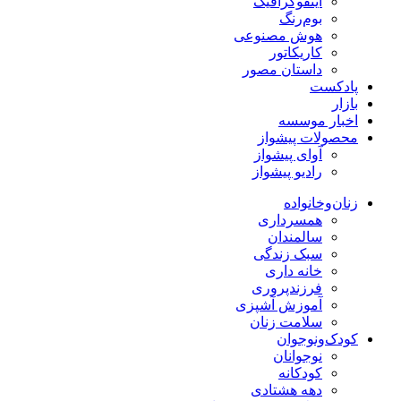
اینفوگرافیک
بوم‌رنگ
هوش مصنوعی
کاریکاتور
داستان مصور
پادکست
بازار
اخبار موسسه
محصولات پیشواز
آوای پیشواز
رادیو پیشواز
زنان‌وخانواده
همسرداری
سالمندان
سبک زندگی
خانه داری
فرزندپروری
آموزش آشپزی
سلامت زنان
کودک‌ونوجوان
نوجوانان
کودکانه
دهه هشتادی